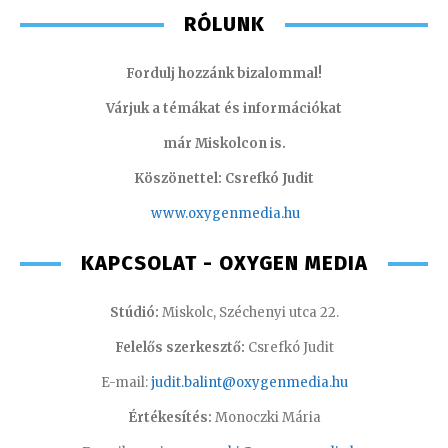
RÓLUNK
Fordulj hozzánk bizalommal!
Várjuk a témákat és információkat
már Miskolcon is.
Köszönettel: Csrefkó Judit
www.oxyge
nmedia.hu
KAPCSOLAT - OXYGEN MEDIA
Stúdió:
Miskolc, Széchenyi utca 22.
Felelős szerkesztő:
Csrefkó Judit
E-mail:
judit.balint@oxygenmedia.hu
Értékesítés:
Monoczki Mária