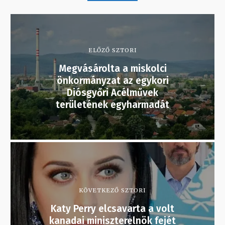
ELŐZŐ SZTORI
Megvásárolta a miskolci
önkormányzat az egykori
Diósgyőri Acélművek
területének egyharmadát
KÖVETKEZŐ SZTORI
Katy Perry elcsavarta a volt
kanadai miniszterelnök fejét