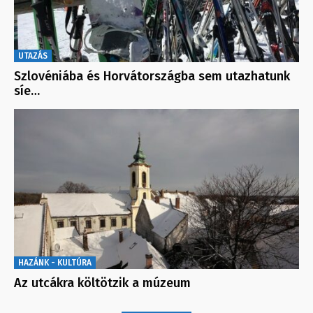
UTAZÁS
Szlovéniába és Horvátországba sem utazhatunk
síe…
HAZÁNK - KULTÚRA
Az utcákra költötzik a múzeum