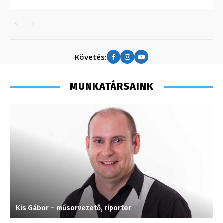
Követés:
MUNKATÁRSAINK
Kis Gábor – műsorvezető, riporter
G