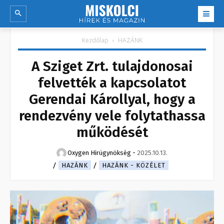
Kezdőlap
HAZÁNK
A Sziget Zrt. tulajdonosai
felvették a kapcsolatot
Gerendai Károllyal, hogy a
rendezvény vele folytathassa
működését
Oxygen Hirügynökség
-
2025.10.13.
HAZÁNK
HAZÁNK - KÖZÉLET