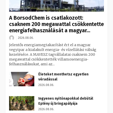
A BorsodChem is csatlakozott:
csaknem 200 megawattal csökkentette
energiafelhasználását a magyar...
2026.08.06.
Jelentős energiamegtakarítást ért el a magyar
vegyipar a kialakult energia- és vízellátási válság
kezelésére. A MAVESZ tagvállalatai csaknem 200
megawattal csökkentették villamosenergia-
felhasználásukat, ami az...
Életeket menthetsz egyetlen
véradással
2026.08.06.
Ingyenes nyitónapokkal debütál
Eplény új bringapályája
2026.08.06.