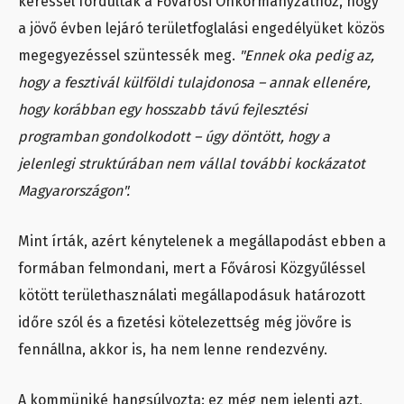
kéréssel fordultak a Fővárosi Önkormányzathoz, hogy
a jövő évben lejáró területfoglalási engedélyüket közös
megegyezéssel szüntessék meg.
"Ennek oka pedig az,
hogy a fesztivál külföldi tulajdonosa – annak ellenére,
hogy korábban egy hosszabb távú fejlesztési
programban gondolkodott – úgy döntött, hogy a
jelenlegi struktúrában nem vállal további kockázatot
Magyarországon".
Mint írták, azért kénytelenek a megállapodást ebben a
formában felmondani, mert a Fővárosi Közgyűléssel
kötött területhasználati megállapodásuk határozott
időre szól és a fizetési kötelezettség még jövőre is
fennállna, akkor is, ha nem lenne rendezvény.
A kommüniké hangsúlyozta: ez még nem jelenti azt,