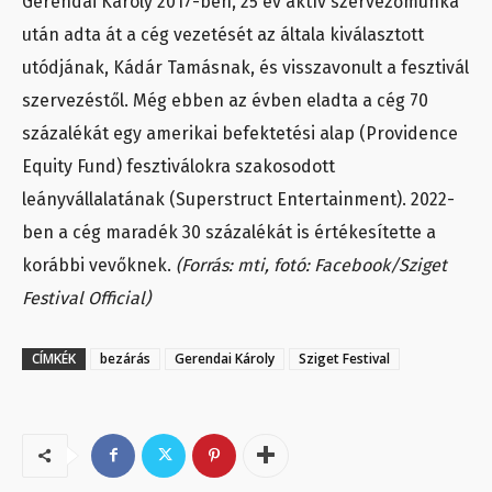
Gerendai Károly 2017-ben, 25 év aktív szervezőmunka
után adta át a cég vezetését az általa kiválasztott
utódjának, Kádár Tamásnak, és visszavonult a fesztivál
szervezéstől. Még ebben az évben eladta a cég 70
százalékát egy amerikai befektetési alap (Providence
Equity Fund) fesztiválokra szakosodott
leányvállalatának (Superstruct Entertainment). 2022-
ben a cég maradék 30 százalékát is értékesítette a
korábbi vevőknek.
(Forrás: mti, fotó: Facebook/Sziget
Festival Official)
CÍMKÉK
bezárás
Gerendai Károly
Sziget Festival