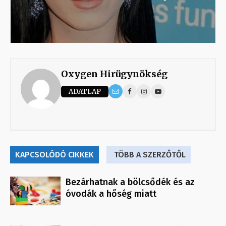
Oxygen Hirügynökség
ADATLAP
KAPCSOLÓDÓ CIKKEK
TÖBB A SZERZŐTŐL
Bezárhatnak a bölcsődék és az
óvodák a hőség miatt