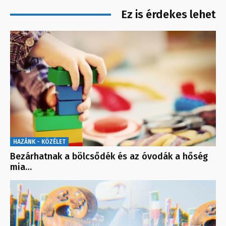
Ez is érdekes lehet
HAZÁNK - KÖZÉLET
Bezárhatnak a bölcsődék és az óvodák a hőség
mia…