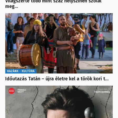
Világszerte több mint száz helyszínen szólal
meg…
HAZÁNK - KULTÚRA
Időutazás Tatán – újra életre kel a török kori t…