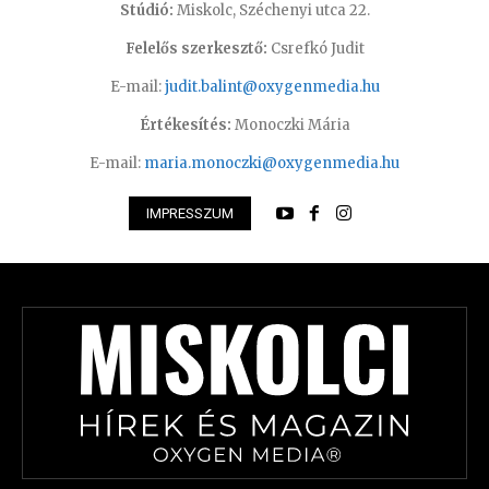
Stúdió:
Miskolc, Széchenyi utca 22.
Felelős szerkesztő:
Csrefkó Judit
E-mail:
judit.balint@oxygenmedia.hu
Értékesítés:
Monoczki Mária
E-mail:
maria.monoczki@oxygenmedia.hu
IMPRESSZUM