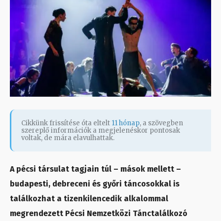
Cikkünk frissítése óta eltelt
11 hónap
, a szövegben
szereplő információk a megjelenéskor pontosak
voltak, de mára elavulhattak.
A pécsi társulat tagjain túl – mások mellett –
budapesti, debreceni és győri táncosokkal is
találkozhat a tizenkilencedik alkalommal
megrendezett Pécsi Nemzetközi Tánctalálkozó