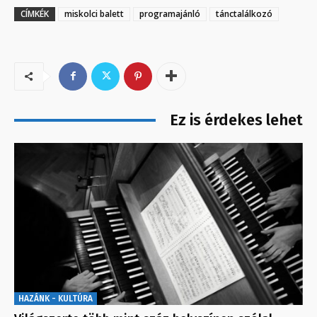
CÍMKÉK
miskolci balett
programajánló
tánctalálkozó
Ez is érdekes lehet
HAZÁNK - KULTÚRA