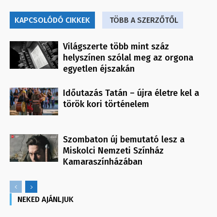
KAPCSOLÓDÓ CIKKEK
TÖBB A SZERZŐTŐL
Világszerte több mint száz
helyszínen szólal meg az orgona
egyetlen éjszakán
Időutazás Tatán – újra életre kel a
török kori történelem
Szombaton új bemutató lesz a
Miskolci Nemzeti Színház
Kamaraszínházában
NEKED AJÁNLJUK