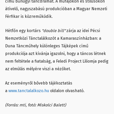
című bűnügyi táncdrámát. A műfajokon és stílusokon
átívelő, nagyszabású produkcióban a Magyar Nemzeti
Férfikar is közreműködik.
Hétfőn egy kortárs
"double bill"
zárja az idei Pécsi
Nemzetközi Tánctalálkozót a Kamaraszínházban: a
Duna Táncműhely különleges Tájképek című
produkciója azt kívánja igazolni, hogy a táncos létnek
nem feltétele a fiatalság, a Feledi Project Liliomja pedig
az elmúlás mélyére viszi a nézőket.
Az eseményről bővebb tájékoztatás
a
www.tanctalalkozo.hu
oldalon olvasható.
(Forrás: mti, fotó: Miskolci Balett)