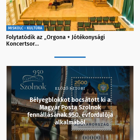
MISKOLC - KULTÚRA
Folytatódik az „Orgona + Jótékonysági
Koncertsor…
ELŐZŐ SZTORI
Bélyegblokkot bocsátott ki a
Magyar Posta Szolnok
fennállásának 950. évfordulója
alkalmából