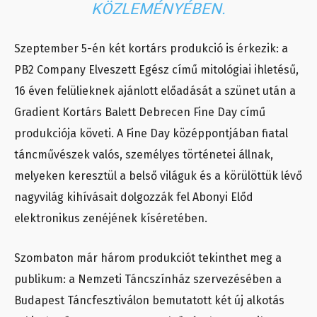
KÖZLEMÉNYÉBEN.
Szeptember 5-én két kortárs produkció is érkezik: a
PB2 Company Elveszett Egész című mitológiai ihletésű,
16 éven felülieknek ajánlott előadását a szünet után a
Gradient Kortárs Balett Debrecen Fine Day című
produkciója követi. A Fine Day középpontjában fiatal
táncművészek valós, személyes történetei állnak,
melyeken keresztül a belső világuk és a körülöttük lévő
nagyvilág kihívásait dolgozzák fel Abonyi Előd
elektronikus zenéjének kíséretében.
Szombaton már három produkciót tekinthet meg a
publikum: a Nemzeti Táncszínház szervezésében a
Budapest Táncfesztiválon bemutatott két új alkotás