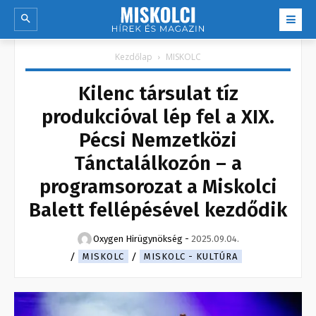
Kezdőlap
MISKOLC
Kilenc társulat tíz
produkcióval lép fel a XIX.
Pécsi Nemzetközi
Tánctalálkozón – a
programsorozat a Miskolci
Balett fellépésével kezdődik
Oxygen Hirügynökség
-
2025.09.04.
MISKOLC
MISKOLC - KULTÚRA