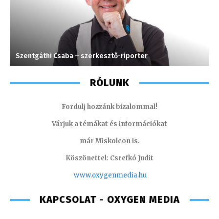
Szentgáthi Csaba – szerkesztő-riporter
V
RÓLUNK
Fordulj hozzánk bizalommal!
Várjuk a témákat és információkat
már Miskolcon is.
Köszönettel: Csrefkó Judit
www.oxyge
nmedia.hu
KAPCSOLAT - OXYGEN MEDIA