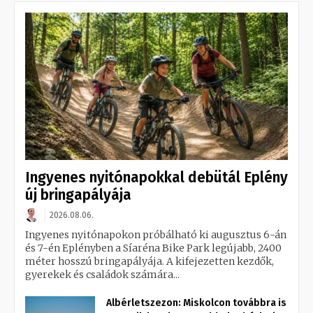
Ingyenes nyitónapokkal debütál Eplény
új bringapályája
2026.08.06.
Ingyenes nyitónapokon próbálható ki augusztus 6-án
és 7-én Eplényben a Síaréna Bike Park legújabb, 2400
méter hosszú bringapályája. A kifejezetten kezdők,
gyerekek és családok számára...
Albérletszezon: Miskolcon továbbra is