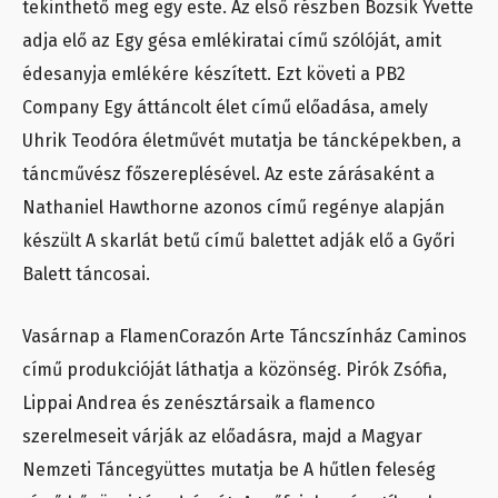
tekinthető meg egy este. Az első részben Bozsik Yvette
adja elő az Egy gésa emlékiratai című szólóját, amit
édesanyja emlékére készített. Ezt követi a PB2
Company Egy áttáncolt élet című előadása, amely
Uhrik Teodóra életművét mutatja be táncképekben, a
táncművész főszereplésével. Az este zárásaként a
Nathaniel Hawthorne azonos című regénye alapján
készült A skarlát betű című balettet adják elő a Győri
Balett táncosai.
Vasárnap a FlamenCorazón Arte Táncszínház Caminos
című produkcióját láthatja a közönség. Pirók Zsófia,
Lippai Andrea és zenésztársaik a flamenco
szerelmeseit várják az előadásra, majd a Magyar
Nemzeti Táncegyüttes mutatja be A hűtlen feleség