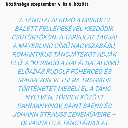
közönsége szeptember 4. és 8. között.
A TÁNCTALÁLKOZÓ A MISKOLCI
BALETT FELLÉPÉSÉVEL KEZDŐDIK
CSÜTÖRTÖKÖN. A TÁRSULAT TAGJAI
A MAYERLING CÍMŰ NAGYSZABÁSÚ,
ROMANTIKUS TÁNCJÁTÉKOT ADJÁK
ELŐ. A
"KERINGŐ A HALÁLBA"
ALCÍMŰ
ELŐADÁS RUDOLF FŐHERCEG ÉS
MARIA VON VETSERA TRAGIKUS
TÖRTÉNETÉT MESÉLI EL A TÁNC
NYELVÉN, TÖBBEK KÖZÖTT
RAHMANYINOV, SAINT-SAËNS ÉS
JOHANN STRAUSS ZENEMŰVEIRE –
OLVASHATÓ A TÁNCTÁRSULAT