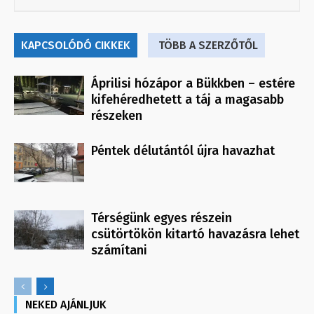
KAPCSOLÓDÓ CIKKEK
TÖBB A SZERZŐTŐL
Áprilisi hózápor a Bükkben – estére
kifehéredhetett a táj a magasabb
részeken
Péntek délutántól újra havazhat
Térségünk egyes részein
csütörtökön kitartó havazásra lehet
számítani
NEKED AJÁNLJUK