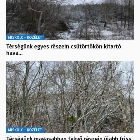
MISKOLC - KÖZÉLET
Térségünk egyes részein csütörtökön kitartó
hava…
MISKOLC - KÖZÉLET
Térségünk magasabban fekvő részein újabb friss