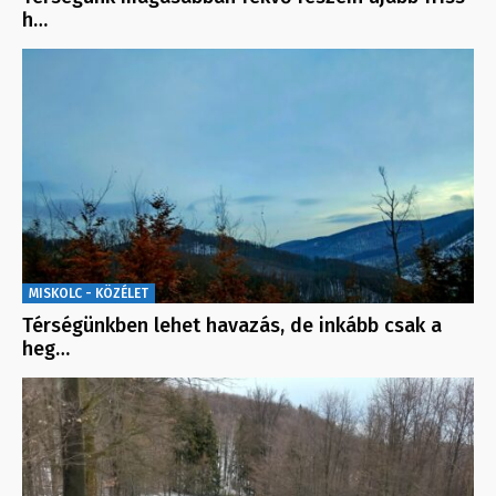
h…
MISKOLC - KÖZÉLET
Térségünkben lehet havazás, de inkább csak a
heg…