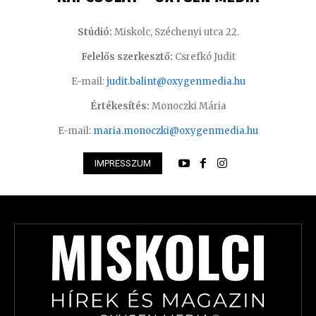
Stúdió:
Miskolc, Széchenyi utca 22.
Felelős szerkesztő:
Csrefkó Judit
E-mail:
judit.balint@oxygenmedia.hu
Értékesítés:
Monoczki Mária
E-mail:
maria.monoczki@oxygenmedia.hu
IMPRESSZUM