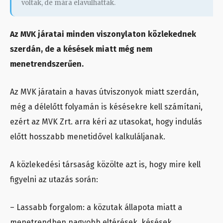
voltak, de mára elavulhattak.
Az MVK járatai minden viszonylaton közlekednek
szerdán, de a késések miatt még nem
menetrendszerűen.
Az MVK járatain a havas útviszonyok miatt szerdán,
még a délelőtt folyamán is késésekre kell számítani,
ezért az MVK Zrt. arra kéri az utasokat, hogy indulás
előtt hosszabb menetidővel kalkuláljanak.
A közlekedési társaság közölte azt is, hogy mire kell
figyelni az utazás során:
– Lassabb forgalom: a közutak állapota miatt a
menetrendben nagyobb eltérések, késések