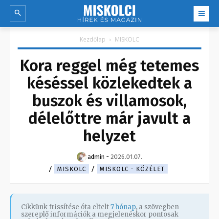
Kezdőlap
MISKOLC
Kora reggel még tetemes
késéssel közlekedtek a
buszok és villamosok,
délelőttre már javult a
helyzet
admin
-
2026.01.07.
MISKOLC
MISKOLC - KÖZÉLET
Cikkünk frissítése óta eltelt
7 hónap
, a szövegben
szereplő információk a megjelenéskor pontosak