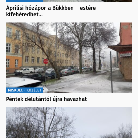
Áprilisi hózápor a Bükkben – estére
kifehéredhet…
MISKOLC - KÖZÉLET
Péntek délutántól újra havazhat