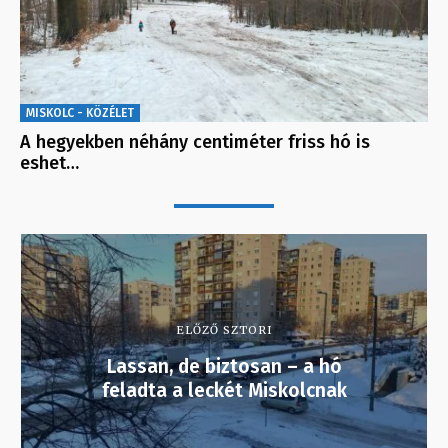
MISKOLC - KÖZÉLET
A hegyekben néhány centiméter friss hó is
eshet…
ELŐZŐ SZTORI
Lassan, de biztosan – a hó
feladta a leckét Miskolcnak