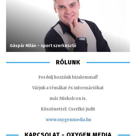
Gáspár Milán – sport szerkesztő
T
RÓLUNK
Fordulj hozzánk bizalommal!
Várjuk a témákat és információkat
már Miskolcon is.
Köszönettel: Csrefkó Judit
www.oxyge
nmedia.hu
KAPCSOLAT - OXYGEN MEDIA