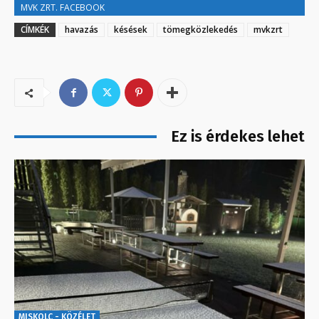
MVK ZRT. FACEBOOK
CÍMKÉK
havazás
késések
tömegközlekedés
mvkzrt
Ez is érdekes lehet
MISKOLC - KÖZÉLET