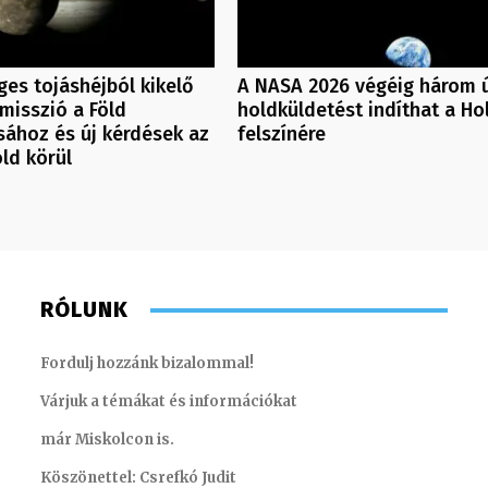
es tojáshéjból kikelő
A NASA 2026 végéig három 
rmisszió a Föld
holdküldetést indíthat a Ho
ához és új kérdések az
felszínére
ld körül
RÓLUNK
Fordulj hozzánk bizalommal!
Várjuk a témákat és információkat
már Miskolcon is.
Köszönettel: Csrefkó Judit