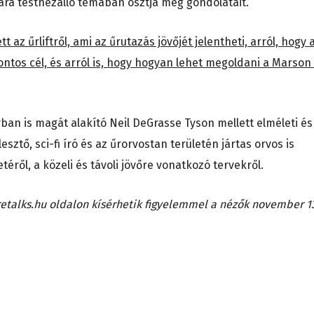
ra testhezálló témában osztja meg gondolatait.
az űrliftről, ami az űrutazás jövőjét jelentheti, arról, hogy 
tos cél, és arról is, hogy hogyan lehet megoldani a Marson
an is magát alakító Neil DeGrasse Tyson mellett elméleti és
esztő, sci-fi író és az űrorvostan területén jártas orvos is
éről, a közeli és távoli jövőre vonatkozó tervekről.
etalks.hu oldalon kísérhetik figyelemmel a nézők november 1