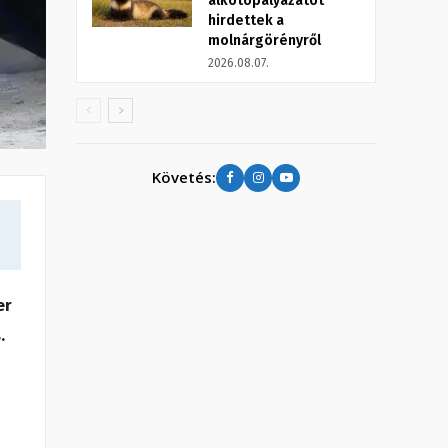
alkotópályázatot
hirdettek a
molnárgörényről
2026.08.07.
Követés:
er
.
e