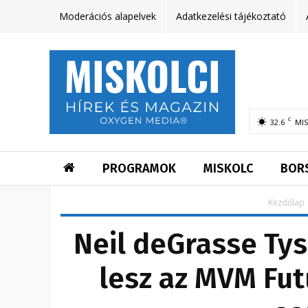
Moderációs alapelvek
Adatkezelési tájékoztató
C
32.6
MI
PROGRAMOK
MISKOLC
BOR
Kezdőlap
Neil deGrasse Tys
lesz az MVM Fu