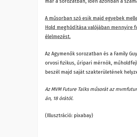
már a sorozatban, idén azonban a számá
A műsorban szó esik majd egyebek mellett 
Hold meghódítása valójában mennyire fon
élelmezést.
Az Agymenők sorozatban és a Family Guyb
orvosi fizikus, űripari mérnök, műholdfejl
beszél majd saját szakterületének helyzet
Az MVM Future Talks műsorát az mvmfutur
án, 18 órától.
(Illusztráció: pixabay)