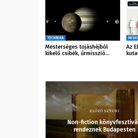
TECHNIKA
MISK
Mesterséges tojáshéjból
Az E
kikelő csibék, űrmisszió…
kuta
ELŐZŐ SZTORI
Non-fiction könyvfesztivá
rendeznek Budapesten