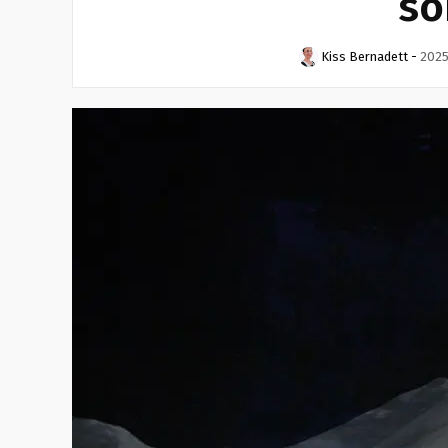
so
Kiss Bernadett
-
2025.