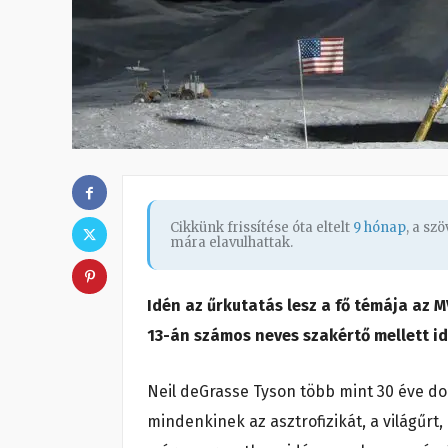
Cikkünk frissítése óta eltelt
9 hónap
, a sz
mára elavulhattak.
Idén az űrkutatás lesz a fő témája az
13-án számos neves szakértő mellett idé
Neil deGrasse Tyson több mint 30 éve d
mindenkinek az asztrofizikát, a világűrt