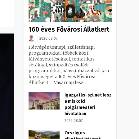
160 éves Fővárosi Állatkert
2026.08.07.
Hétvégén ünnepi, születésnapi
programokkal, többek közt
látványetetésekkel, tematikus
sétákkal, színpadi és családi
programokkal, bábszínházzal várja a
közönséget a 160 éves Fővárosi
Állatkert. Vasárnap lesz...
Igazgatási szünet lesz
a miskolci
polgármesteri
hivatalban
2026.08.07.
Országos