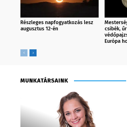
Részleges napfogyatkozás lesz
Mesterség
augusztus 12-én
csibék, ű
védőpajzs
Európa ho
MUNKATÁRSAINK