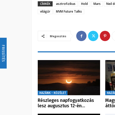
CÍMKÉK
asztrofizikus
Hold
Mars
Neil 
világűr
MVM Future Talks
Megosztás
FRISSÍTÉS
HAZÁNK - KÖZÉLET
HAZÁ
Részleges napfogyatkozás
Magy
lesz augusztus 12-én…
átt