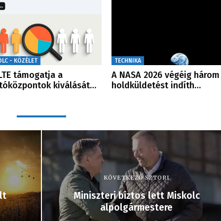
OLC - KÖZÉLET
TECHNIKA
LTE támogatja a
A NASA 2026 végéig három 
tóközpontok kiválását…
holdküldetést indíth…
KÖVETKEZŐ SZTORI
lt
Miniszteri biztos lett Miskolc
alpolgármestere