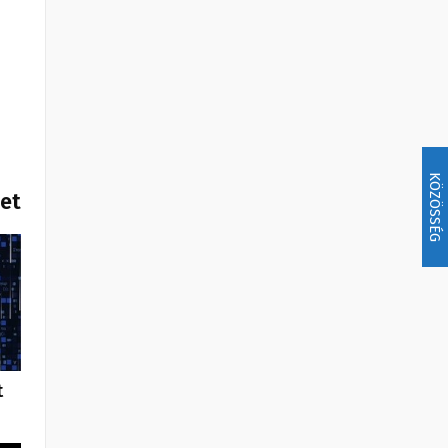
KÖZÖSSÉG
het
t