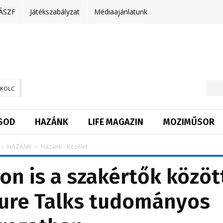
ÁSZF
Játékszabályzat
Médiaajánlatunk
SKOLC
SOD
HAZÁNK
LIFE MAGAZIN
MOZIMŰSOR
HAZÁNK
Hazánk - Közélet
on is a szakértők közöt
ture Talks tudományos