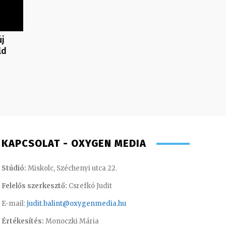
új
ld
KAPCSOLAT - OXYGEN MEDIA
Stúdió:
Miskolc, Széchenyi utca 22.
Felelős szerkesztő:
Csrefkó Judit
E-mail:
judit.balint@oxygenmedia.hu
Értékesítés:
Monoczki Mária