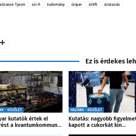
deGrasse Tyson
sci-fi
tudomány
űripar
űrlift
űrutazás
Ez is érdekes le
NK - KÖZÉLET
HAZÁNK - KÖZÉLET
ar kutatók értek el
Kutatás: nagyobb figyelme
örést a kvantumkommun…
kapott a cukorkát kín…