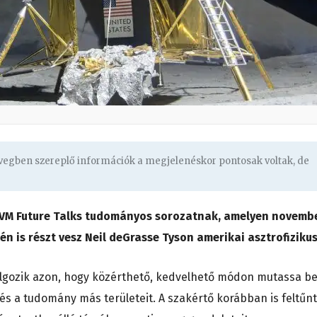
övegben szereplő információk a megjelenéskor pontosak voltak, de
 MVM Future Talks tudományos sorozatnak, amelyen novemb
n is részt vesz Neil deGrasse Tyson amerikai asztrofizikus
olgozik azon, hogy közérthető, kedvelhető módon mutassa b
, és a tudomány más területeit. A szakértő korábban is feltűnt