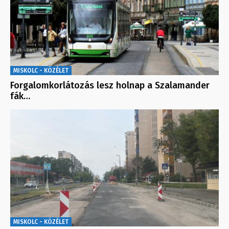
MISKOLC - KÖZÉLET
Forgalomkorlátozás lesz holnap a Szalamander
fák…
MISKOLC - KÖZÉLET