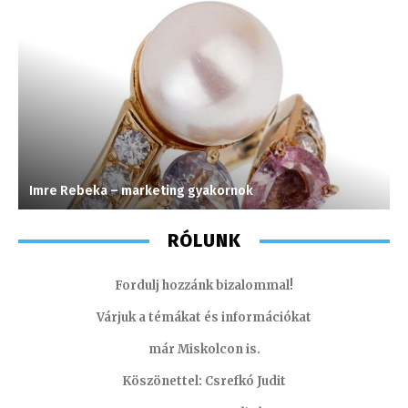
Imre Rebeka – marketing gyakornok
S
RÓLUNK
Fordulj hozzánk bizalommal!
Várjuk a témákat és információkat
már Miskolcon is.
Köszönettel: Csrefkó Judit