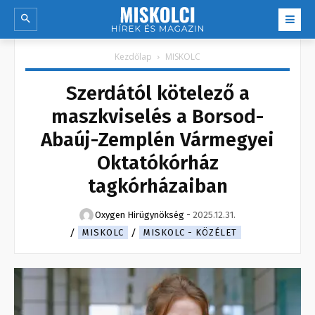
Kezdőlap
MISKOLC
Szerdától kötelező a
maszkviselés a Borsod-
Abaúj-Zemplén Vármegyei
Oktatókórház
tagkórházaiban
Oxygen Hirügynökség
-
2025.12.31.
MISKOLC
MISKOLC - KÖZÉLET