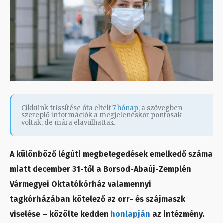
Cikkünk frissítése óta eltelt
7 hónap
, a szövegben
szereplő információk a megjelenéskor pontosak
voltak, de mára elavulhattak.
A különböző légúti megbetegedések emelkedő száma
miatt december 31-től a Borsod-Abaúj-Zemplén
Vármegyei Oktatókórház valamennyi
tagkórházában kötelező az orr- és szájmaszk
viselése – közölte kedden
honlapján
az intézmény.