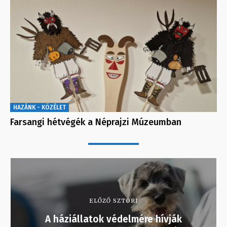
HAZÁNK - KÖZÉLET
Farsangi hétvégék a Néprajzi Múzeumban
ELŐZŐ SZTORI
A háziállatok védelmére hívják