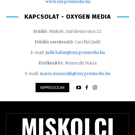
www.oxyge
nmedia.hu
KAPCSOLAT - OXYGEN MEDIA
Stúdió:
Miskolc, Széchenyi utca 22.
Felelős szerkesztő:
Csrefkó Judit
E-mail:
judit.balint@oxygenmedia.hu
Értékesítés:
Monoczki Mária
E-mail:
maria.monoczki@oxygenmedia.hu
IMPRESSZUM