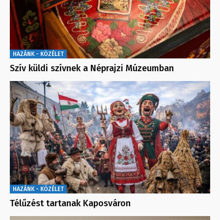
HAZÁNK - KÖZÉLET
Szív küldi szívnek a Néprajzi Múzeumban
HAZÁNK - KÖZÉLET
Télűzést tartanak Kaposváron