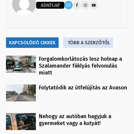
ADATLAP
KAPCSOLÓDÓ CIKKEK
TÖBB A SZERZŐTŐL
Forgalomkorlátozás lesz holnap a
Szalamander fáklyás felvonulás
miatt
Folytatódik az útfelújítás az Avason
Nehogy az autóban hagyjuk a
gyermeket vagy a kutyát!