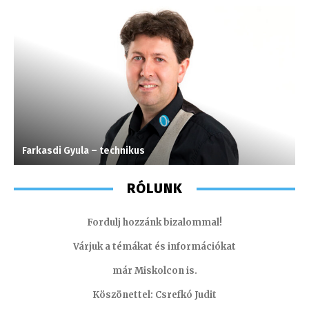
Farkasdi Gyula – technikus
T
RÓLUNK
Fordulj hozzánk bizalommal!
Várjuk a témákat és információkat
már Miskolcon is.
Köszönettel: Csrefkó Judit