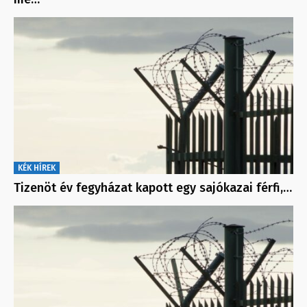
KÉK HÍREK
Tizenöt év fegyházat kapott egy sajókazai férfi,…