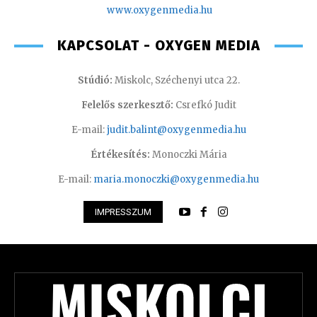
www.oxyge
nmedia.hu
KAPCSOLAT - OXYGEN MEDIA
Stúdió:
Miskolc, Széchenyi utca 22.
Felelős szerkesztő:
Csrefkó Judit
E-mail:
judit.balint@oxygenmedia.hu
Értékesítés:
Monoczki Mária
E-mail:
maria.monoczki@oxygenmedia.hu
IMPRESSZUM