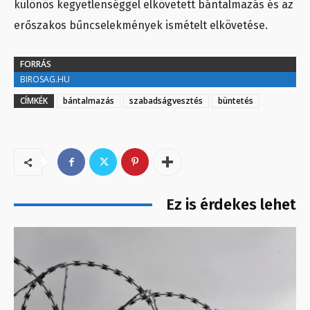
különös kegyetlenséggel elkövetett bántalmazás és az
erőszakos bűncselekmények ismételt elkövetése.
FORRÁS
BIROSAG.HU
CÍMKÉK
bántalmazás
szabadságvesztés
büntetés
Ez is érdekes lehet