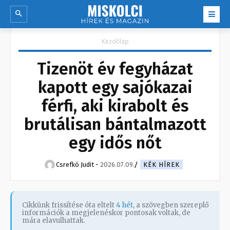
Kezdőlap
Tizenöt év fegyházat
kapott egy sajókazai
férfi, aki kirabolt és
brutálisan bántalmazott
egy idős nőt
Csrefkó Judit
-
2026.07.09.
KÉK HÍREK
Cikkünk frissítése óta eltelt
4 hét
, a szövegben szereplő
információk a megjelenéskor pontosak voltak, de
mára elavulhattak.