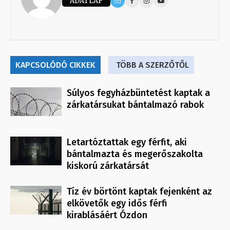
ADATLAP
KAPCSOLÓDÓ CIKKEK
TÖBB A SZERZŐTŐL
Súlyos fegyházbüntetést kaptak a
zárkatársukat bántalmazó rabok
Letartóztattak egy férfit, aki
bántalmazta és megerőszakolta
kiskorú zárkatársát
Tíz év börtönt kaptak fejenként az
elkövetők egy idős férfi
kirablásáért Ózdon