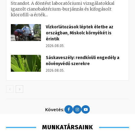
Strandot. A döntést laboratóriumi vizsgálatokkal
igazolt cianobaktérium-burjánzás és kifogásolt
klorofill-a érték...
Vízkorlátozások léptek életbe az
országban, Miskolc környékét is
érintik
2026.08.05.
Sáskaveszély: rendkívüli engedély a
növényvédő szerekre
2026.08.05.
Követés:
MUNKATÁRSAINK