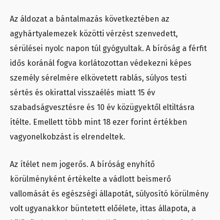
Az áldozat a bántalmazás következtében az
agyhártyalemezek közötti vérzést szenvedett,
sérülései nyolc napon túl gyógyultak. A bíróság a férfit
idős koránál fogva korlátozottan védekezni képes
személy sérelmére elkövetett rablás, súlyos testi
sértés és okirattal visszaélés miatt 15 év
szabadságvesztésre és 10 év közügyektől eltiltásra
ítélte. Emellett több mint 18 ezer forint értékben
vagyonelkobzást is elrendeltek.
Az ítélet nem jogerős. A bíróság enyhítő
körülményként értékelte a vádlott beismerő
vallomását és egészségi állapotát, súlyosító körülmény
volt ugyanakkor büntetett előélete, ittas állapota, a