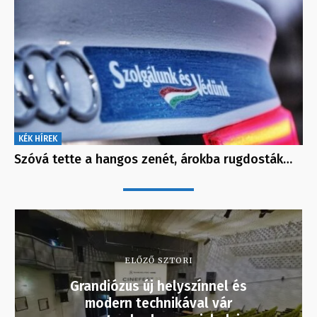
KÉK HÍREK
Szóvá tette a hangos zenét, árokba rugdosták…
ELŐZŐ SZTORI
Grandiózus új helyszínnel és
modern technikával vár