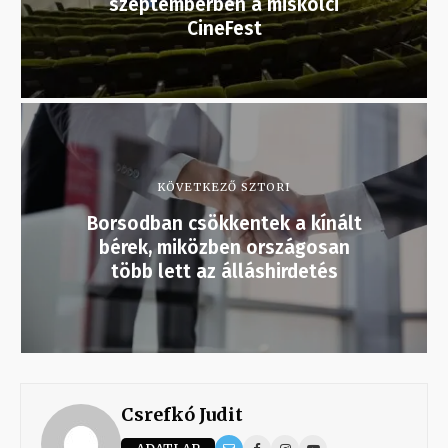
szeptemberben a miskolci
CineFest
KÖVETKEZŐ SZTORI
Borsodban csökkentek a kínált
bérek, miközben országosan
több lett az álláshirdetés
Csrefkó Judit