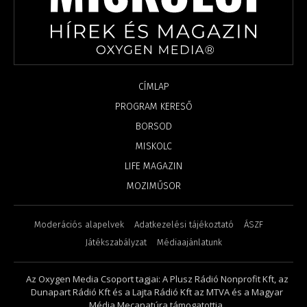
CÍMLAP
PROGRAM KERESŐ
BORSOD
MISKOLC
LIFE MAGAZIN
MOZIMŰSOR
Moderációs alapelvek
Adatkezelési tájékoztató
ÁSZF
Játékszabályzat
Médiaajánlatunk
Az Oxygen Media Csoport tagjai: A Plusz Rádió Nonprofit Kft, az
Dunapart Rádió Kft és a Lajta Rádió Kft az MTVA és a Magyar
Média Mecanatúra támogatottja.