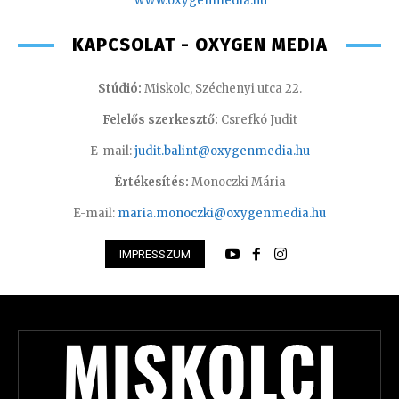
www.oxyge
nmedia.hu
KAPCSOLAT - OXYGEN MEDIA
Stúdió:
Miskolc, Széchenyi utca 22.
Felelős szerkesztő:
Csrefkó Judit
E-mail:
judit.balint@oxygenmedia.hu
Értékesítés:
Monoczki Mária
E-mail:
maria.monoczki@oxygenmedia.hu
IMPRESSZUM