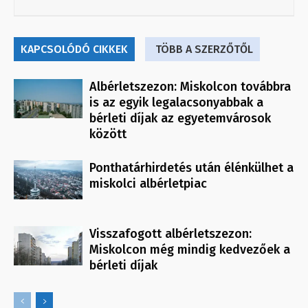
KAPCSOLÓDÓ CIKKEK
TÖBB A SZERZŐTŐL
Albérletszezon: Miskolcon továbbra
is az egyik legalacsonyabbak a
bérleti díjak az egyetemvárosok
között
Ponthatárhirdetés után élénkülhet a
miskolci albérletpiac
Visszafogott albérletszezon:
Miskolcon még mindig kedvezőek a
bérleti díjak