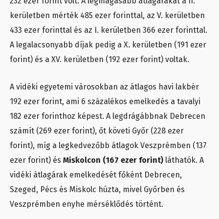
232 ezer forint volt. A legmagasabb átlagárakat a II.
kerületben mérték 485 ezer forinttal, az V. kerületben
433 ezer forinttal és az I. kerületben 366 ezer forinttal.
A legalacsonyabb díjak pedig a X. kerületben (191 ezer
forint) és a XV. kerületben (192 ezer forint) voltak.
A vidéki egyetemi városokban az átlagos havi lakbér
192 ezer forint, ami 6 százalékos emelkedés a tavalyi
182 ezer forinthoz képest. A legdrágábbnak Debrecen
számít (269 ezer forint), őt követi Győr (228 ezer
forint), míg a legkedvezőbb átlagok Veszprémben (137
ezer forint) és
Miskolcon (167 ezer forint)
láthatók. A
vidéki átlagárak emelkedését főként Debrecen,
Szeged, Pécs és Miskolc húzta, mivel Győrben és
Veszprémben enyhe mérséklődés történt.