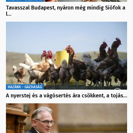
Tavasszal Budapest, nyáron még mindig Siófok a
l…
HAZÁNK - GAZDASÁG
A nyerstej és a vágósertés ára csökkent, a tojás…