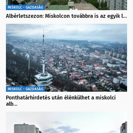
MISKOLC - GAZDASÁG
Albérletszezon: Miskolcon továbbra is az egyik l…
MISKOLC - GAZDASÁG
Ponthatárhirdetés után élénkülhet a miskolci
alb…