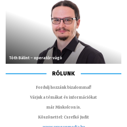
Tóth Bálint – operatőr-vágó
S
RÓLUNK
Fordulj hozzánk bizalommal!
Várjuk a témákat és információkat
már Miskolcon is.
Köszönettel: Csrefkó Judit