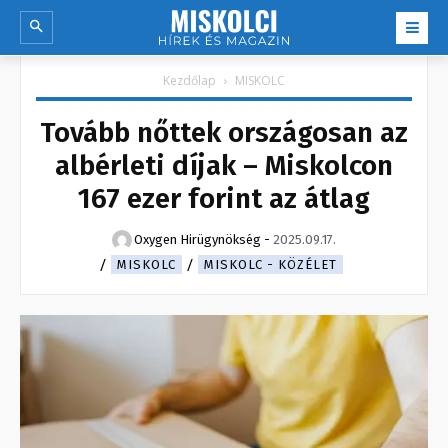
Kezdőlap
MISKOLC
Tovább nőttek országosan az
albérleti díjak – Miskolcon
167 ezer forint az átlag
Oxygen Hirügynökség
-
2025.09.17.
MISKOLC
MISKOLC - KÖZÉLET