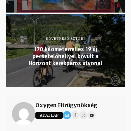
KÖVETKEZŐ SZTORI
170 kilométerrel és 19 új
pecsételőhellyel bővült a
Horizont kerékpáros útvonal
Oxygen Hirügynökség
ADATLAP