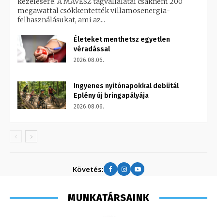
kezelésére. A MAVESZ tagvállalatai csaknem 200
megawattal csökkentették villamosenergia-
felhasználásukat, ami az...
Életeket menthetsz egyetlen
véradással
2026.08.06.
Ingyenes nyitónapokkal debütál
Eplény új bringapályája
2026.08.06.
Követés:
MUNKATÁRSAINK