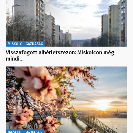
MISKOLC - GAZDASÁG
Visszafogott albérletszezon: Miskolcon még
mindi…
HAZÁNK - GAZDASÁG