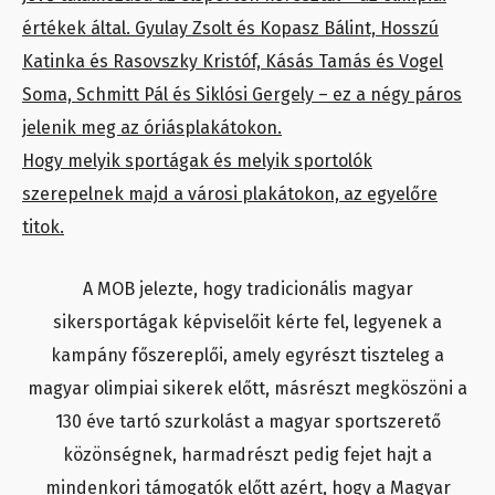
értékek által. Gyulay Zsolt és Kopasz Bálint, Hosszú
Katinka és Rasovszky Kristóf, Kásás Tamás és Vogel
Soma, Schmitt Pál és Siklósi Gergely – ez a négy páros
jelenik meg az óriásplakátokon.
Hogy melyik sportágak és melyik sportolók
szerepelnek majd a városi plakátokon, az egyelőre
titok.
A MOB jelezte, hogy tradicionális magyar
sikersportágak képviselőit kérte fel, legyenek a
kampány főszereplői, amely egyrészt tiszteleg a
magyar olimpiai sikerek előtt, másrészt megköszöni a
130 éve tartó szurkolást a magyar sportszerető
közönségnek, harmadrészt pedig fejet hajt a
mindenkori támogatók előtt azért, hogy a Magyar