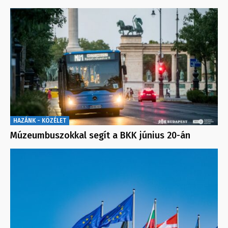
HAZÁNK - KÖZÉLET
Múzeumbuszokkal segít a BKK június 20-án