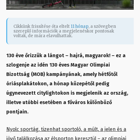
Cikkünk frissítése óta eltelt
11 hónap
, a szövegben
szereplő információk a megjelenéskor pontosak
voltak, de mára elavulhattak.
130 éve őrizzük a lángot – hajrá, magyarok! – ez a
szlogenje az idén 130 éves Magyar Olimpiai
Bizottság (MOB) kampányának, amely hétfőtől
óriásplakátokon, a hónap közepétől pedig
úgynevezett citylightokon is megjelenik az ország,
illetve utóbbi esetében a főváros különböző
pontjain.
Nyolc sportág, tizenhat sportoló, a múlt, a jelen és a
jövő találkozása az élsporton keresztül – az olimpiai