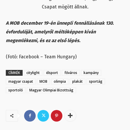
Csapat mögött állnak.
A MOB december 19-én ünnepli fennállásának 130.
évfordulóját, amelyről méltóképpen kíván
megemlékezni, és ez az első lépés.
(Fotó: Facebook – Team Hungary)
CÍMKÉK
citylight
élsport
főváros
kampány
magyar csapat
MOB
olimpia
plakát
sportág
sportoló
Magyar Olimpiai Bizottság