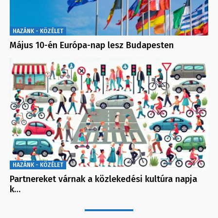
HAZÁNK - KÖZÉLET
Május 10-én Európa-nap lesz Budapesten
HAZÁNK - KÖZÉLET
Partnereket várnak a közlekedési kultúra napja
k…