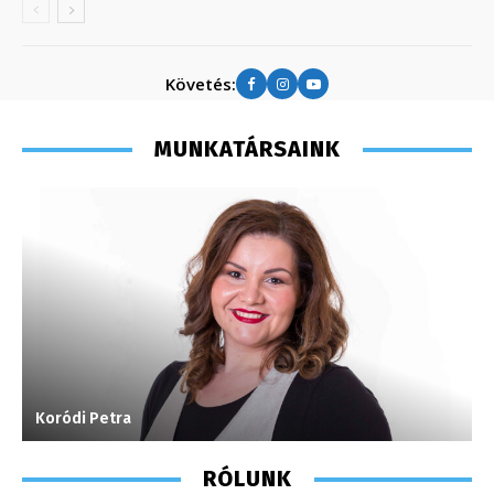
Követés:
MUNKATÁRSAINK
Koródi Petra
S
RÓLUNK