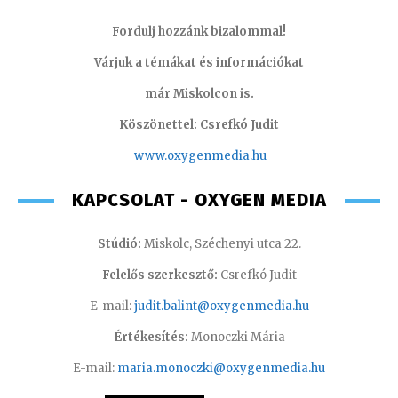
Fordulj hozzánk bizalommal!
Várjuk a témákat és információkat
már Miskolcon is.
Köszönettel: Csrefkó Judit
www.oxyge
nmedia.hu
KAPCSOLAT - OXYGEN MEDIA
Stúdió:
Miskolc, Széchenyi utca 22.
Felelős szerkesztő:
Csrefkó Judit
E-mail:
judit.balint@oxygenmedia.hu
Értékesítés:
Monoczki Mária
E-mail:
maria.monoczki@oxygenmedia.hu