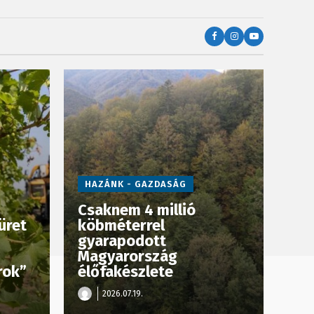
HAZÁNK - GAZDASÁG
Csaknem 4 millió
üret
köbméterrel
gyarapodott
Magyarország
rok”
élőfakészlete
2026.07.19.