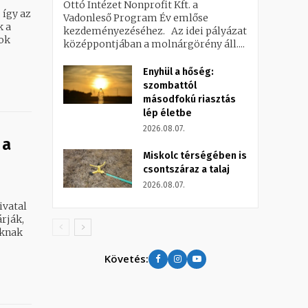
Ottó Intézet Nonprofit Kft. a
 így az
Vadonleső Program Év emlőse
k a
kezdeményezéséhez. Az idei pályázat
ok
középpontjában a molnárgörény áll....
Enyhül a hőség:
szombattól
másodfokú riasztás
lép életbe
2026.08.07.
 a
Miskolc térségében is
csontszáraz a talaj
2026.08.07.
ivatal
árják,
Követés: