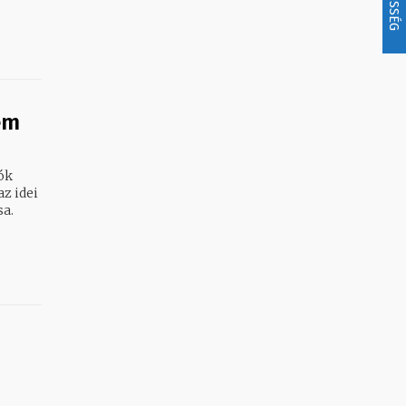
em
ók
az idei
sa.