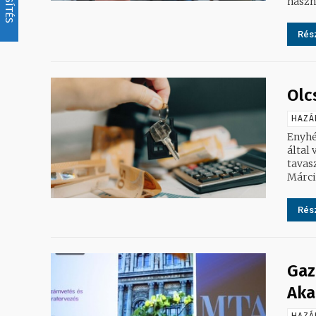
haszno
Rész
Olc
HAZÁ
Enyhé
által 
tavas
Márci
Rész
Gaz
Aka