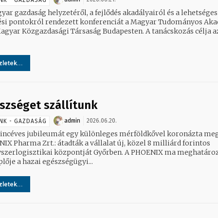
NK - GAZDASÁG
yar gazdaság helyzetéről, a fejlődés akadályairól és a lehetséges
ési pontokról rendezett konferenciát a Magyar Tudományos Ak
Magyar Közgazdasági Társaság Budapesten. A tanácskozás célja a
letek...
szséget szállítunk
admin
2026.06.20.
NK - GAZDASÁG
ncéves jubileumát egy különleges mérföldkővel koronázta meg
X Pharma Zrt.: átadták a vállalat új, közel 8 milliárd forintos
logisztikai központját Győrben. A PHOENIX ma meghatározó
lője a hazai egészségügyi...
letek...