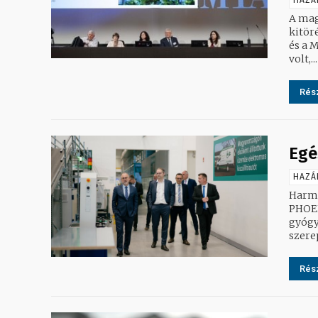
HAZÁ
A mag
kitör
és a 
volt,...
Rész
Egé
HAZÁ
Harmi
PHOENI
gyógyszer
szerep
Rész