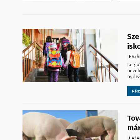
Sze
isk
HAZÁ
Legké
nevelé
nyilvá
Rész
Tov
már
HAZÁ