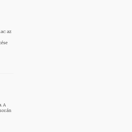
ac: az
. A
 során