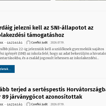
rdáig jelezni kell az SNI-állapotot az
olakezdési támogatáshoz
Csrefkó Judit
2026.07.19.
NK - GAZDASÁG
sőbb július 22-ig jelezniük kell a szülőknek gyermekük sajátos
si igényét (SNI) az iskola felé, hogy az adat bekerüljön a hivatal
ntartásokba, és a család jogosult lehessen az iskolakezdési...
letek...
ább terjed a sertéspestis Horvátországb
 89 járványgócot azonosítottak
Csrefkó Judit
2026.07.19.
NK - GAZDASÁG