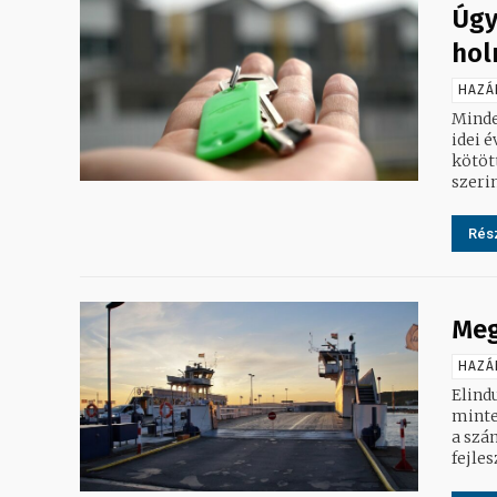
Úgy
hol
HAZÁ
Minde
idei 
kötöttek
szerin
Rész
Meg
HAZÁ
Elind
minte
a szán
fejlesz