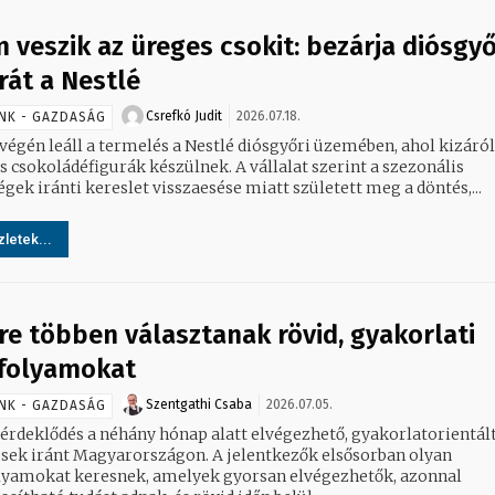
 veszik az üreges csokit: bezárja diósgyő
rát a Nestlé
Csrefkó Judit
2026.07.18.
NK - GAZDASÁG
 végén leáll a termelés a Nestlé diósgyőri üzemében, ahol kizáró
s csokoládéfigurák készülnek. A vállalat szerint a szezonális
gek iránti kereslet visszaesése miatt született meg a döntés,...
letek...
re többen választanak rövid, gyakorlati
folyamokat
Szentgathi Csaba
2026.07.05.
NK - GAZDASÁG
 érdeklődés a néhány hónap alatt elvégezhető, gyakorlatorientál
sek iránt Magyarországon. A jelentkezők elsősorban olyan
lyamokat keresnek, amelyek gyorsan elvégezhetők, azonnal