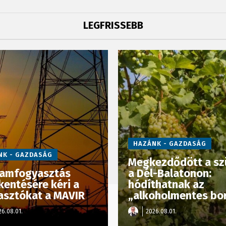
LEGFRISSEBB
HAZÁNK - GAZDASÁG
NK - GAZDASÁG
Megkezdődött a sz
ramfogyasztás
a Dél-Balatonon:
kentésére kéri a
hódíthatnak az
asztókat a MAVIR
„alkoholmentes bo
26.08.01.
2026.08.01.