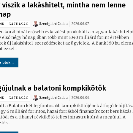
 viszik a lakáshitelt, mintha nem lenne
nap
Szentgathi Csaba
2026.06.07.
NK - GAZDASÁG
n korábbinál erősebb évkezdést produkált a magyar lakáshitelpi
év első négy hónapjában több mint 1040 milliárd forint értékben
 új lakáshitel-szerződéseket az ügyfelek. A Bank360.hu elemzése
t ezzel...
letek...
újulnak a balatoni kompkikötők
Szentgathi Csaba
2026.06.06.
NK - GAZDASÁG
ult a Balaton két legfontosabb kompkikötőjének átfogó felújítása
gy 6 milliárd forintos, hazai forrásból finanszírozott beruházás
tódi és a tihanyi révkikötő teljes infrastruktúrája megújul. A
tés...