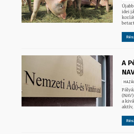
Újabb
idei 
korlá
Rész
A P
NAV
HAZÁ
Pályá
(NAV) 
a kiválas
aktív,
Rész