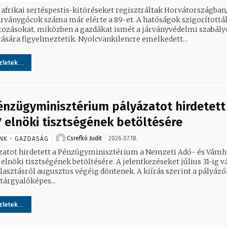
 afrikai sertéspestis-kitöréseket regisztráltak Horvátországban,
járványgócok száma már elérte a 89-et. A hatóságok szigorítottá
tozásokat, miközben a gazdákat ismét a járványvédelmi szabály
betartására figyelmeztetik. Nyolcvankilencre emelkedett...
letek...
énzügyminisztérium pályázatot hirdetett
 elnöki tisztségének betöltésére
Csrefkó Judit
2026.07.18.
NK - GAZDASÁG
zatot hirdetett a Pénzügyminisztérium a Nemzeti Adó- és Vámh
elnöki tisztségének betöltésére. A jelentkezéseket július 31-ig v
ztásról augusztus végéig döntenek. A kiírás szerint a pályázóknak
 tárgyalóképes...
letek...