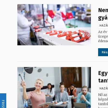
Nem
gyá
HAZÁ
Az év
ürege
édessé
Rész
Egy
tan
HAZÁ
Nő az
képzé
FRISSÍTÉS
tanfo