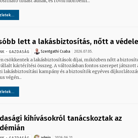
sítható tudást adnak, és rövid időn belül...
letek...
sóbb lett a lakásbiztosítás, nőtt a védel
Szentgathi Csaba
2026.07.05.
NK - GAZDASÁG
n csökkentek a lakásbiztosítások díjai, miközben nőtt a biztosít
vállalt kártérítési összeg. A változásban fontos szerepet játszott 
zi lakásbiztosítási kampány és a biztosítók egyéves díjkorlátozá
us végén...
letek...
dasági kihívásokról tanácskoztak az
démián
admin
2026.06.21.