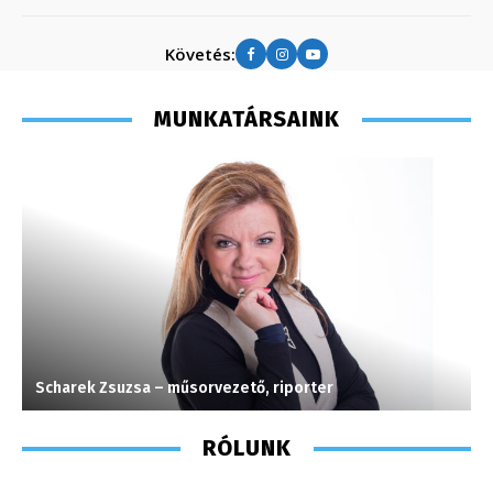
Követés:
MUNKATÁRSAINK
Scharek Zsuzsa – műsorvezető, riporter
M
RÓLUNK