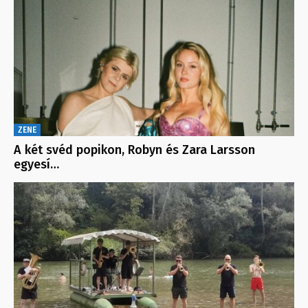
ZENE
A két svéd popikon, Robyn és Zara Larsson
egyesí…