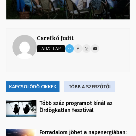
Csrefkó Judit
ADATLAP
KAPCSOLÓDÓ CIKKEK
TÖBB A SZERZŐTŐL
Több száz programot kínál az
Ördögkatlan fesztivál
Forradalom jöhet a napenergiában: