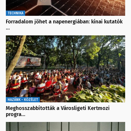
TECHNIKA
Forradalom jöhet a napenergiában: kínai kutatók
…
HAZÁNK - KÖZÉLET
Meghosszabbították a Városligeti Kertmozi
progra…