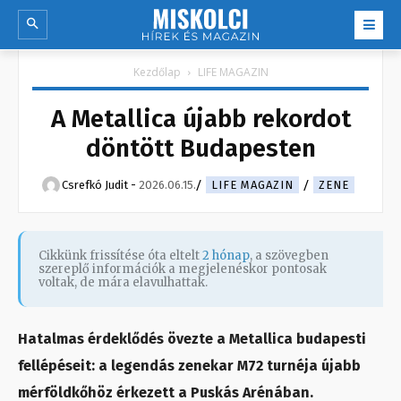
Kezdőlap
LIFE MAGAZIN
A Metallica újabb rekordot
döntött Budapesten
Csrefkó Judit
-
2026.06.15.
LIFE MAGAZIN
ZENE
Cikkünk frissítése óta eltelt
2 hónap
, a szövegben
szereplő információk a megjelenéskor pontosak
voltak, de mára elavulhattak.
Hatalmas érdeklődés övezte a Metallica budapesti
fellépéseit: a legendás zenekar M72 turnéja újabb
mérföldkőhöz érkezett a Puskás Arénában.