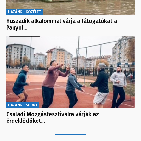
HAZÁNK - KÖZÉLET
Huszadik alkalommal várja a látogatókat a
Panyol…
HAZÁNK - SPORT
Családi Mozgásfesztiválra várják az
érdeklődőket…