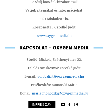
Fordulj hozzánk bizalommal!
Várjuk a témákat és információkat
már Miskolcon is.
Köszönettel: Csrefkó Judit
www.oxyge
nmedia.hu
KAPCSOLAT - OXYGEN MEDIA
Stúdió:
Miskolc, Széchenyi utca 22.
Felelős szerkesztő:
Csrefkó Judit
E-mail:
judit.balint@oxygenmedia.hu
Értékesítés:
Monoczki Mária
E-mail:
maria.monoczki@oxygenmedia.hu
IMPRESSZUM