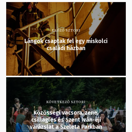
ELŐZŐ SZTORI
Lángok csaptak fel egy miskolci
családi házban
KÖVETKEZŐ SZTORI
Közösségi vacsora, zene,
csillagles és Szent Iván-éji
varázslat a Szeleta Parkban