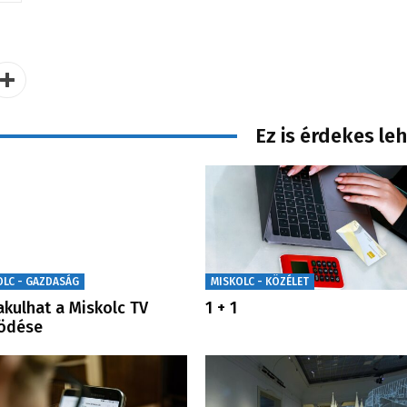
Ez is érdekes le
OLC - GAZDASÁG
MISKOLC - KÖZÉLET
akulhat a Miskolc TV
1 + 1
ödése