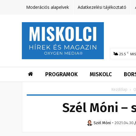
Moderációs alapelvek
Adatkezelési tájékoztató
C
25.5
MI
PROGRAMOK
MISKOLC
BOR
Kezdőlap
O
Szél Móni – 
Szél Móni
-
2021.04.30.