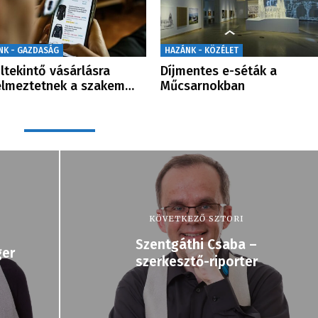
NK - GAZDASÁG
HAZÁNK - KÖZÉLET
ltekintő vásárlásra
Díjmentes e-séták a
elmeztetnek a szakem…
Műcsarnokban
KÖVETKEZŐ SZTORI
Szentgáthi Csaba –
ger
szerkesztő-riporter