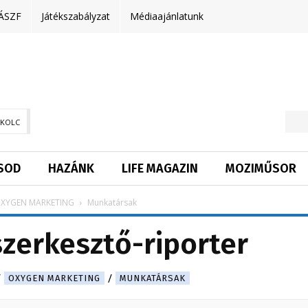
ÁSZF
Játékszabályzat
Médiaajánlatunk
SKOLC
SOD
HAZÁNK
LIFE MAGAZIN
MOZIMŰSOR
XYGEN MARKETING
Munkatársak
szerkesztő-riporter
OXYGEN MARKETING
MUNKATÁRSAK