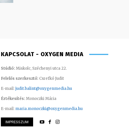
KAPCSOLAT - OXYGEN MEDIA
Stúdió:
Miskolc, Széchenyi utca 22.
Felelős szerkesztő:
Csrefkó Judit
E-mail:
judit.balint@oxygenmedia.hu
Értékesítés:
Monoczki Mária
E-mail:
maria.monoczki@oxygenmedia.hu
IMPRESSZUM
enriett – főkönyvelő
Süli Gabriella – sa