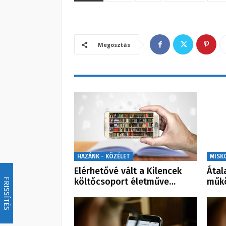
Megosztás
HAZÁNK - KÖZÉLET
MISK
Elérhetővé vált a Kilencek
Átal
FRISSÍTÉS
költőcsoport életműve…
műk