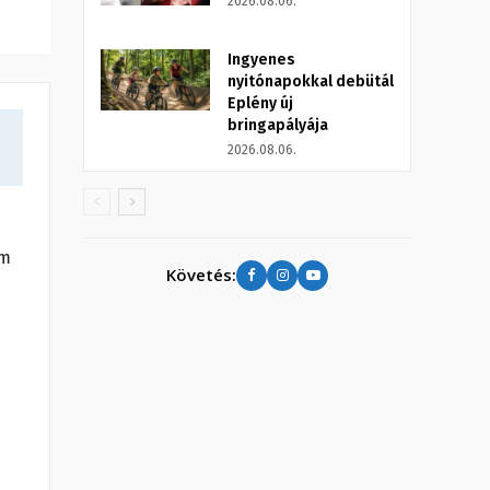
2026.08.06.
Ingyenes
nyitónapokkal debütál
Eplény új
bringapályája
2026.08.06.
em
Követés: