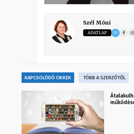
Szél Móni
ADATLAP
KAPCSOLÓDÓ CIKKEK
TÖBB A SZERZŐTŐL
Átalakulh
működés