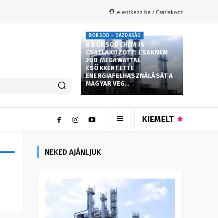
Jelentkezz be / Csatlakozz
BORSOD - GAZDASÁG
A BORSODCHEM IS
CSATLAKOZOTT: CSAKNEM
200 MEGAWATTAL
CSÖKKENTETTE
ENERGIAFELHASZNÁLÁSÁT A
MAGYAR VEG…
KIEMELT
NEKED AJÁNLJUK