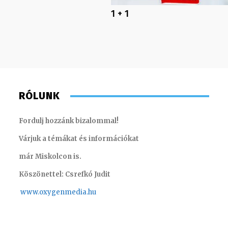
1 + 1
RÓLUNK
Fordulj hozzánk bizalommal!
Várjuk a témákat és információkat
már Miskolcon is.
Köszönettel: Csrefkó Judit
www.oxyge
nmedia.hu
Müller Ádám – rádiós hírekért felelős
szerkesztő
Farkas H