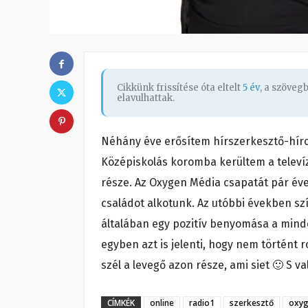
Cikkünk frissítése óta eltelt
5 év
, a szöveg
elavulhattak.
Néhány éve erősítem hírszerkesztő-híro
Középiskolás koromba kerültem a televíz
része. Az Oxygen Média csapatát pár év
családot alkotunk. Az utóbbi években sz
általában egy pozitív benyomása a min
egyben azt is jelenti, hogy nem történt 
szél a levegő azon része, ami siet 🙂 S v
CÍMKÉK
online
radio1
szerkesztő
oxy