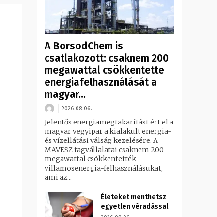
A BorsodChem is
csatlakozott: csaknem 200
megawattal csökkentette
energiafelhasználását a
magyar...
2026.08.06.
Jelentős energiamegtakarítást ért el a
magyar vegyipar a kialakult energia-
és vízellátási válság kezelésére. A
MAVESZ tagvállalatai csaknem 200
megawattal csökkentették
villamosenergia-felhasználásukat,
ami az...
Életeket menthetsz
egyetlen véradással