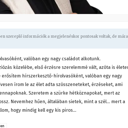
ben szereplő információk a megjelenéskor pontosak voltak, de mára
lvasóként, valóban egy nagy családot alkotunk.
iózás közelébe, első érzésre szerelemmé vált, azóta is élet
e erősítem hírszerkesztő-hírolvasóként, valóban egy nagy
ívesen írom le az élet adta szösszeneteket, érzéseket, ami
dennapoknak. Szeretem a szürke hétköznapokat, mert az
rossz. Nevemhez hűen, általában sietek, mint a szél… mert a
allom, hogy mindig kell egy kis piros…
gen