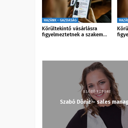
HAZÁNK - GAZDASÁG
HAZÁ
Körültekintő vásárlásra
Körü
figyelmeztetnek a szakem…
figy
ELŐZŐ SZTORI
Szabó Döníz – sales mana