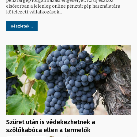
pénztárgép forgalmazási engedélyét. Az új eszköz
elsősorban a jelenleg online pénztárgép használatára
kötelezett vállalkozások...
Részletek...
Szüret után is védekezhetnek a
szőlőkabóca ellen a termelők