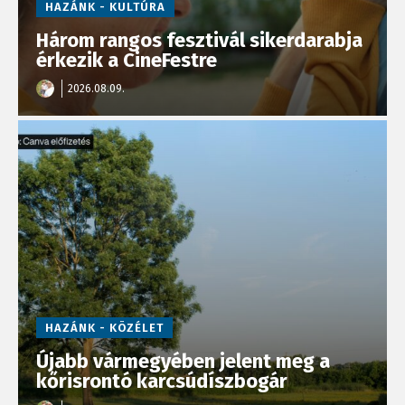
HAZÁNK - KULTÚRA
Három rangos fesztivál sikerdarabja
érkezik a CineFestre
2026.08.09.
HAZÁNK - KÖZÉLET
Újabb vármegyében jelent meg a
kőrisrontó karcsúdíszbogár