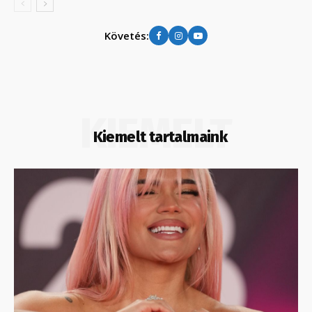
Követés:
KIEMELT
Kiemelt tartalmaink