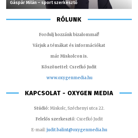
Gáspár Milán – sport szerkesztő
S
RÓLUNK
Fordulj hozzánk bizalommal!
Várjuk a témákat és információkat
már Miskolcon is.
Köszönettel: Csrefkó Judit
www.oxyge
nmedia.hu
KAPCSOLAT - OXYGEN MEDIA
Stúdió:
Miskolc, Széchenyi utca 22.
Felelős szerkesztő:
Csrefkó Judit
E-mail:
judit.balint@oxygenmedia.hu