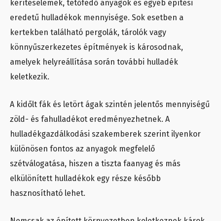
kerítéselemek, tetőfedő anyagok és egyéb építési
eredetű hulladékok mennyisége. Sok esetben a
kertekben található pergolák, tárolók vagy
könnyűszerkezetes építmények is károsodnak,
amelyek helyreállítása során további hulladék
keletkezik.
A kidőlt fák és letört ágak szintén jelentős mennyiségű
zöld- és fahulladékot eredményezhetnek. A
hulladékgazdálkodási szakemberek szerint ilyenkor
különösen fontos az anyagok megfelelő
szétválogatása, hiszen a tiszta faanyag és más
elkülönített hulladékok egy része később
hasznosítható lehet.
Nemcsak az épített környezetben keletkeznek károk.