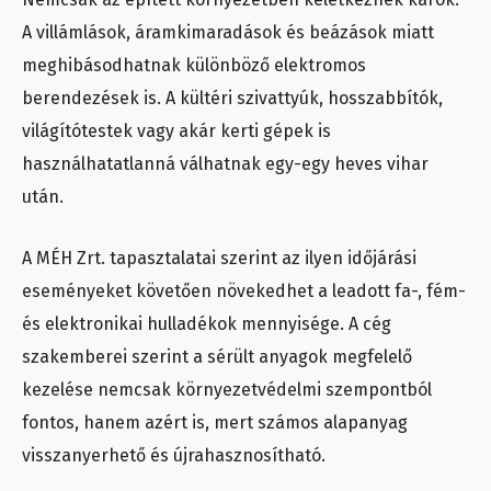
A villámlások, áramkimaradások és beázások miatt
meghibásodhatnak különböző elektromos
berendezések is. A kültéri szivattyúk, hosszabbítók,
világítótestek vagy akár kerti gépek is
használhatatlanná válhatnak egy-egy heves vihar
után.
A MÉH Zrt. tapasztalatai szerint az ilyen időjárási
eseményeket követően növekedhet a leadott fa-, fém-
és elektronikai hulladékok mennyisége. A cég
szakemberei szerint a sérült anyagok megfelelő
kezelése nemcsak környezetvédelmi szempontból
fontos, hanem azért is, mert számos alapanyag
visszanyerhető és újrahasznosítható.