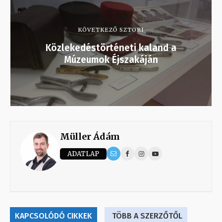
KÖVETKEZŐ SZTORI
Közlekedéstörténeti kaland a
Múzeumok Éjszakáján
Müller Ádám
ADATLAP
KAPCSOLÓDÓ CIKKEK
TÖBB A SZERZŐTŐL