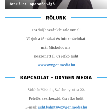
Tóth Bálint – operatőr-vágó
K
RÓLUNK
Fordulj hozzánk bizalommal!
Várjuk a témákat és információkat
már Miskolcon is.
Köszönettel: Csrefkó Judit
www.oxyge
nmedia.hu
KAPCSOLAT - OXYGEN MEDIA
Stúdió:
Miskolc, Széchenyi utca 22.
Felelős szerkesztő:
Csrefkó Judit
E-mail:
judit.balint@oxygenmedia.hu