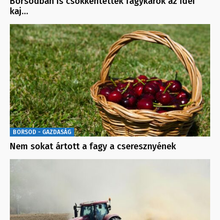
Borsodban is csökkentették fagykárok az idei
kaj…
BORSOD - GAZDASÁG
Nem sokat ártott a fagy a cseresznyének