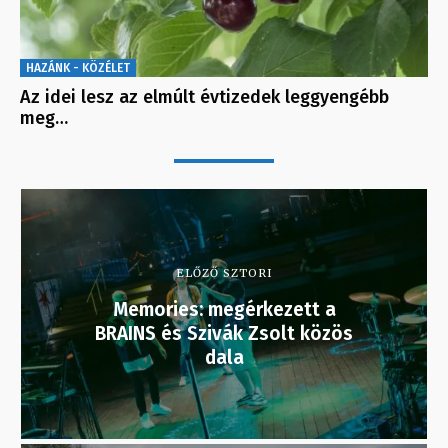
HAZÁNK - KÖZÉLET
Az idei lesz az elmúlt évtizedek leggyengébb
meg…
ELŐZŐ SZTORI
Memories: megérkezett a
BRAINS és Szivák Zsolt közös
dala