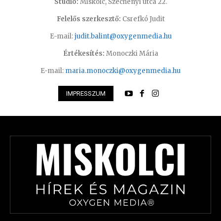
Stúdió:
Miskolc, Széchenyi utca 22.
Felelős szerkesztő:
Csrefkó Judit
E-mail:
judit.balint@oxygenmedia.hu
Értékesítés:
Monoczki Mária
E-mail:
maria.monoczki@oxygenmedia.hu
IMPRESSZUM