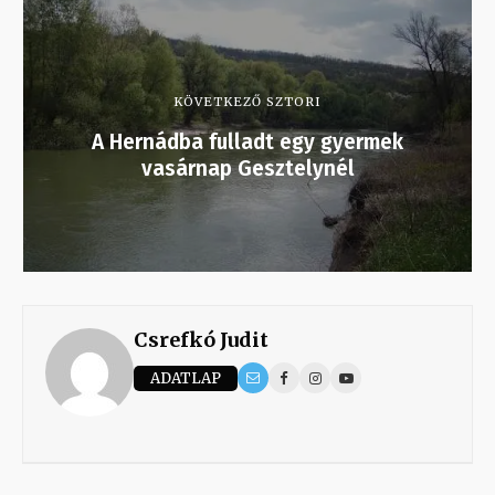
KÖVETKEZŐ SZTORI
A Hernádba fulladt egy gyermek
vasárnap Gesztelynél
Csrefkó Judit
ADATLAP