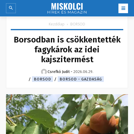
Kezdőlap
BORSOD
Borsodban is csökkentették
fagykárok az idei
kajszitermést
Csrefkó Judit
-
2026.06.29.
BORSOD
BORSOD - GAZDASÁG