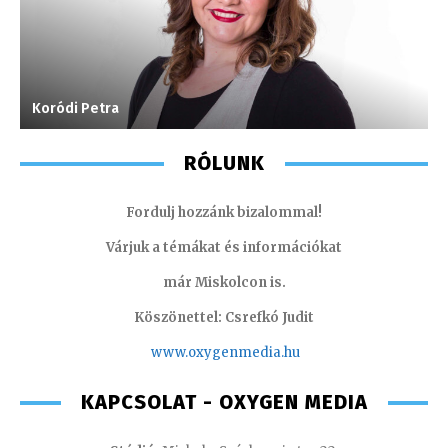
Koródi Petra
S
RÓLUNK
Fordulj hozzánk bizalommal!
Várjuk a témákat és információkat
már Miskolcon is.
Köszönettel: Csrefkó Judit
www.oxyge
nmedia.hu
KAPCSOLAT - OXYGEN MEDIA