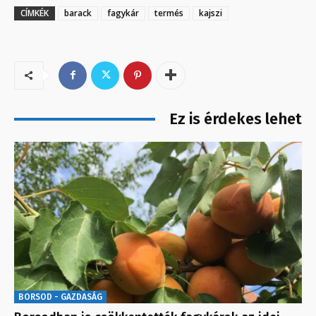
CÍMKÉK
barack
fagykár
termés
kajszi
Ez is érdekes lehet
BORSOD - GAZDASÁG