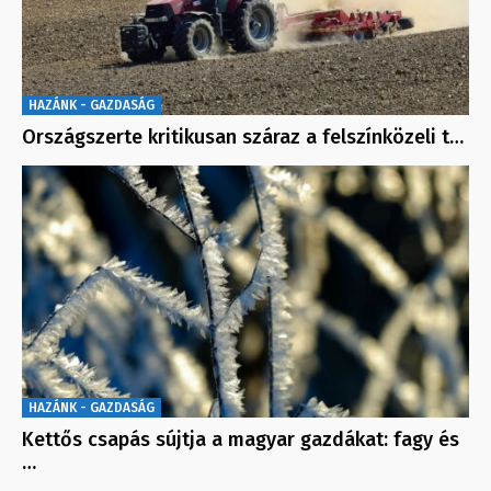
HAZÁNK - GAZDASÁG
Országszerte kritikusan száraz a felszínközeli t…
HAZÁNK - GAZDASÁG
Kettős csapás sújtja a magyar gazdákat: fagy és
…