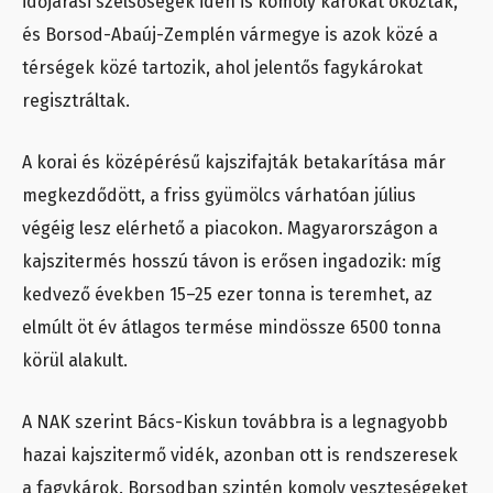
időjárási szélsőségek idén is komoly károkat okoztak,
és Borsod-Abaúj-Zemplén vármegye is azok közé a
térségek közé tartozik, ahol jelentős fagykárokat
regisztráltak.
A korai és középérésű kajszifajták betakarítása már
megkezdődött, a friss gyümölcs várhatóan július
végéig lesz elérhető a piacokon. Magyarországon a
kajszitermés hosszú távon is erősen ingadozik: míg
kedvező években 15–25 ezer tonna is teremhet, az
elmúlt öt év átlagos termése mindössze 6500 tonna
körül alakult.
A NAK szerint Bács-Kiskun továbbra is a legnagyobb
hazai kajszitermő vidék, azonban ott is rendszeresek
a fagykárok. Borsodban szintén komoly veszteségeket