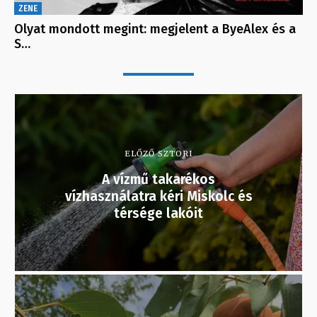
ZENE
Olyat mondott megint: megjelent a ByeAlex és a
S…
ELŐZŐ SZTORI
A vízmű takarékos
vízhasználatra kéri Miskolc és
térsége lakóit