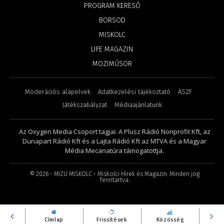
PROGRAM KERESŐ
BORSOD
MISKOLC
LIFE MAGAZIN
MOZIMŰSOR
Moderációs alapelvek
Adatkezelési tájékoztató
ÁSZF
Játékszabályzat
Médiaajánlatunk
Az Oxygen Media Csoport tagjai: A Plusz Rádió Nonprofit Kft, az
Dunapart Rádió Kft és a Lajta Rádió Kft az MTVA és a Magyar
Média Mecanatúra támogatottja.
©
2026
- MIZU MISKOLC - Miskolci Hírek és Magazin. Minden jog
fenntartva.
Címlap
Frissítések
Közösség