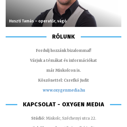
Huszti Tamás – operatőr, vágó
K
RÓLUNK
Fordulj hozzánk bizalommal!
Várjuk a témákat és információkat
már Miskolcon is.
Köszönettel: Csrefkó Judit
www.oxyge
nmedia.hu
KAPCSOLAT - OXYGEN MEDIA
Stúdió:
Miskolc, Széchenyi utca 22.