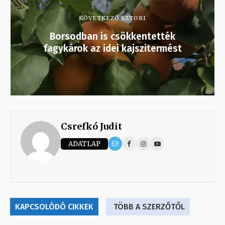
KÖVETKEZŐ SZTORI
Borsodban is csökkentették
fagykárok az idei kajszitermést
Csrefkó Judit
ADATLAP
KAPCSOLÓDÓ CIKKEK
TÖBB A SZERZŐTŐL