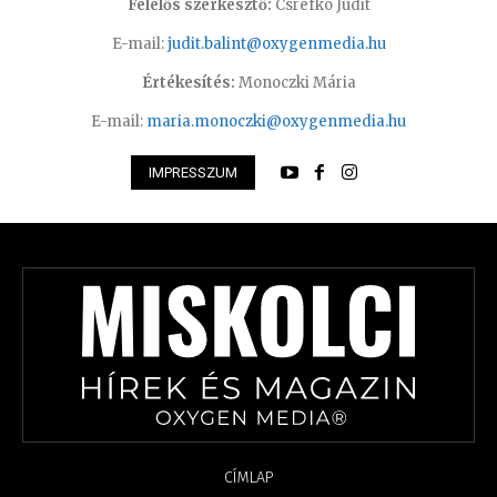
Felelős szerkesztő:
Csrefkó Judit
E-mail:
judit.balint@oxygenmedia.hu
Értékesítés:
Monoczki Mária
E-mail:
maria.monoczki@oxygenmedia.hu
IMPRESSZUM
CÍMLAP