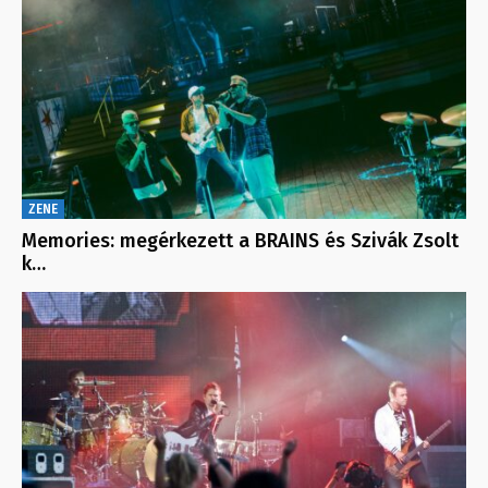
ZENE
Memories: megérkezett a BRAINS és Szivák Zsolt
k…