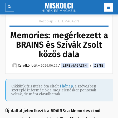
Kezdőlap
LIFE MAGAZIN
Memories: megérkezett a
BRAINS és Szivák Zsolt
közös dala
Csrefkó Judit
-
2026.06.29.
LIFE MAGAZIN
ZENE
Cikkünk frissítése óta eltelt
1 hónap
, a szövegben
szereplő információk a megjelenéskor pontosak
voltak, de mára elavulhattak.
Új dallal jelentkezik a BRAINS: a Memories című