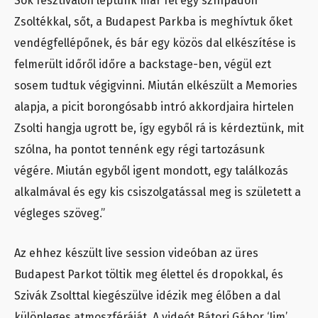
Sok fesztiválon léptünk már fel egy színpadon
Zsoltékkal, sőt, a Budapest Parkba is meghívtuk őket
vendégfellépőnek, és bár egy közös dal elkészítése is
felmerült időről időre a backstage-ben, végül ezt
sosem tudtuk végigvinni. Miután elkészült a Memories
alapja, a picit borongósabb intró akkordjaira hirtelen
Zsolti hangja ugrott be, így egyből rá is kérdeztünk, mit
szólna, ha pontot tennénk egy régi tartozásunk
végére. Miután egyből igent mondott, egy találkozás
alkalmával és egy kis csiszolgatással meg is született a
végleges szöveg.”
Az ehhez készült live session videóban az üres
Budapest Parkot töltik meg élettel és dropokkal, és
Szivák Zsolttal kiegészülve idézik meg élőben a dal
különleges atmoszféráját. A videót Bátori Gábor ‘Jim’