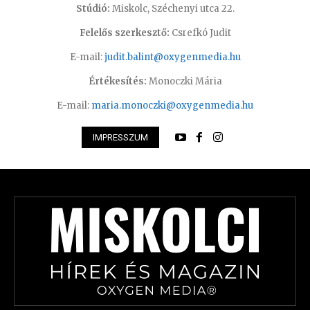
Stúdió:
Miskolc, Széchenyi utca 22.
Felelős szerkesztő:
Csrefkó Judit
E-mail:
judit.balint@oxygenmedia.hu
Értékesítés:
Monoczki Mária
E-mail:
maria.monoczki@oxygenmedia.hu
IMPRESSZUM