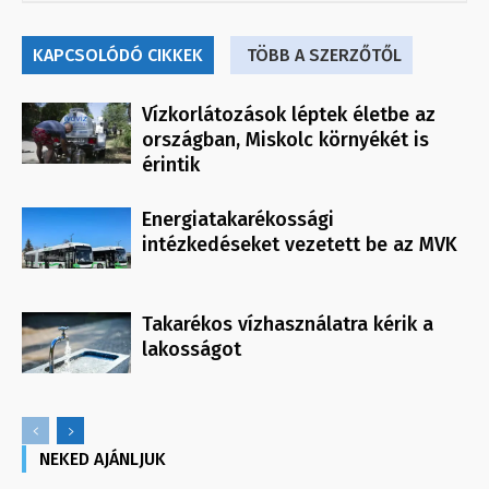
KAPCSOLÓDÓ CIKKEK
TÖBB A SZERZŐTŐL
Vízkorlátozások léptek életbe az
országban, Miskolc környékét is
érintik
Energiatakarékossági
intézkedéseket vezetett be az MVK
Takarékos vízhasználatra kérik a
lakosságot
NEKED AJÁNLJUK