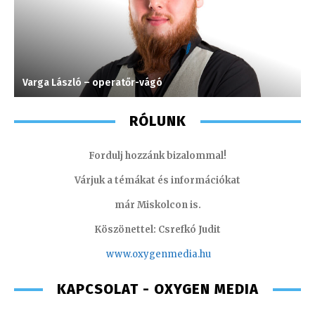
Varga László – operatőr-vágó
H
RÓLUNK
Fordulj hozzánk bizalommal!
Várjuk a témákat és információkat
már Miskolcon is.
Köszönettel: Csrefkó Judit
www.oxyge
nmedia.hu
KAPCSOLAT - OXYGEN MEDIA