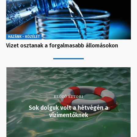
HAZÁNK - KÖZÉLET
Vizet osztanak a forgalmasabb állomásokon
ELŐZŐ SZTORI
Sok dolguk volt a hétvégén a
vízimentőknek