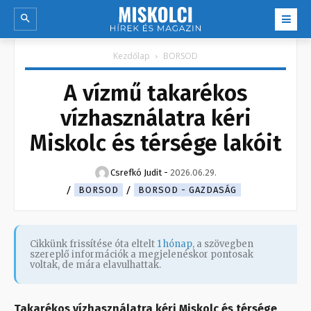
Kezdőlap
BORSOD
A vízmű takarékos
vízhasználatra kéri
Miskolc és térsége lakóit
Csrefkó Judit
-
2026.06.29.
BORSOD
BORSOD - GAZDASÁG
Cikkünk frissítése óta eltelt
1 hónap
, a szövegben
szereplő információk a megjelenéskor pontosak
voltak, de mára elavulhattak.
Takarékos vízhasználatra kéri Miskolc és térsége