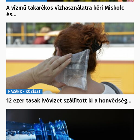
A vízmű takarékos vízhasználatra kéri Miskolc
és…
HAZÁNK - KÖZÉLET
12 ezer tasak ivóvizet szállított ki a honvédség…