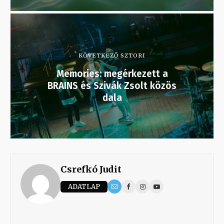
KÖVETKEZŐ SZTORI
Memories: megérkezett a
BRAINS és Szivák Zsolt közös
dala
Csrefkó Judit
ADATLAP