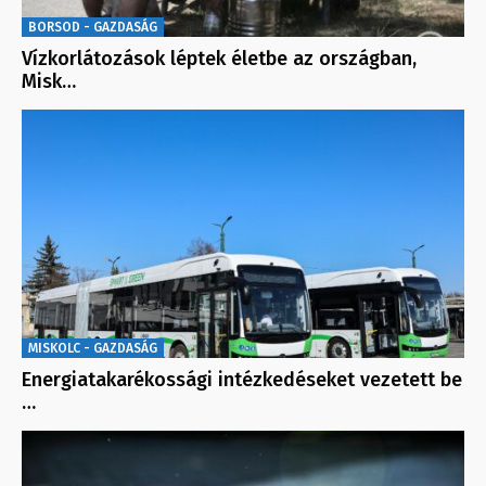
BORSOD - GAZDASÁG
Vízkorlátozások léptek életbe az országban,
Misk…
MISKOLC - GAZDASÁG
Energiatakarékossági intézkedéseket vezetett be
…