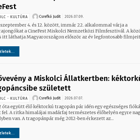
eFest
Csrefkó Judit
2026.07.09.
OLC - KULTÚRA
 szeptember 4. és 12. között, immár 22. alkalommal várja a
ajongókat a CineFest Miskolci Nemzetközi Filmfesztivál. A köz
s itt láthatja Magyarországon először az év legfontosabb filmjeit,.
letek...
jövevény a Miskolci Állatkertben: kéktork
gopáncsibe született
Csrefkó Judit
2026.07.07.
OLC - KULTÚRA
2 óta együtt élő kéktorkú tragopán pár idén egy egészséges fióká
t fel. A ritka himalájai madárfaj természetes élőhelyén egyre na
veszélyben van. A tragopánpár még 2012-ben érkezett az...
letek...