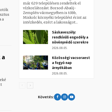
már 629 településen rendeltek el
vízkorlátozást. Borsod-Abaúj-
kotók
Zemplén vármegyében is több,
sztus
Miskolc környéki települést érint az
intézkedés, ezért a lakosságot...
Sáskaveszély:
rendkívüli engedély a
növényvédő szerekre
2026.08.05.
 a
Közösségi vacsoraest
a fogyó nap
árnyékában
2026.08.05.
yeké
tt
Követés: