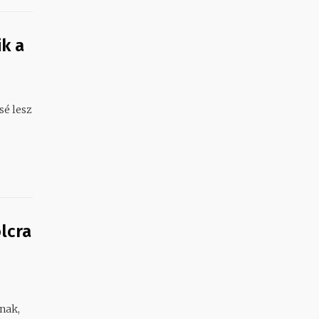
ik a
sé lesz
.
lcra
nak,