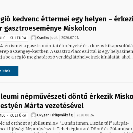
égió kedvenc éttermei egy helyen – érkez
r gasztroeseménye Miskolcon
Csrefkó Judit
2026.07.01.
OLC - KULTÚRA
s 4-én ismét a gasztronómiai élményeké és a közös kikapcsolódá
zerep a Csengey-kertben. A GasztroPlacc ezúttal is egy helyszínen
ja be a régió meghatározó vendéglátóhelyeinek kínálatát, ahol..
letek...
ileumi népművészeti döntő érkezik Misko
estyén Márta vezetésével
Oxygen Hirügynökség
2026.06.24.
OLC - KULTÚRA
lc ad otthont a jubileumi XV. "Dunán innen, Tiszán túl" Kárpát-
cei Ifjúsági Népművészeti Tehetségkutató Döntő és Gálaműsor