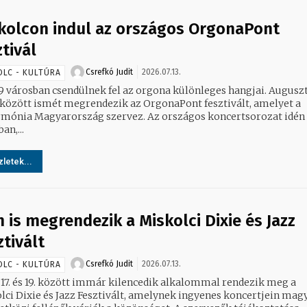
kolcon indul az országos OrgonaPont
ztivál
Csrefkó Judit
2026.07.13.
OLC - KULTÚRA
 városban csendülnek fel az orgona különleges hangjai. Augusztus 3.
. között ismét megrendezik az OrgonaPont fesztivált, amelyet a
rmónia Magyarország szervez. Az országos koncertsorozat idén 
an,...
letek...
n is megrendezik a Miskolci Dixie és Jazz
ztivált
Csrefkó Judit
2026.07.13.
OLC - KULTÚRA
s 17. és 19. között immár kilencedik alkalommal rendezik meg a
lci Dixie és Jazz Fesztivált, amelynek ingyenes koncertjein mag