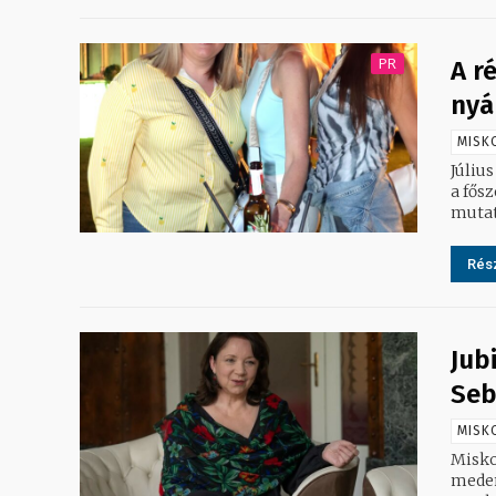
PR
A r
nyá
MISK
Júliu
a fős
mutat
Rész
Jub
Seb
MISK
Misko
meden