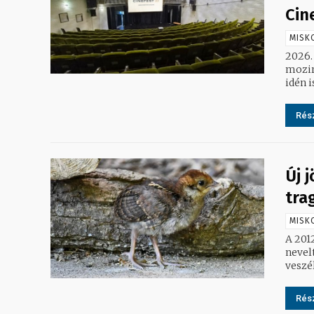
Cin
MISK
2026.
mozir
idén i
Rész
Új 
tra
MISK
A 201
nevel
Rész