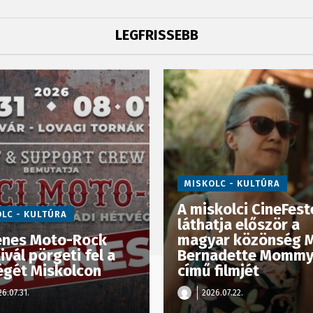
LEGFRISSEBB
MISKOLC - KULTÚRA
A miskolci CineFest
LC - KULTÚRA
láthatja először a
enes Moto-Rock
magyar közönség 
ivál pörgeti fel a
Bernadette Mommy
égét Miskolcon
című filmjét
6.07.31.
2026.07.22.