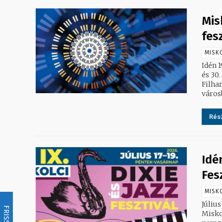
Mis
fes
MISK
Idén 19
és 30
Filha
városb
Rész
Idé
Fes
MISK
Júliu
FRISSÍTÉS
Misko