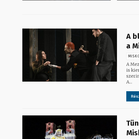
A b
a M
MISK
A Mez
is ki
szeri
A...
Rész
Tün
Mis