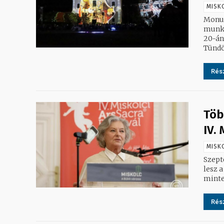
MISK
Monum
munká
20-án és 21-én. Két estén át
Tündök
Rész
Töb
IV.
MISK
Szept
lesz a
minte
Rész