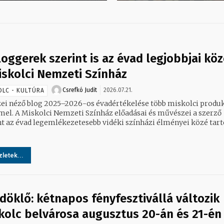
loggerek szerint is az évad legjobbjai köz
iskolci Nemzeti Színház
Csrefkó Judit
2026.07.21.
OLC - KULTÚRA
ei néző blog 2025–2026-os évadértékelése több miskolci produk
emel. A Miskolci Nemzeti Színház előadásai és művészei a szerző
nt az évad legemlékezetesebb vidéki színházi élményei közé tart
letek...
döklő: kétnapos fényfesztivállá változik
kolc belvárosa augusztus 20-án és 21-én