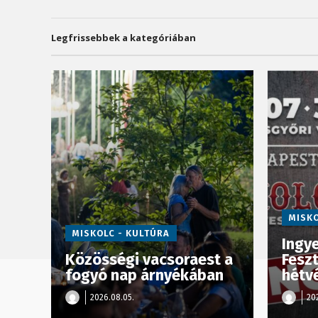
Legfrissebbek a kategóriában
MISKO
MISKOLC - KULTÚRA
Ingy
Közösségi vacsoraest a
Feszt
fogyó nap árnyékában
hétv
2026.08.05.
202