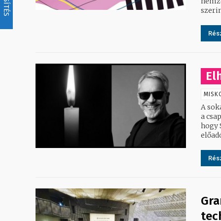
nemzetköz
szerint
Rész
El
MISK
A sok
a csapat, a Bo
hogy S
előad
Rész
Gra
tec