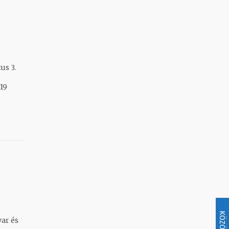
19
KÖZÖSSÉG
yar és