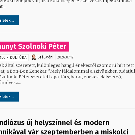
i fellépők várják a közönséget. A szervezők tájékoztatása
...
letek...
hunyt Szolnoki Péter
Szél Móni
2026.07.12.
OLC - KULTÚRA
ak által szeretett, különleges hangú énekesről szomorú hírt tett
n-Bon Zenekar. "Mély fájdalommal a szívünkben tudatjuk,
zolnoki Péter szeretett apa, társ, barát, énekes-dalszerző,
óművész...
letek...
ndiózus új helyszínnel és modern
hnikával vár szeptemberben a miskolci