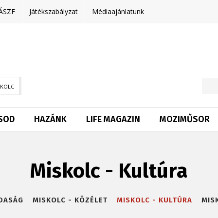
ÁSZF
Játékszabályzat
Médiaajánlatunk
SKOLC
SOD
HAZÁNK
LIFE MAGAZIN
MOZIMŰSOR
Miskolc - Kultúra
ZDASÁG
MISKOLC - KÖZÉLET
MISKOLC - KULTÚRA
MIS