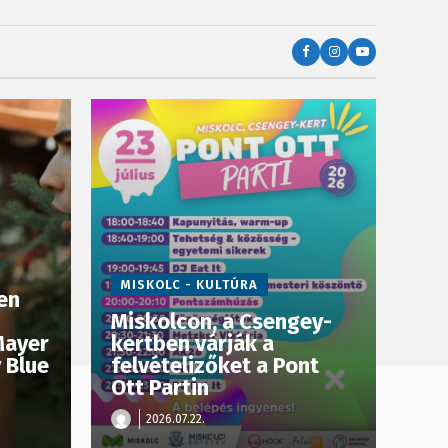
MISKOLC - KULTÚRA
en
Miskolcon, a Csengey-
Mayer
kertben várják a
 Blue
felvételizőket a Pont
Ott Partin
2026.07.22.