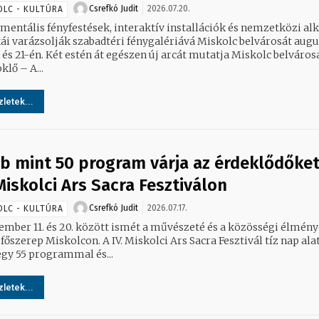
Csrefkó Judit
2026.07.20.
OLC - KULTÚRA
entális fényfestések, interaktív installációk és nemzetközi al
i varázsolják szabadtéri fénygalériává Miskolc belvárosát augu
 egészen új arcát mutatja Miskolc belvárosa a
lő – A...
letek...
b mint 50 program várja az érdeklődőket
 Miskolci Ars Sacra Fesztiválon
Csrefkó Judit
2026.07.17.
OLC - KULTÚRA
ember 11. és 20. között ismét a művészeté és a közösségi élmén
 főszerep Miskolcon. A IV. Miskolci Ars Sacra Fesztivál tíz nap ala
gy 55 programmal és...
letek...