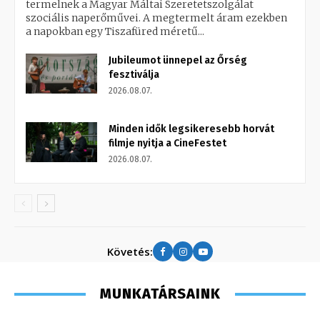
termelnek a Magyar Máltai Szeretetszolgálat
szociális naperőművei. A megtermelt áram ezekben
a napokban egy Tiszafüred méretű...
Jubileumot ünnepel az Őrség
fesztiválja
2026.08.07.
Minden idők legsikeresebb horvát
filmje nyitja a CineFestet
2026.08.07.
Követés:
MUNKATÁRSAINK