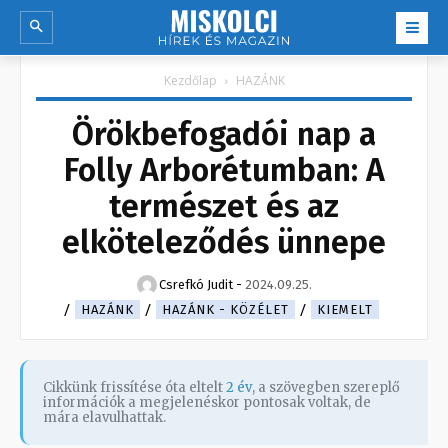
Kezdőlap
HAZÁNK
Örökbefogadói nap a
Folly Arborétumban: A
természet és az
elköteleződés ünnepe
Csrefkó Judit
-
2024.09.25.
HAZÁNK
HAZÁNK - KÖZÉLET
KIEMELT
Cikkünk frissítése óta eltelt
2 év
, a szövegben szereplő
információk a megjelenéskor pontosak voltak, de
mára elavulhattak.