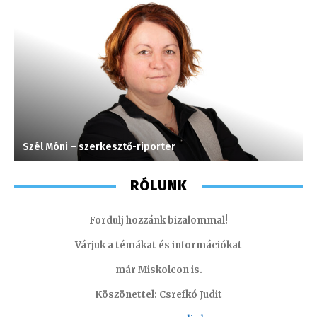
Szél Móni – szerkesztő-riporter
S
RÓLUNK
Fordulj hozzánk bizalommal!
Várjuk a témákat és információkat
már Miskolcon is.
Köszönettel: Csrefkó Judit