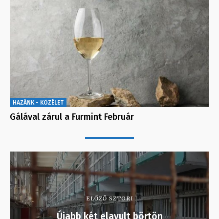
HAZÁNK - KÖZÉLET
Gálával zárul a Furmint Február
ELŐZŐ SZTORI
Újabb két elavult börtön