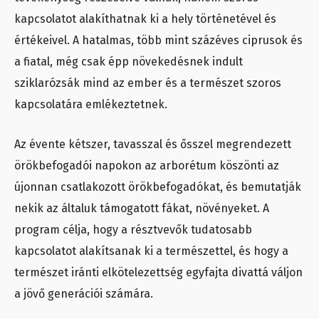
kapcsolatot alakíthatnak ki a hely történetével és
értékeivel. A hatalmas, több mint százéves ciprusok és
a fiatal, még csak épp növekedésnek indult
sziklarózsák mind az ember és a természet szoros
kapcsolatára emlékeztetnek.
Az évente kétszer, tavasszal és ősszel megrendezett
örökbefogadói napokon az arborétum köszönti az
újonnan csatlakozott örökbefogadókat, és bemutatják
nekik az általuk támogatott fákat, növényeket. A
program célja, hogy a résztvevők tudatosabb
kapcsolatot alakítsanak ki a természettel, és hogy a
természet iránti elkötelezettség egyfajta divattá váljon
a jövő generációi számára.