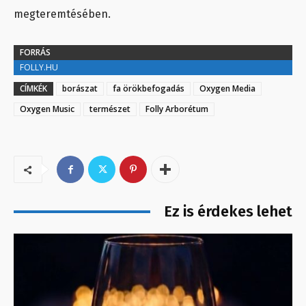
megteremtésében.
FORRÁS
FOLLY.HU
CÍMKÉK
borászat
fa örökbefogadás
Oxygen Media
Oxygen Music
természet
Folly Arborétum
Ez is érdekes lehet