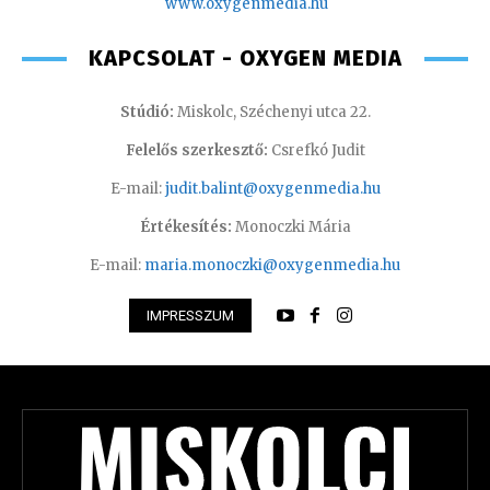
www.oxyge
nmedia.hu
KAPCSOLAT - OXYGEN MEDIA
Stúdió:
Miskolc, Széchenyi utca 22.
Felelős szerkesztő:
Csrefkó Judit
E-mail:
judit.balint@oxygenmedia.hu
Értékesítés:
Monoczki Mária
E-mail:
maria.monoczki@oxygenmedia.hu
IMPRESSZUM