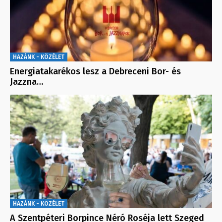
HAZÁNK - KÖZÉLET
Energiatakarékos lesz a Debreceni Bor- és
Jazzna…
HAZÁNK - KÖZÉLET
A Szentpéteri Borpince Néró Roséja lett Szeged