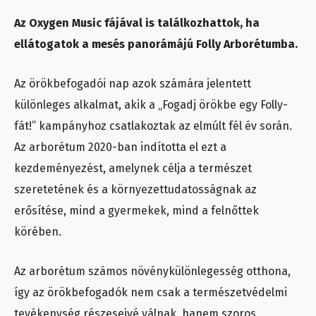
Az Oxygen Music fájával is találkozhattok, ha
ellátogatok a mesés panorámájú Folly Arborétumba.
Az örökbefogadói nap azok számára jelentett
különleges alkalmat, akik a „Fogadj örökbe egy Folly-
fát!” kampányhoz csatlakoztak az elmúlt fél év során.
Az arborétum 2020-ban indította el ezt a
kezdeményezést, amelynek célja a természet
szeretetének és a környezettudatosságnak az
erősítése, mind a gyermekek, mind a felnőttek
körében.
Az arborétum számos növénykülönlegesség otthona,
így az örökbefogadók nem csak a természetvédelmi
tevékenység részeseivé válnak, hanem szoros