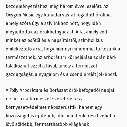
kezdeményezéshez, még három évvel ezelőtt. Az
Oxygen Music egy kanadai vasfát fogadott örökbe,
amely azóta úgy a szívünkhöz nőtt, hogy idén
megújították az örökbefogadást. A fa, amely véd
minket az esőtől és a napsütéstől, szimbolikus
emlékeztető arra, hogy mennyi mindennel tartozunk a
természetnek. Az arborétum körbejárása során bárki
találkozhat ezzel a fával, amely a természet
gazdagságát, a nyugalom és a csend erejét jelképezi.
A Folly Arborétum és Borászat örökbefogadói napjai
nemcsak a természet szeretetét és a
környezetvédelmet népszerűsítik, hanem egy
közösséget is építenek, ahol mindenki részt vehet a
jövő zöldebb, fenntarthatóbb világának