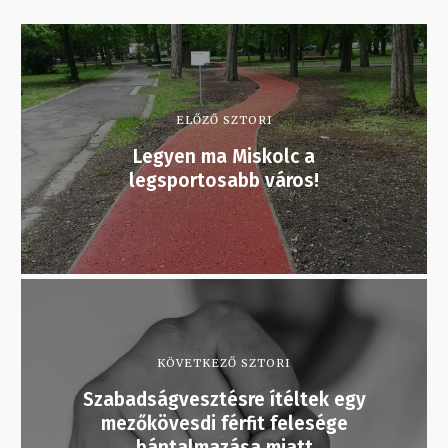
ELŐZŐ SZTORI
Legyen ma Miskolc a
legsportosabb város!
KÖVETKEZŐ SZTORI
Szabadságvesztésre ítéltek egy
mezőkövesdi férfit felesége
bántalmazása miatt