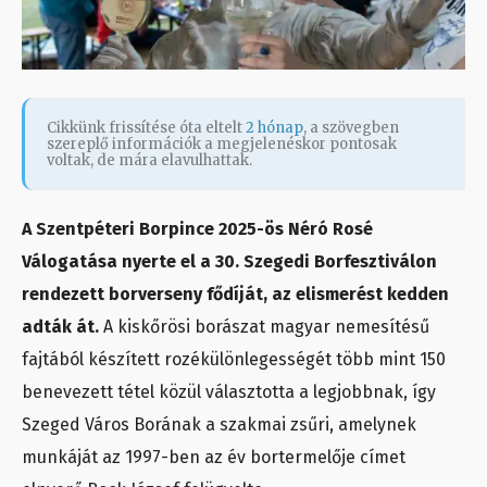
Cikkünk frissítése óta eltelt
2 hónap
, a szövegben
szereplő információk a megjelenéskor pontosak
voltak, de mára elavulhattak.
A Szentpéteri Borpince 2025-ös Néró Rosé
Válogatása nyerte el a 30. Szegedi Borfesztiválon
rendezett borverseny fődíját, az elismerést kedden
adták át.
A kiskőrösi borászat magyar nemesítésű
fajtából készített rozékülönlegességét több mint 150
benevezett tétel közül választotta a legjobbnak, így
Szeged Város Borának a szakmai zsűri, amelynek
munkáját az 1997-ben az év bortermelője címet