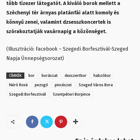
több tízezer látogatót. A kiváló borok mellett a
Széchenyi tér árnyas platánfái alatt komoly és
könnyű zenei, valamint dzsesszkoncertek is
szórakoztatják vasárnapig a közönséget.
(Illusztráció: Facebook – Szegedi Borfesztivál-Szeged
Napja Ünnepségsorozat)
CÍMKÉK
bor
borászat
desszertbor
habzóbor
Néró Rosé
pezsgő
pincészet
Szeged Város Bora
Szegedi Borfesztivál
Szentpéteri Borpince