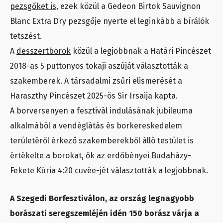
pezsgőket is
, ezek közül a Gedeon Birtok Sauvignon
Blanc Extra Dry pezsgője nyerte el leginkább a bírálók
tetszést.
A
desszertborok
közül a legjobbnak a Határi Pincészet
2018-as 5 puttonyos tokaji aszúját választották a
szakemberek. A társadalmi zsűri elismerését a
Haraszthy Pincészet 2025-ös Sir Irsaija kapta.
A borversenyen a fesztivál indulásának jubileuma
alkalmából a vendéglátás és borkereskedelem
területéről érkező szakemberekből álló testület is
értékelte a borokat, ők az erdőbényei Budaházy-
Fekete Kúria 4:20 cuvée-jét választották a legjobbnak.
A Szegedi Borfesztiválon, az ország legnagyobb
borászati seregszemléjén idén 150 borász várja a