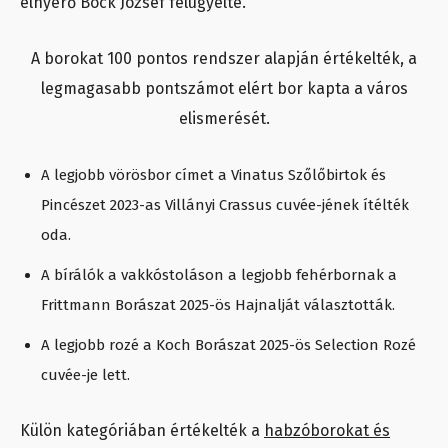
elnyerő Bock József felügyelte.
A borokat 100 pontos rendszer alapján értékelték, a
legmagasabb pontszámot elért bor kapta a város
elismerését.
A legjobb vörösbor címet a Vinatus Szőlőbirtok és
Pincészet 2023-as Villányi Crassus cuvée-jének ítélték
oda.
A bírálók a vakkóstoláson a legjobb fehérbornak a
Frittmann Borászat 2025-ös Hajnalját választották.
A legjobb rozé a Koch Borászat 2025-ös Selection Rozé
cuvée-je lett.
Külön kategóriában értékelték a
habzóborokat és