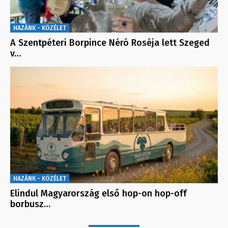
HAZÁNK - KÖZÉLET
A Szentpéteri Borpince Néró Roséja lett Szeged
v…
HAZÁNK - KÖZÉLET
Elindul Magyarország első hop-on hop-off
borbusz…