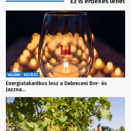
Ez is érdekes lehet
HAZÁNK - KÖZÉLET
Energiatakarékos lesz a Debreceni Bor- és
Jazzna…