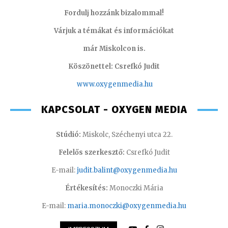
Fordulj hozzánk bizalommal!
Várjuk a témákat és információkat
már Miskolcon is.
Köszönettel: Csrefkó Judit
www.oxyge
nmedia.hu
KAPCSOLAT - OXYGEN MEDIA
Stúdió:
Miskolc, Széchenyi utca 22.
Felelős szerkesztő:
Csrefkó Judit
E-mail:
judit.balint@oxygenmedia.hu
Értékesítés:
Monoczki Mária
E-mail:
maria.monoczki@oxygenmedia.hu