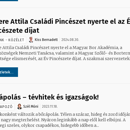
ere Attila Családi Pincészet nyerte el az 
cészete díjat
Kiss Bernadett
2024.08.30.
NK - KÖZÉLET
e Attila Családi Pincészet nyerte el a Magyar Bor Akadémia, a
özségek Nemzeti Tanácsa, valamint a Magyar Szőlő- és Borter
Szövetsége elismerését, az Év Pincészete díjat. A szakmai szervezete
letek...
ápolás – tévhitek és igazságok!
Szél Móni
2023.11.18.
NAPOZÓ
konként változik a bőrápolás. Télen a száraz, hideg és zord időjá
 nagy megterhelést. Nyáron leginkább a nap elől kell elbújni. A
egi szeles, olykor csapadékos, hidegebb időben a...