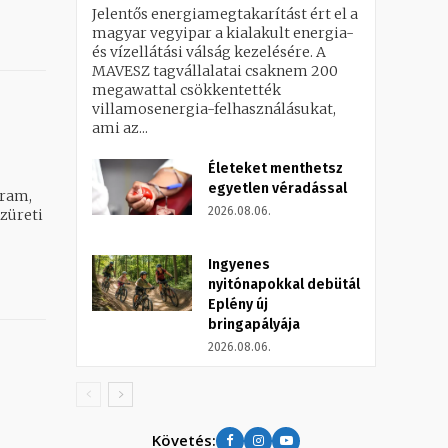
Jelentős energiamegtakarítást ért el a
magyar vegyipar a kialakult energia-
és vízellátási válság kezelésére. A
MAVESZ tagvállalatai csaknem 200
megawattal csökkentették
villamosenergia-felhasználásukat,
ami az...
Életeket menthetsz
egyetlen véradással
gram,
2026.08.06.
Ingyenes
nyitónapokkal debütál
Eplény új
bringapályája
2026.08.06.
Követés: