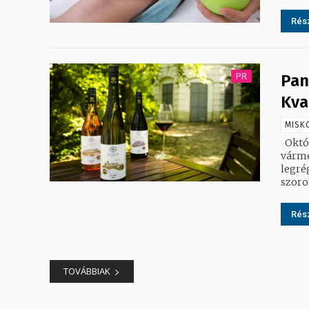
Rész
PR
Pan
Kva
MISK
Október 7-én, szombaton első alkalommal köszönthetjük Miskolcon és a
várme
legrég
szoros
Rész
TOVÁBBIAK