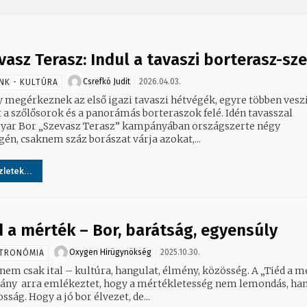
vasz Terasz: Indul a tavaszi borterasz-sz
Csrefkó Judit
2026.04.03.
NK - KULTÚRA
 megérkeznek az első igazi tavaszi hétvégék, egyre többen vesz
a szőlősorok és a panorámás borteraszok felé. Idén tavasszal
yar Bor „Szevasz Terasz” kampányában országszerte négy
gén, csaknem száz borászat várja azokat,...
letek...
d a mérték – Bor, barátság, egyensúly
Oxygen Hirügynökség
2025.10.30.
TRONÓMIA
 nem csak ital – kultúra, hangulat, élmény, közösség. A „Tiéd a m
ny arra emlékeztet, hogy a mértékletesség nem lemondás, h
sság. Hogy a jó bor élvezet, de...