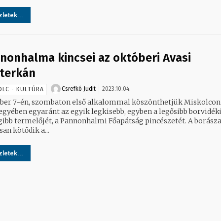
letek...
nonhalma kincsei az októberi Avasi
terkán
Csrefkó Judit
2023.10.04.
OLC - KULTÚRA
gyében egyaránt az egyik legkisebb, egyben a legősibb borvidé
ibb termelőjét, a Pannonhalmi Főapátság pincészetét. A borászat
an kötődik a...
letek...