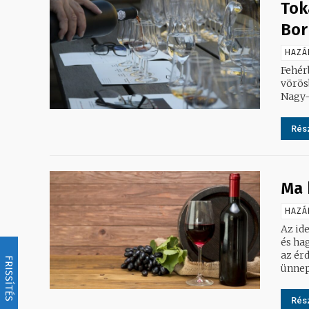
Tok
Bor
HAZÁ
Fehér
vörös
Nagy-
Rész
Ma 
HAZÁ
Az ide
és ha
az ér
FRISSÍTÉS
Rész