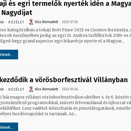
aji és egri termelők nyerték idén a Magy
 Nagydíjat
Kiss Bernadett
2025.01.10.
NK - KÖZÉLET
bor kategóriában a tokaji Bott Pince 2021-es Csontos furmintja, 
borok mezőnyében pedig az egri St. Andrea Szőlőbirtok 2019-es
Eged-hegy grand superior egri bikavérje nyerte el a Magyar...
letek...
kezdődik a vörösborfesztivál Villányban
Kiss Bernadett
2024.10.04.
NK - KÖZÉLET
i háronapos villányi vörösborfesztiválon október 4. és 6. között 
gyományőrző programokkal, szüreti felvonulással és újborral vá
deklődőket. Lesz vadétel-kóstoltatás és pincelátogatások, emelle
ünnepélyes hordócsapolást is tartanak. Az...
letek...