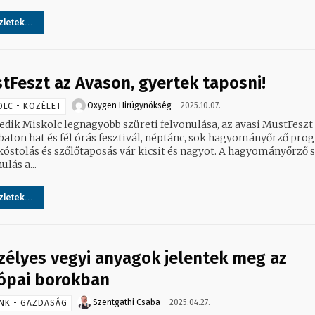
letek...
tFeszt az Avason, gyertek taposni!
Oxygen Hirügynökség
2025.10.07.
OLC - KÖZÉLET
edik Miskolc legnagyobb szüreti felvonulása, az avasi MustFeszt
aton hat és fél órás fesztivál, néptánc, sok hagyományőrző pro
olás és szőlőtaposás vár kicsit és nagyot. A hagyományőrző szüreti
ulás a...
letek...
zélyes vegyi anyagok jelentek meg az
ópai borokban
Szentgathi Csaba
2025.04.27.
NK - GAZDASÁG