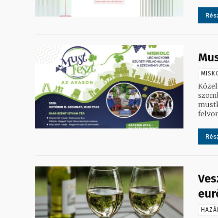
Rész
Mus
MISK
Közel
szomb
mustkóst
felvon
Rész
Ves
eur
HAZÁ