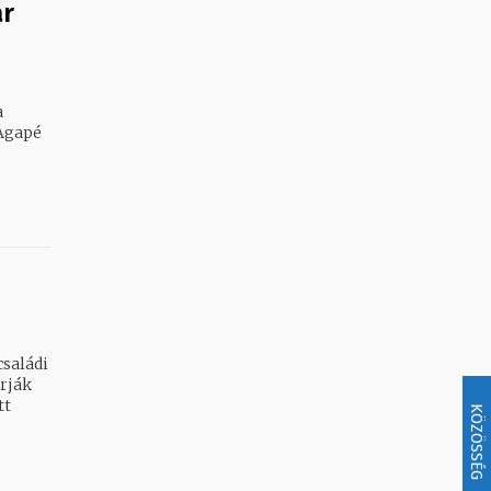
ar
a
 Agapé
családi
rják
tt
KÖZÖSSÉG