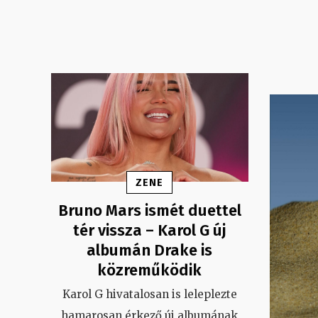
ZENE
Bruno Mars ismét duettel
tér vissza – Karol G új
albumán Drake is
közreműködik
Karol G hivatalosan is leleplezte
hamarosan érkező új albumának