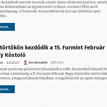
ss kutatások szerint ma már szinte nincs olyan európai bor, amel
nne kimutatható az úgynevezett trifluor-ecetsav (TFA) nevű
yezőanyag. A Pesticide Action Network Europe (PAN Europe)
ése...
letek...
törtökön kezdődik a 15. Furmint Február
y Kóstoló
Kiss Bernadett
2025.02.11.
NK - KÖZÉLET
mint nyolcvan pincészet kétszáznál is több, furmintból készült b
kozhat a közönség a 15. Furmint Február Nagy Kóstolón csütörtö
esten, a Hagyományok Házában. A nagykóstoló az egész hónapon
letek...