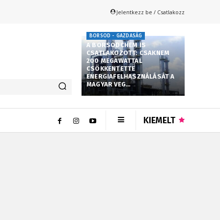
Jelentkezz be / Csatlakozz
BORSOD - GAZDASÁG
A BORSODCHEM IS
CSATLAKOZOTT: CSAKNEM
200 MEGAWATTAL
CSÖKKENTETTE
ENERGIAFELHASZNÁLÁSÁT A
MAGYAR VEG…
KIEMELT