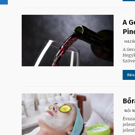
A G
Pin
HAZÁ
A Ger
Hegyk
Rész
Bőr
NŐI 
Évsza
jelent
jelenl