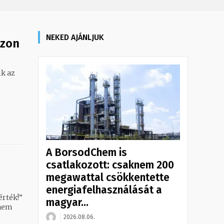
NEKED AJÁNLJUK
ezon
ik az
A BorsodChem is
csatlakozott: csaknem 200
megawattal csökkentette
energiafelhasználását a
érték!”
magyar...
anem
2026.08.06.