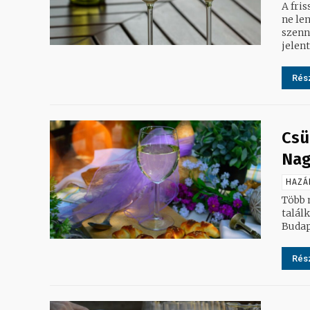
A fri
ne le
szenn
jelent
Rész
Csü
Nag
HAZÁ
Több 
talál
Budap
Rész