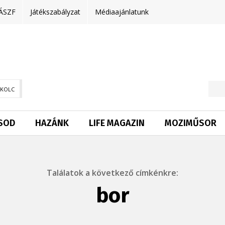
ÁSZF
Játékszabályzat
Médiaajánlatunk
SKOLC
SOD
HAZÁNK
LIFE MAGAZIN
MOZIMŰSOR
Találatok a következő címkénkre:
bor