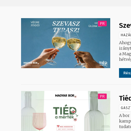
PR
Sze
HAZÁ
Ahogy
irányt 
a Mag
hétvé
Rész
PR
Tié
GASZ
A bor
kampá
tudato