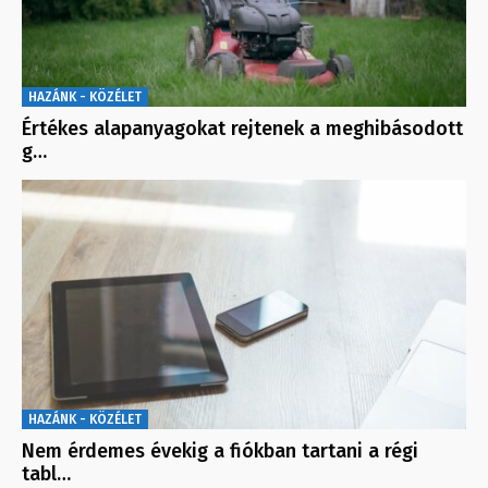
HAZÁNK - KÖZÉLET
Értékes alapanyagokat rejtenek a meghibásodott
g…
HAZÁNK - KÖZÉLET
Nem érdemes évekig a fiókban tartani a régi
tabl…