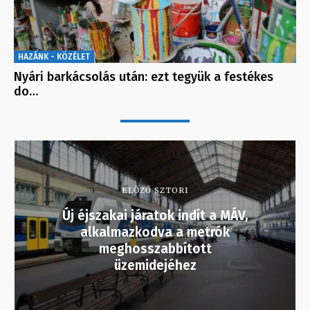
HAZÁNK - KÖZÉLET
Nyári barkácsolás után: ezt tegyük a festékes
do…
ELŐZŐ SZTORI
Új éjszakai járatok indít a MÁV,
alkalmazkodva a metrók
meghosszabbított
üzemidejéhez