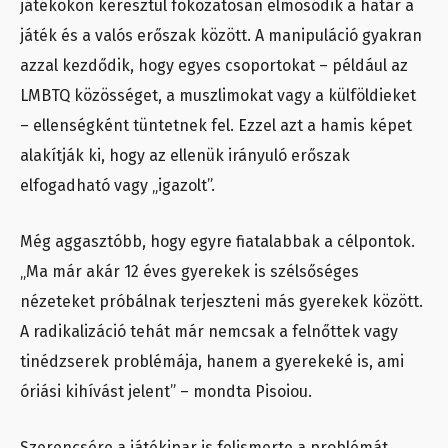
játékokon keresztül fokozatosan elmosódik a határ a
játék és a valós erőszak között. A manipuláció gyakran
azzal kezdődik, hogy egyes csoportokat – például az
LMBTQ közösséget, a muszlimokat vagy a külföldieket
– ellenségként tüntetnek fel. Ezzel azt a hamis képet
alakítják ki, hogy az ellenük irányuló erőszak
elfogadható vagy „igazolt”.
Még aggasztóbb, hogy egyre fiatalabbak a célpontok.
„Ma már akár 12 éves gyerekek is szélsőséges
nézeteket próbálnak terjeszteni más gyerekek között.
A radikalizáció tehát már nemcsak a felnőttek vagy
tinédzserek problémája, hanem a gyerekeké is, ami
óriási kihívást jelent” – mondta Pisoiou.
Szerencsére a játékipar is felismerte a problémát.