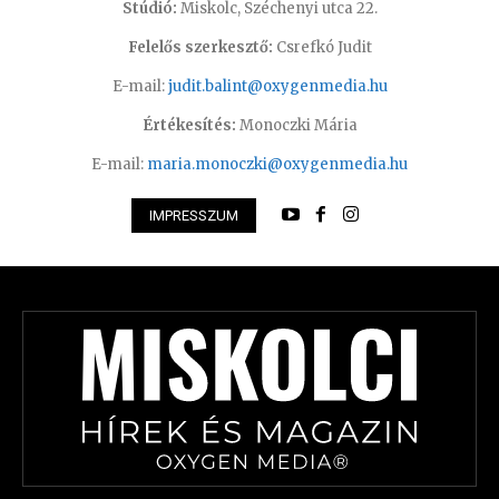
Stúdió:
Miskolc, Széchenyi utca 22.
Felelős szerkesztő:
Csrefkó Judit
E-mail:
judit.balint@oxygenmedia.hu
Értékesítés:
Monoczki Mária
E-mail:
maria.monoczki@oxygenmedia.hu
IMPRESSZUM