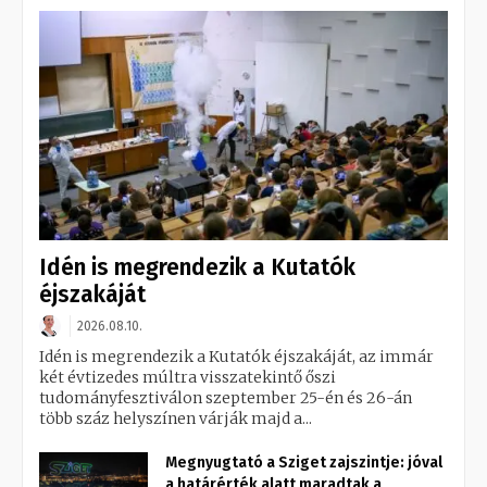
Idén is megrendezik a Kutatók
éjszakáját
2026.08.10.
Idén is megrendezik a Kutatók éjszakáját, az immár
két évtizedes múltra visszatekintő őszi
tudományfesztiválon szeptember 25-én és 26-án
több száz helyszínen várják majd a...
Megnyugtató a Sziget zajszintje: jóval
a határérték alatt maradtak a