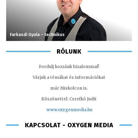
Farkasdi Gyula – technikus
J
RÓLUNK
Fordulj hozzánk bizalommal!
Várjuk a témákat és információkat
már Miskolcon is.
Köszönettel: Csrefkó Judit
www.oxyge
nmedia.hu
KAPCSOLAT - OXYGEN MEDIA