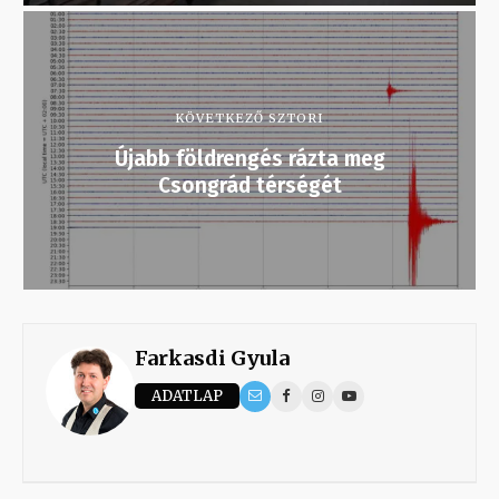
KÖVETKEZŐ SZTORI
Újabb földrengés rázta meg
Csongrád térségét
Farkasdi Gyula
ADATLAP