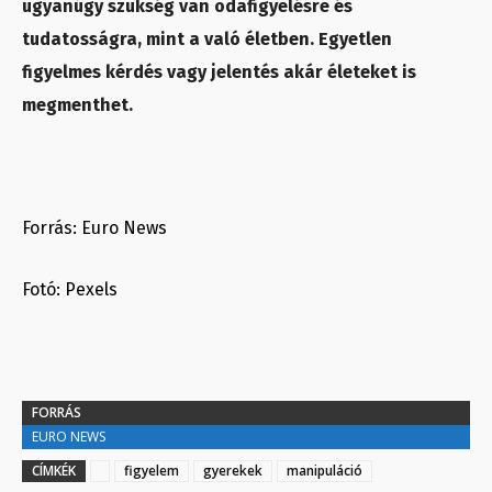
ugyanúgy szükség van odafigyelésre és
tudatosságra, mint a való életben. Egyetlen
figyelmes kérdés vagy jelentés akár életeket is
megmenthet.
Forrás: Euro News
Fotó: Pexels
FORRÁS
EURO NEWS
CÍMKÉK
figyelem
gyerekek
manipuláció