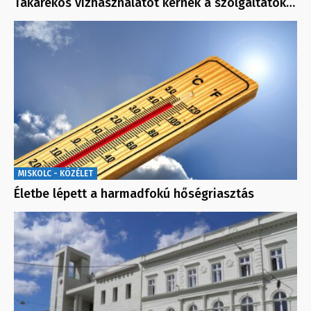
Takarékos vízhasználatot kérnek a szolgáltatók…
MISKOLC - KÖZÉLET
Életbe lépett a harmadfokú hőségriasztás