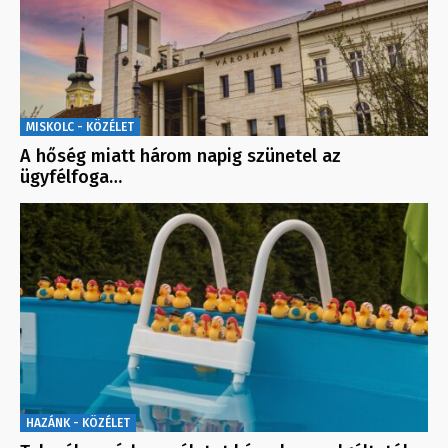
MISKOLC - KÖZÉLET
A hőség miatt három napig szünetel az
ügyfélfoga…
HAZÁNK - KÖZÉLET