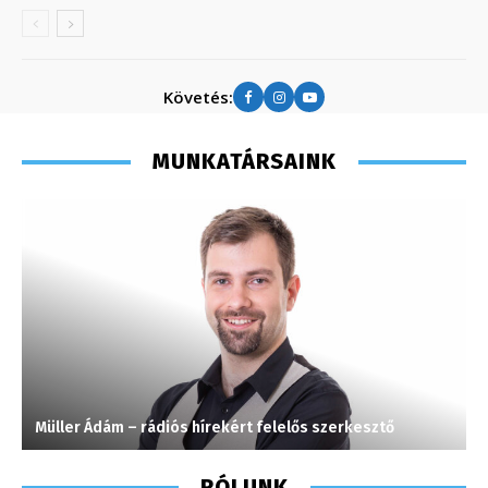
Követés:
MUNKATÁRSAINK
Müller Ádám – rádiós hírekért felelős szerkesztő
H
RÓLUNK