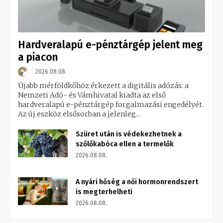
Hardveralapú e-pénztárgép jelent meg
a piacon
2026.08.08.
Újabb mérföldkőhöz érkezett a digitális adózás: a
Nemzeti Adó- és Vámhivatal kiadta az első
hardveralapú e-pénztárgép forgalmazási engedélyét.
Az új eszköz elsősorban a jelenleg...
Szüret után is védekezhetnek a
szőlőkabóca ellen a termelők
2026.08.08.
A nyári hőség a női hormonrendszert
is megterhelheti
2026.08.08.