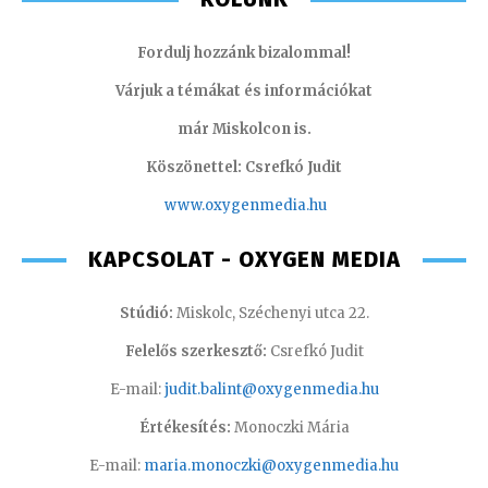
Fordulj hozzánk bizalommal!
Várjuk a témákat és információkat
már Miskolcon is.
Köszönettel: Csrefkó Judit
www.oxyge
nmedia.hu
KAPCSOLAT - OXYGEN MEDIA
Stúdió:
Miskolc, Széchenyi utca 22.
Felelős szerkesztő:
Csrefkó Judit
E-mail:
judit.balint@oxygenmedia.hu
Értékesítés:
Monoczki Mária
E-mail:
maria.monoczki@oxygenmedia.hu