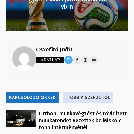
vb-n
Csrefkó Judit
ADATLAP
KAPCSOLÓDÓ CIKKEK
TÖBB A SZERZŐTŐL
Otthoni munkavégzést és rövidített
munkarendet vezettek be Miskolc
több intézményénél