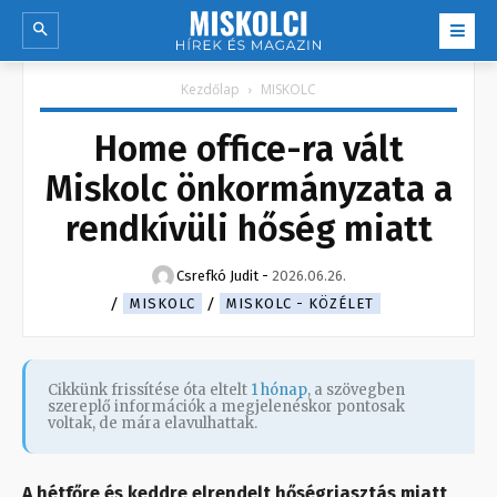
Kezdőlap
MISKOLC
Home office-ra vált
Miskolc önkormányzata a
rendkívüli hőség miatt
Csrefkó Judit
-
2026.06.26.
MISKOLC
MISKOLC - KÖZÉLET
Cikkünk frissítése óta eltelt
1 hónap
, a szövegben
szereplő információk a megjelenéskor pontosak
voltak, de mára elavulhattak.
A hétfőre és keddre elrendelt hőségriasztás miatt