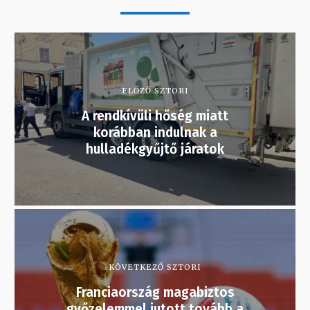
ELŐZŐ SZTORI
A rendkívüli hőség miatt
korábban indulnak a
hulladékgyűjtő járatok
KÖVETKEZŐ SZTORI
Franciaország magabiztos
győzelemmel jutott tovább a