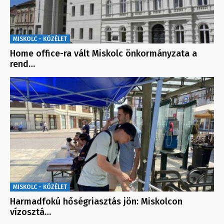
MISKOLC - KÖZÉLET
Home office-ra vált Miskolc önkormányzata a
rend…
MISKOLC - KÖZÉLET
Harmadfokú hőségriasztás jön: Miskolcon
vízosztá…