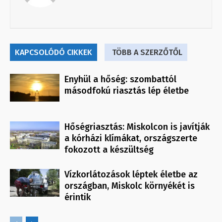
KAPCSOLÓDÓ CIKKEK
TÖBB A SZERZŐTŐL
Enyhül a hőség: szombattól
másodfokú riasztás lép életbe
Hőségriasztás: Miskolcon is javítják
a kórházi klímákat, országszerte
fokozott a készültség
Vízkorlátozások léptek életbe az
országban, Miskolc környékét is
érintik