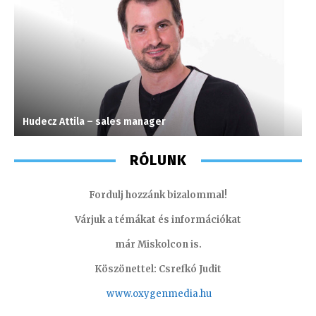
Hudecz Attila – sales manager
S
RÓLUNK
Fordulj hozzánk bizalommal!
Várjuk a témákat és információkat
már Miskolcon is.
Köszönettel: Csrefkó Judit
www.oxyge
nmedia.hu