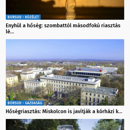
BORSOD - KÖZÉLET
Enyhül a hőség: szombattól másodfokú riasztás
lé…
BORSOD - GAZDASÁG
Hőségriasztás: Miskolcon is javítják a kórházi k…