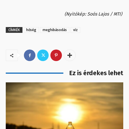
(Nyitókép: Soós Lajos / MTI)
CÍMKÉK
hőség
meghibásodás
víz
Ez is érdekes lehet