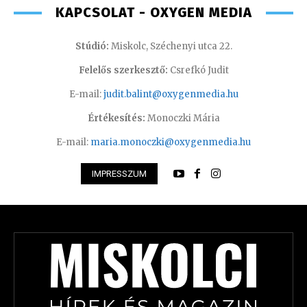
KAPCSOLAT - OXYGEN MEDIA
Stúdió:
Miskolc, Széchenyi utca 22.
Felelős szerkesztő:
Csrefkó Judit
E-mail:
judit.balint@oxygenmedia.hu
Értékesítés:
Monoczki Mária
E-mail:
maria.monoczki@oxygenmedia.hu
IMPRESSZUM