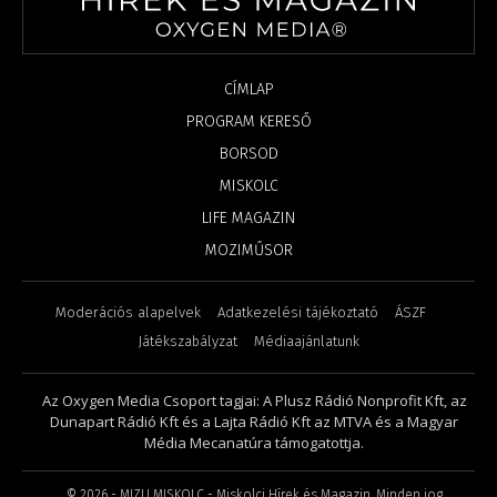
CÍMLAP
PROGRAM KERESŐ
BORSOD
MISKOLC
LIFE MAGAZIN
MOZIMŰSOR
Moderációs alapelvek
Adatkezelési tájékoztató
ÁSZF
Játékszabályzat
Médiaajánlatunk
Az Oxygen Media Csoport tagjai: A Plusz Rádió Nonprofit Kft, az
Dunapart Rádió Kft és a Lajta Rádió Kft az MTVA és a Magyar
Média Mecanatúra támogatottja.
©
2026
- MIZU MISKOLC - Miskolci Hírek és Magazin. Minden jog