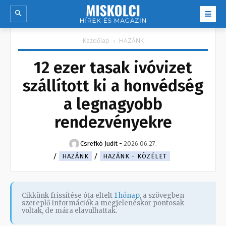
Kezdőlap
HAZÁNK
12 ezer tasak ivóvizet
szállított ki a honvédség
a legnagyobb
rendezvényekre
Csrefkó Judit
-
2026.06.27.
HAZÁNK
HAZÁNK - KÖZÉLET
Cikkünk frissítése óta eltelt
1 hónap
, a szövegben
szereplő információk a megjelenéskor pontosak
voltak, de mára elavulhattak.