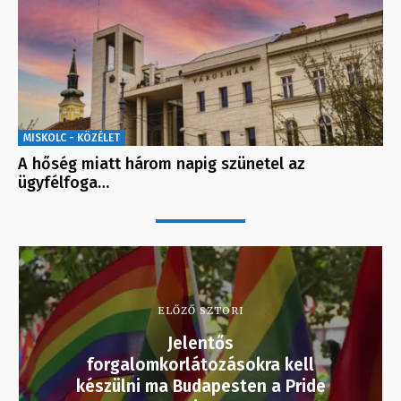
MISKOLC - KÖZÉLET
A hőség miatt három napig szünetel az
ügyfélfoga…
ELŐZŐ SZTORI
Jelentős
forgalomkorlátozásokra kell
készülni ma Budapesten a Pride