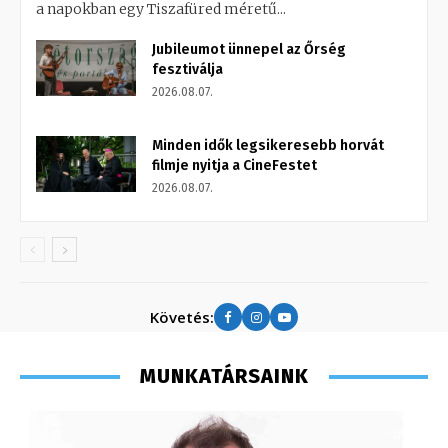
a napokban egy Tiszafüred méretű...
Jubileumot ünnepel az Őrség
fesztiválja
2026.08.07.
Minden idők legsikeresebb horvát
filmje nyitja a CineFestet
2026.08.07.
Követés:
MUNKATÁRSAINK