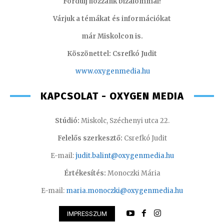
Fordulj hozzánk bizalommal!
Várjuk a témákat és információkat
már Miskolcon is.
Köszönettel: Csrefkó Judit
www.oxyge
nmedia.hu
KAPCSOLAT - OXYGEN MEDIA
Stúdió:
Miskolc, Széchenyi utca 22.
Felelős szerkesztő:
Csrefkó Judit
E-mail:
judit.balint@oxygenmedia.hu
Értékesítés:
Monoczki Mária
E-mail:
maria.monoczki@oxygenmedia.hu
IMPRESSZUM