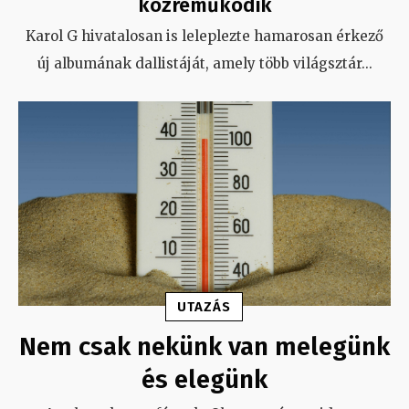
közreműködik
Karol G hivatalosan is leleplezte hamarosan érkező
új albumának dallistáját, amely több világsztár
...
UTAZÁS
Nem csak nekünk van melegünk
és elegünk