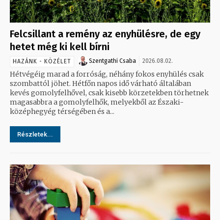
Felcsillant a remény az enyhülésre, de egy
hetet még ki kell bírni
Szentgathi Csaba
2026.08.02.
HAZÁNK - KÖZÉLET
Hétvégéig marad a forróság, néhány fokos enyhülés csak
szombattól jöhet. Hétfőn napos idő várható általában
kevés gomolyfelhővel, csak kisebb körzetekben törhetnek
magasabbra a gomolyfelhők, melyekből az Északi-
középhegyég térségében és a...
Részletek...