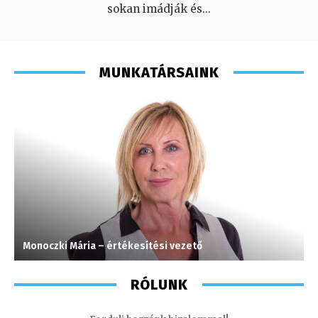
sokan imádják és
...
MUNKATÁRSAINK
Monoczki Mária – értékesítési vezető
M
RÓLUNK