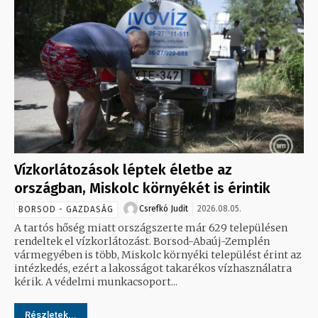
Vízkorlátozások léptek életbe az
országban, Miskolc környékét is érintik
Csrefkó Judit
2026.08.05.
BORSOD - GAZDASÁG
A tartós hőség miatt országszerte már 629 településen
rendeltek el vízkorlátozást. Borsod-Abaúj-Zemplén
vármegyében is több, Miskolc környéki települést érint az
intézkedés, ezért a lakosságot takarékos vízhasználatra
kérik. A védelmi munkacsoport...
Részletek...