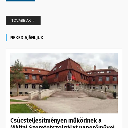
TOVÁBBIAK
NEKED AJÁNLJUK
Csúcsteljesítményen működnek a
Máltai Szeretetszolgálat naperőművei