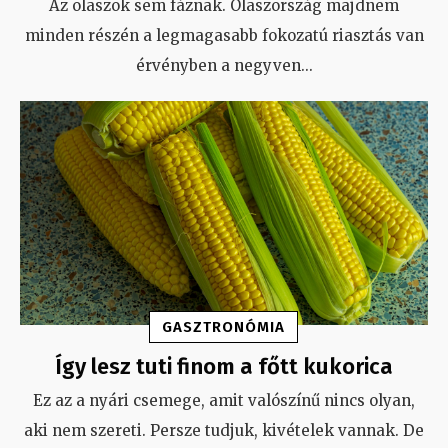
Az olaszok sem fáznak. Olaszország majdnem
minden részén a legmagasabb fokozatú riasztás van
érvényben a negyven
...
GASZTRONÓMIA
Így lesz tuti finom a főtt kukorica
Ez az a nyári csemege, amit valószínű nincs olyan,
aki nem szereti. Persze tudjuk, kivételek vannak. De