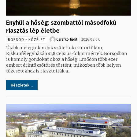
Enyhül a hőség: szombattól másodfokú
riasztás lép életbe
Csrefkó Judit
2026.08.07.
BORSOD - KÖZÉLET
Újabb melegrekordok születtek csütörtökön,
Kiskunfélegyházán 41,8 Celsius-fokot mértek. Borsodban
is komoly gondokat okoz a hőség: Emődön több ezer
embert érintő csőtörés történt, miközben több helyen
tűzesetekhez is riasztották a...
Részletek...