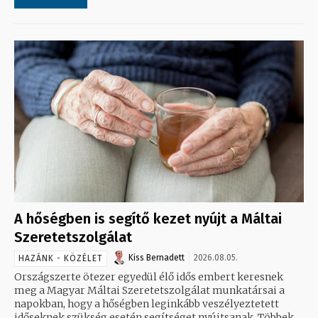
A hőségben is segítő kezet nyújt a Máltai
Szeretetszolgálat
Kiss Bernadett
2026.08.05.
HAZÁNK - KÖZÉLET
Országszerte ötezer egyedül élő idős embert keresnek
meg a Magyar Máltai Szeretetszolgálat munkatársai a
napokban, hogy a hőségben leginkább veszélyeztetett
időseknek szükség esetén segítséget nyújtsanak. Többek