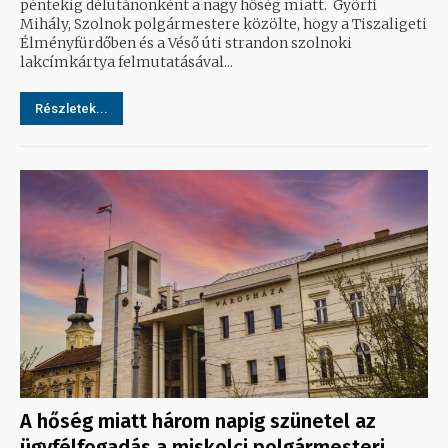
péntekig délutánonként a nagy hőség miatt. Györfi
Mihály, Szolnok polgármestere közölte, hogy a Tiszaligeti
Élményfürdőben és a Véső úti strandon szolnoki
lakcímkártya felmutatásával...
Részletek...
A hőség miatt három napig szünetel az
ügyfélfogadás a miskolci polgármesteri