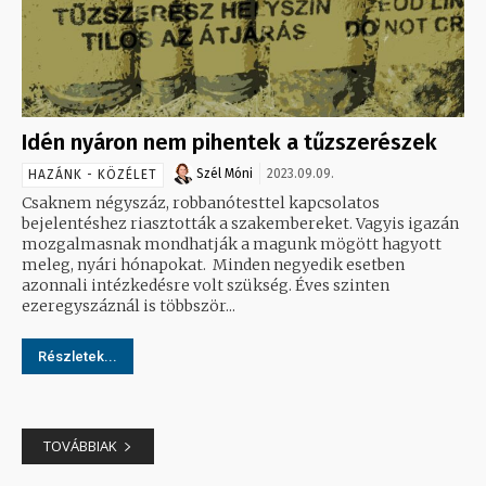
Idén nyáron nem pihentek a tűzszerészek
Szél Móni
2023.09.09.
HAZÁNK - KÖZÉLET
Csaknem négyszáz, robbanótesttel kapcsolatos
bejelentéshez riasztották a szakembereket. Vagyis igazán
mozgalmasnak mondhatják a magunk mögött hagyott
meleg, nyári hónapokat. Minden negyedik esetben
azonnali intézkedésre volt szükség. Éves szinten
ezeregyszáznál is többször...
Részletek...
TOVÁBBIAK