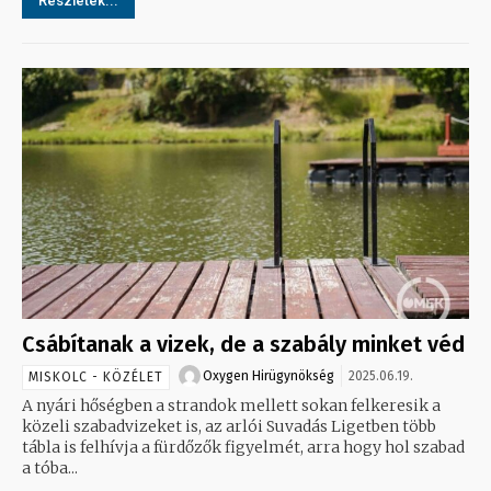
Részletek...
Csábítanak a vizek, de a szabály minket véd
Oxygen Hirügynökség
2025.06.19.
MISKOLC - KÖZÉLET
A nyári hőségben a strandok mellett sokan felkeresik a
közeli szabadvizeket is, az arlói Suvadás Ligetben több
tábla is felhívja a fürdőzők figyelmét, arra hogy hol szabad
a tóba...