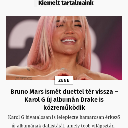
KIEMELT
Kiemelt tartalmaink
ZENE
Bruno Mars ismét duettel tér vissza –
Karol G új albumán Drake is
közreműködik
Karol G hivatalosan is leleplezte hamarosan érkező
új albumának dallistáját, amely több világsztár
...