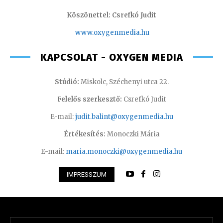
Köszönettel: Csrefkó Judit
www.oxyge
nmedia.hu
KAPCSOLAT - OXYGEN MEDIA
Stúdió:
Miskolc, Széchenyi utca 22.
Felelős szerkesztő:
Csrefkó Judit
E-mail:
judit.balint@oxygenmedia.hu
Értékesítés:
Monoczki Mária
E-mail:
maria.monoczki@oxygenmedia.hu
IMPRESSZUM