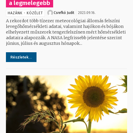
a legmelegebb
Csrefkó Judit
2023.09.16.
HAZÁNK - KÖZÉLET
A rekordot több tízezer meteorológiai állomás felszíni
levegőhőmérsékleti adatai, valamint hajókon és bójákon
elhelyezett műszerek tengerfelszínen mért hőmérsékleti
adataira alapozzák. A NASA legfrissebb jelentése szerint
június, július és augusztus hónapok...
Részletek...