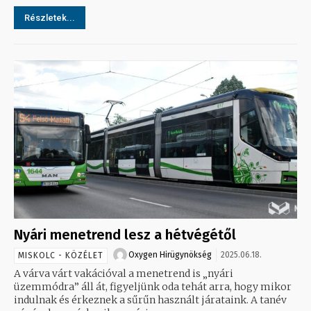
Részletek...
Nyári menetrend lesz a hétvégétől
Oxygen Hirügynökség
2025.06.18.
MISKOLC - KÖZÉLET
A várva várt vakációval a menetrend is „nyári
üzemmódra” áll át, figyeljünk oda tehát arra, hogy mikor
indulnak és érkeznek a sűrűn használt járataink. A tanév