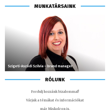
MUNKATÁRSAINK
Szigeti-Aszódi Szilvia – brand manager
F
RÓLUNK
Fordulj hozzánk bizalommal!
Várjuk a témákat és információkat
már Miskolcon is.