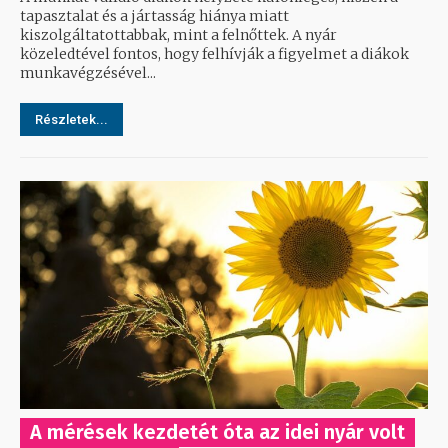
tapasztalat és a jártasság hiánya miatt
kiszolgáltatottabbak, mint a felnőttek. A nyár
közeledtével fontos, hogy felhívják a figyelmet a diákok
munkavégzésével...
Részletek...
A mérések kezdetét óta az idei nyár volt