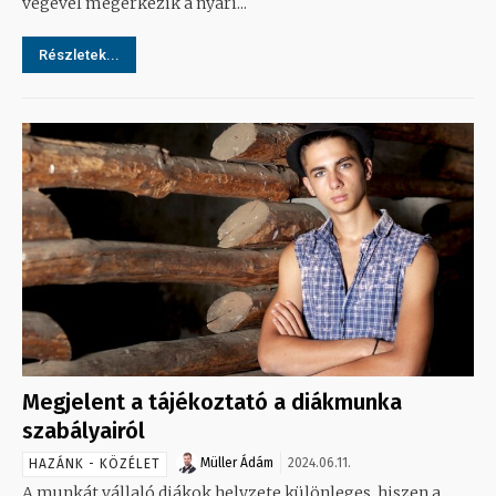
végével megérkezik a nyári...
Részletek...
Megjelent a tájékoztató a diákmunka
szabályairól
Müller Ádám
2024.06.11.
HAZÁNK - KÖZÉLET
A munkát vállaló diákok helyzete különleges, hiszen a