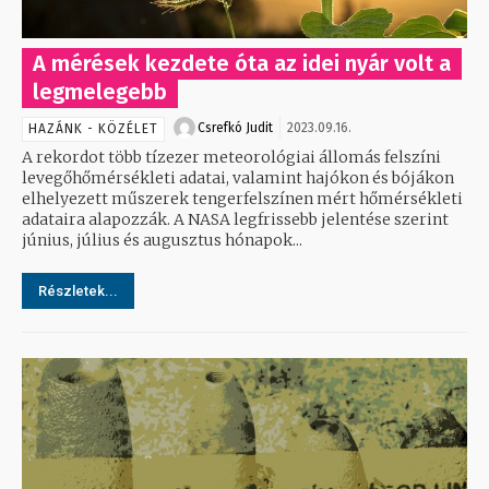
A mérések kezdete óta az idei nyár volt a
legmelegebb
Csrefkó Judit
2023.09.16.
HAZÁNK - KÖZÉLET
A rekordot több tízezer meteorológiai állomás felszíni
levegőhőmérsékleti adatai, valamint hajókon és bójákon
elhelyezett műszerek tengerfelszínen mért hőmérsékleti
adataira alapozzák. A NASA legfrissebb jelentése szerint
június, július és augusztus hónapok...
Részletek...