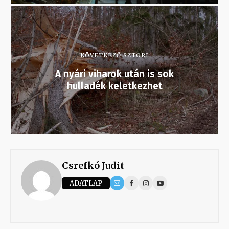
KÖVETKEZŐ SZTORI
A nyári viharok után is sok
hulladék keletkezhet
Csrefkó Judit
ADATLAP