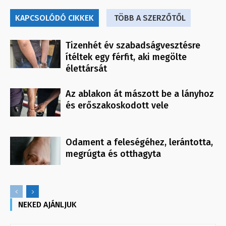
KAPCSOLÓDÓ CIKKEK
TÖBB A SZERZŐTŐL
Tizenhét év szabadságvesztésre
ítéltek egy férfit, aki megölte
élettársát
Az ablakon át mászott be a lányhoz
és erőszakoskodott vele
Odament a feleségéhez, lerántotta,
megrúgta és otthagyta
NEKED AJÁNLJUK