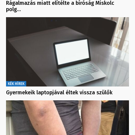
Rágalmazás miatt elítélte a bíróság Miskolc
polg…
KÉK HÍREK
Gyermekeik laptopjával éltek vissza szülők