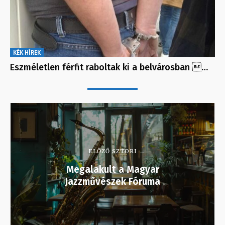
KÉK HÍREK
Eszméletlen férfit raboltak ki a belvárosban …
ELŐZŐ SZTORI
Megalakult a Magyar
Jazzművészek Fóruma