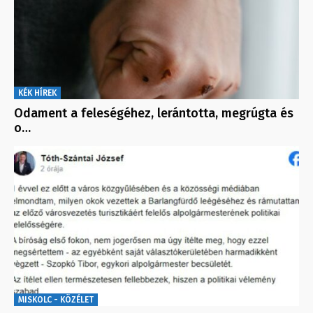
KÉK HÍREK
Odament a feleségéhez, lerántotta, megrúgta és
o…
MISKOLC - KÖZÉLET