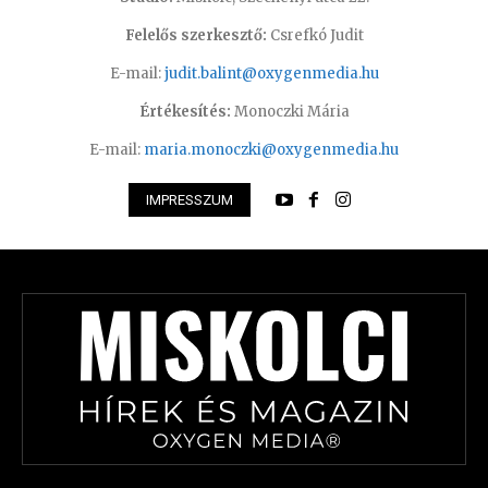
Felelős szerkesztő:
Csrefkó Judit
E-mail:
judit.balint@oxygenmedia.hu
Értékesítés:
Monoczki Mária
E-mail:
maria.monoczki@oxygenmedia.hu
IMPRESSZUM