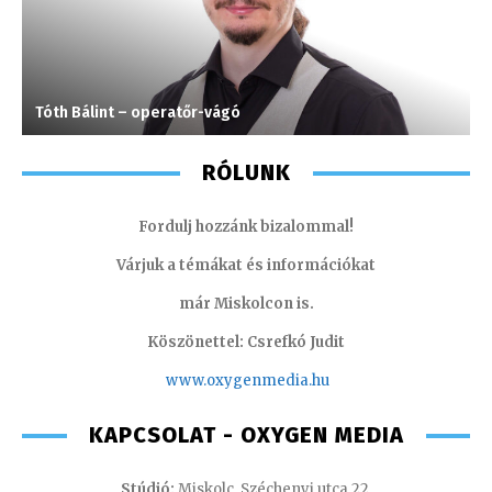
Tóth Bálint – operatőr-vágó
T
RÓLUNK
Fordulj hozzánk bizalommal!
Várjuk a témákat és információkat
már Miskolcon is.
Köszönettel: Csrefkó Judit
www.oxyge
nmedia.hu
KAPCSOLAT - OXYGEN MEDIA
Stúdió:
Miskolc, Széchenyi utca 22.