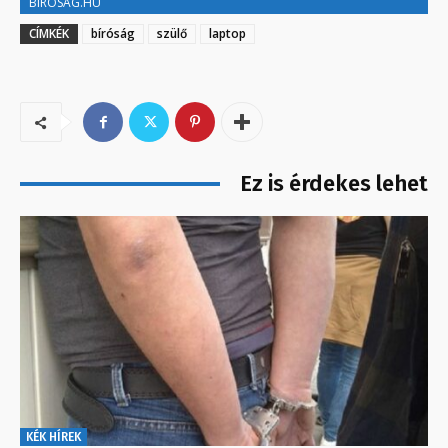
BIROSAG.HU
CÍMKÉK
bíróság
szülő
laptop
Ez is érdekes lehet
KÉK HÍREK