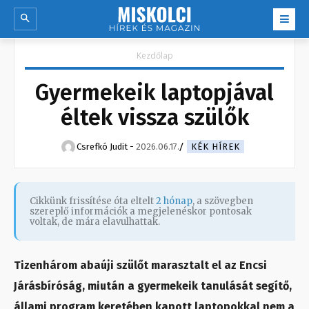
Kezdőlap
Gyermekeik laptopjával
éltek vissza szülők
Csrefkó Judit
-
2026.06.17.
KÉK HÍREK
Cikkünk frissítése óta eltelt
2 hónap
, a szövegben
szereplő információk a megjelenéskor pontosak
voltak, de mára elavulhattak.
Tizenhárom abaúji szülőt marasztalt el az Encsi
Járásbíróság, miután a gyermekeik tanulását segítő,
állami program keretében kapott laptopokkal nem a