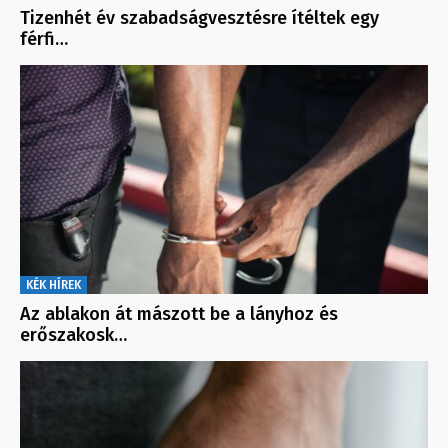
Tizenhét év szabadságvesztésre ítéltek egy
férfi…
KÉK HÍREK
Az ablakon át mászott be a lányhoz és
erőszakosk…