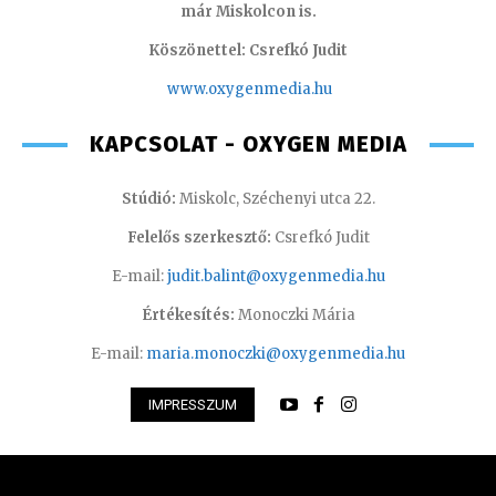
már Miskolcon is.
Köszönettel: Csrefkó Judit
www.oxyge
nmedia.hu
KAPCSOLAT - OXYGEN MEDIA
Stúdió:
Miskolc, Széchenyi utca 22.
Felelős szerkesztő:
Csrefkó Judit
E-mail:
judit.balint@oxygenmedia.hu
Értékesítés:
Monoczki Mária
E-mail:
maria.monoczki@oxygenmedia.hu
IMPRESSZUM