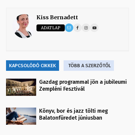
Kiss Bernadett
ADATLAP
KAPCSOLÓDÓ CIKKEK
TÖBB A SZERZŐTŐL
Gazdag programmal jön a jubileumi
Zempléni Fesztivál
Könyv, bor és jazz tölti meg
Balatonfüredet júniusban