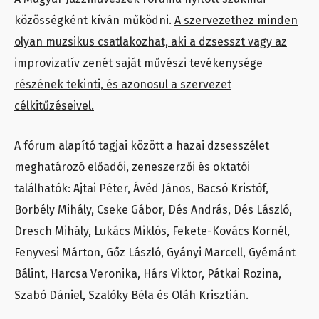
közösségként kíván működni.
A szervezethez minden
olyan muzsikus csatlakozhat, aki a dzsesszt vagy az
improvizatív zenét saját művészi tevékenysége
részének tekinti, és azonosul a szervezet
célkitűzéseivel.
A fórum alapító tagjai között a hazai dzsesszélet
meghatározó előadói, zeneszerzői és oktatói
találhatók: Ajtai Péter, Ávéd János, Bacsó Kristóf,
Borbély Mihály, Cseke Gábor, Dés András, Dés László,
Dresch Mihály, Lukács Miklós, Fekete-Kovács Kornél,
Fenyvesi Márton, Gőz László, Gyányi Marcell, Gyémánt
Bálint, Harcsa Veronika, Hárs Viktor, Pátkai Rozina,
Szabó Dániel, Szalóky Béla és Oláh Krisztián.