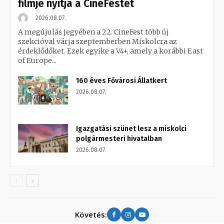
filmje nyitja a CineFestet
2026.08.07.
A megújulás jegyében a 22. CineFest több új
szekcióval várja szeptemberben Miskolcra az
érdeklődőket. Ezek egyike a V4+, amely a korábbi East
of Europe...
160 éves Fővárosi Állatkert
2026.08.07.
Igazgatási szünet lesz a miskolci
polgármesteri hivatalban
2026.08.07.
Követés: