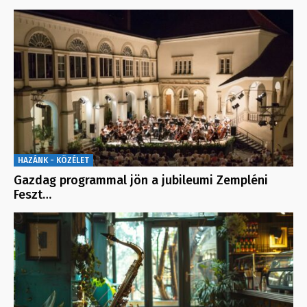
HAZÁNK - KÖZÉLET
Gazdag programmal jön a jubileumi Zempléni
Feszt…