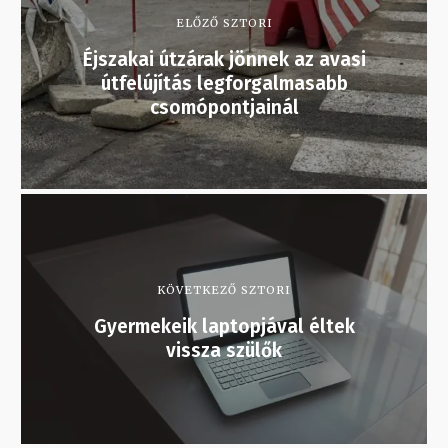
ELŐZŐ SZTORI
Éjszakai útzárak jönnek az avasi
útfelújítás legforgalmasabb
csomópontjainál
KÖVETKEZŐ SZTORI
Gyermekeik laptopjával éltek
vissza szülők