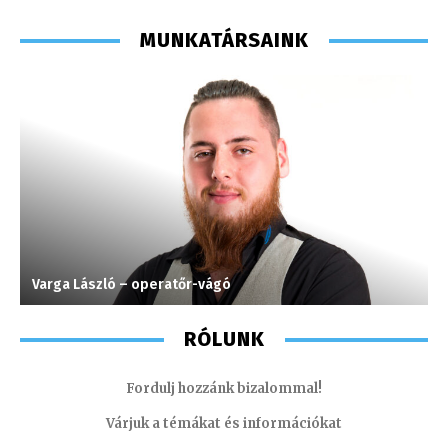
MUNKATÁRSAINK
Varga László – operatőr-vágó
M
RÓLUNK
Fordulj hozzánk bizalommal!
Várjuk a témákat és információkat