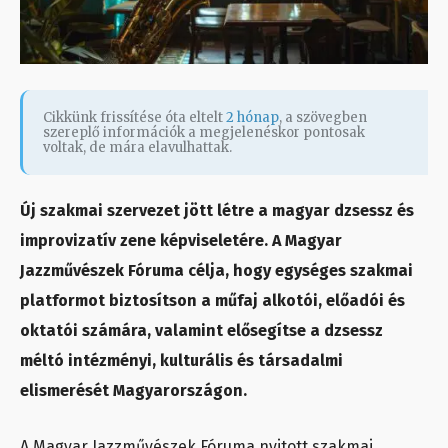
Cikkünk frissítése óta eltelt
2 hónap
, a szövegben
szereplő információk a megjelenéskor pontosak
voltak, de mára elavulhattak.
Új szakmai szervezet jött létre a magyar dzsessz és
improvizatív zene képviseletére. A Magyar
Jazzművészek Fóruma célja, hogy egységes szakmai
platformot biztosítson a műfaj alkotói, előadói és
oktatói számára, valamint elősegítse a dzsessz
méltó intézményi, kulturális és társadalmi
elismerését Magyarországon.
A Magyar Jazzművészek Fóruma nyitott szakmai