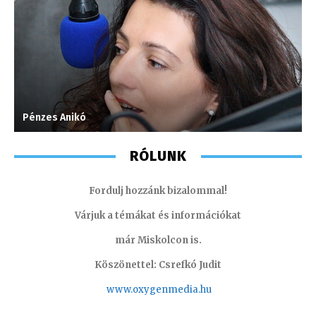
Pénzes Anikó
M
RÓLUNK
Fordulj hozzánk bizalommal!
Várjuk a témákat és információkat
már Miskolcon is.
Köszönettel: Csrefkó Judit
www.oxyge
nmedia.hu