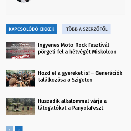
KAPCSOLÓDÓ CIKKEK
TÖBB A SZERZŐTŐL
Ingyenes Moto-Rock Fesztivál
pörgeti fel a hétvégét Miskolcon
Hozd el a gyereket is! – Generációk
találkozása a Szigeten
Huszadik alkalommal várja a
látogatókat a PanyolaFeszt