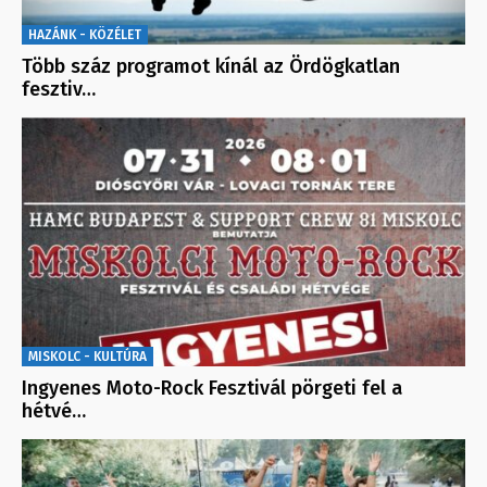
HAZÁNK - KÖZÉLET
Több száz programot kínál az Ördögkatlan
fesztiv…
MISKOLC - KULTÚRA
Ingyenes Moto-Rock Fesztivál pörgeti fel a
hétvé…