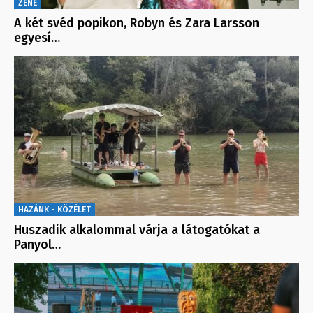
ZENE
A két svéd popikon, Robyn és Zara Larsson
egyesí…
HAZÁNK - KÖZÉLET
Huszadik alkalommal várja a látogatókat a
Panyol…