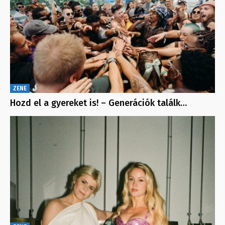
ZENE
Hozd el a gyereket is! – Generációk találk…