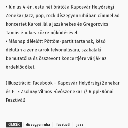
• Június 4-én, este hét órától a Kaposvár Helyőrségi
Zenekar Jazz, pop, rock díszegyenruhában címmel ad
koncertet Karosi Júlia jazzénekes és Gregorovics
Tamás énekes közreműködésével.
• Másnap délelőtt Pöttöm-partit tartanak, késő
délután a zenekarok felvonulására, szakalaki
bemutatóira és összevont koncertjére várják az
érdeklődőket.
(Illusztráció: Facebook – Kaposvár Helyőrségi Zenekar
és PTE Zsolnay Vilmos Fúvószenekar // Rippl-Rónai
Fesztivál)
CÍMKÉK
díszegyenruha
fesztivál
jazz