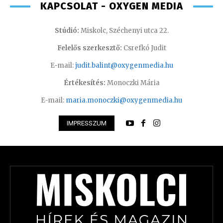
KAPCSOLAT - OXYGEN MEDIA
Stúdió:
Miskolc, Széchenyi utca 22.
Felelős szerkesztő:
Csrefkó Judit
E-mail:
judit.balint@oxygenmedia.hu
Értékesítés:
Monoczki Mária
E-mail:
maria.monoczki@oxygenmedia.hu
IMPRESSZUM