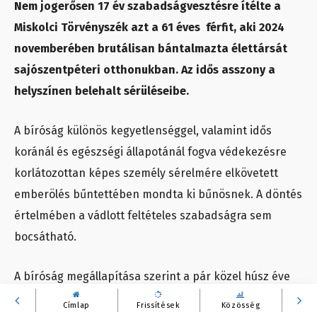
N
em jogerősen 17 év szabadságvesztésre ítélte a
Miskolci Törvényszék azt a 61 éves férfit, aki 2024
novemberében brutálisan bántalmazta élettársát
sajószentpéteri otthonukban. Az idős asszony a
helyszínen belehalt sérüléseibe.
A bíróság különös kegyetlenséggel, valamint idős
koránál és egészségi állapotánál fogva védekezésre
korlátozottan képes személy sérelmére elkövetett
emberölés bűntettében mondta ki bűnösnek. A döntés
értelmében a vádlott feltételes szabadságra sem
bocsátható.
A bíróság megállapítása szerint a pár közel húsz éve
élt együtt, kapcsolatukat rendszeres konfliktusok és
Címlap
Frissítések
Közösség