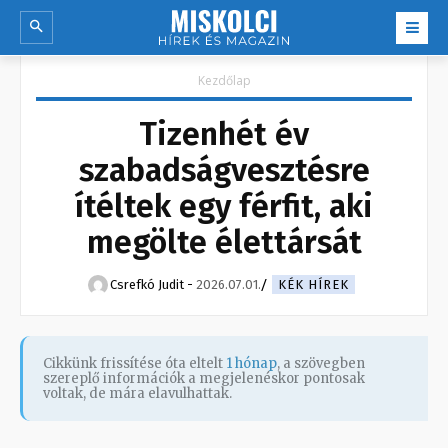
Kezdőlap
Tizenhét év
szabadságvesztésre
ítéltek egy férfit, aki
megölte élettársát
Csrefkó Judit
-
2026.07.01.
KÉK HÍREK
Cikkünk frissítése óta eltelt
1 hónap
, a szövegben
szereplő információk a megjelenéskor pontosak
voltak, de mára elavulhattak.