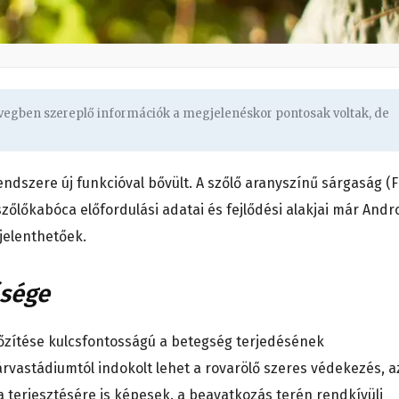
övegben szereplő információk a megjelenéskor pontosak voltak, de
ndszere új funkcióval bővült. A szőlő aranyszínű sárgaság (F
szőlőkabóca előfordulási adatai és fejlődési alakjai már Andr
ejelenthetőek.
ősége
dőzítése kulcsfontosságú a betegség terjedésének
vastádiumtól indokolt lehet a rovarölő szeres védekezés, a
ma terjesztésére is képesek. a beavatkozás terén rendkívüli