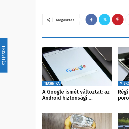
Megosztás
FRISSÍTÉS
TECHNIKA
MISK
A Google ismét változtat: az
Régi
Android biztonsági …
poro