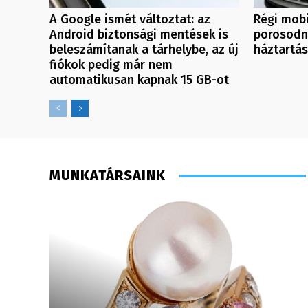
A Google ismét változtat: az
Régi mobi
Android biztonsági mentések is
porosodn
beleszámítanak a tárhelybe, az új
háztartá
fiókok pedig már nem
automatikusan kapnak 15 GB-ot
MUNKATÁRSAINK