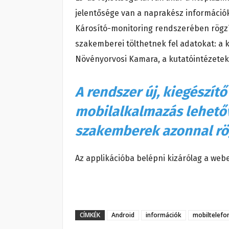
jelentősége van a naprakész információ
Károsító-monitoring rendszerében rögzít
szakemberei tölthetnek fel adatokat: a
Növényorvosi Kamara, a kutatóintézete
A rendszer új, kiegészít
mobilalkalmazás lehetőv
szakemberek azonnal rög
Az applikációba belépni kizárólag a webe
CÍMKÉK
Android
információk
mobiltelefo