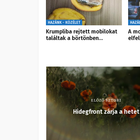
HAZÁNK - KÖZÉLET
HAZÁ
Krumpliba rejtett mobilokat
A mo
találtak a börtönben…
elfe
ELŐZŐ SZTORI
Hidegfront zárja a hetet