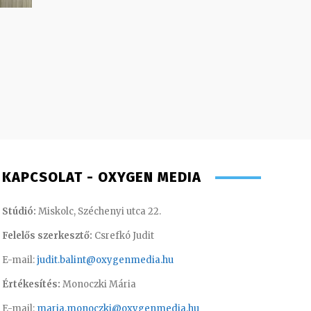
KAPCSOLAT - OXYGEN MEDIA
Stúdió:
Miskolc, Széchenyi utca 22.
Felelős szerkesztő:
Csrefkó Judit
E-mail:
judit.balint@oxygenmedia.hu
Értékesítés:
Monoczki Mária
E-mail:
maria.monoczki@oxygenmedia.hu