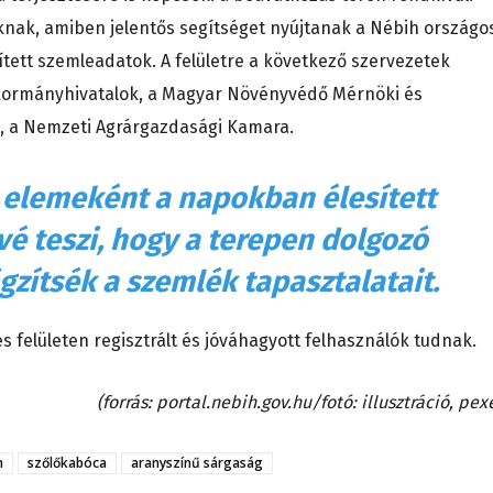
knak, amiben jelentős segítséget nyújtanak a Nébih országo
ett szemleadatok. A felületre a következő szervezetek
 kormányhivatalok, a Magyar Növényvédő Mérnöki és
k, a Nemzeti Agrárgazdasági Kamara.
ő elemeként a napokban élesített
é teszi, hogy a terepen dolgozó
zítsék a szemlék tapasztalatait.
s felületen regisztrált és jóváhagyott felhasználók tudnak.
(forrás: portal.nebih.gov.hu/fotó: illusztráció, pex
n
szőlőkabóca
aranyszínű sárgaság