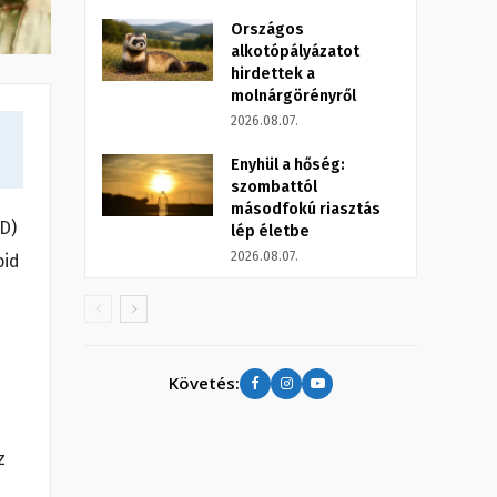
Országos
alkotópályázatot
hirdettek a
molnárgörényről
2026.08.07.
Enyhül a hőség:
szombattól
másodfokú riasztás
D)
lép életbe
2026.08.07.
oid
Követés:
z