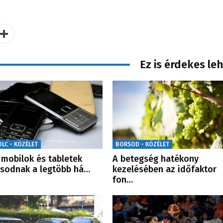
Ez is érdekes le
OLC - KÖZÉLET
BORSOD - KÖZÉLET
 mobilok és tabletek
A betegség hatékony
sodnak a legtöbb há…
kezelésében az időfaktor
fon…