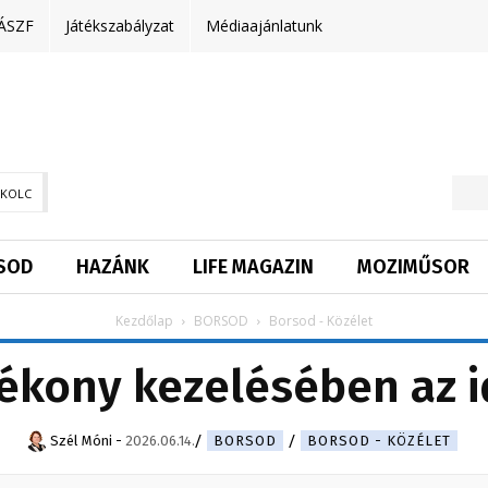
ÁSZF
Játékszabályzat
Médiaajánlatunk
SKOLC
SOD
HAZÁNK
LIFE MAGAZIN
MOZIMŰSOR
Kezdőlap
BORSOD
Borsod - Közélet
ékony kezelésében az i
Szél Móni
-
2026.06.14.
BORSOD
BORSOD - KÖZÉLET