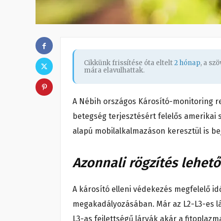
Cikkünk frissítése óta eltelt
2 hónap
, a sz
mára elavulhattak.
A Nébih országos Károsító-monitoring re
betegség terjesztésért felelős amerikai 
alapú mobilalkalmazáson keresztül is b
Azonnali rögzítés lehet
A károsító elleni védekezés megfelelő i
megakadályozásában. Már az L2-L3-es lár
L3-as fejlettségű lárvák akár a fitoplaz