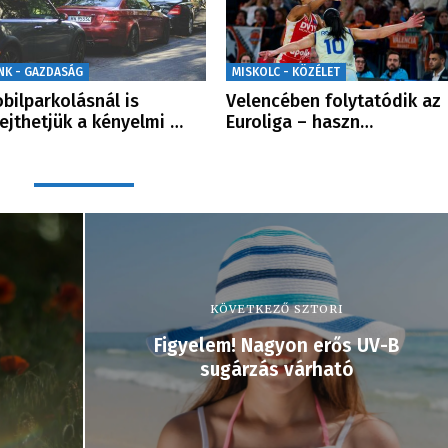
NK - GAZDASÁG
MISKOLC - KÖZÉLET
bilparkolásnál is
Velencében folytatódik az
lejthetjük a kényelmi …
Euroliga – haszn…
KÖVETKEZŐ SZTORI
Figyelem! Nagyon erős UV-B
sugárzás várható