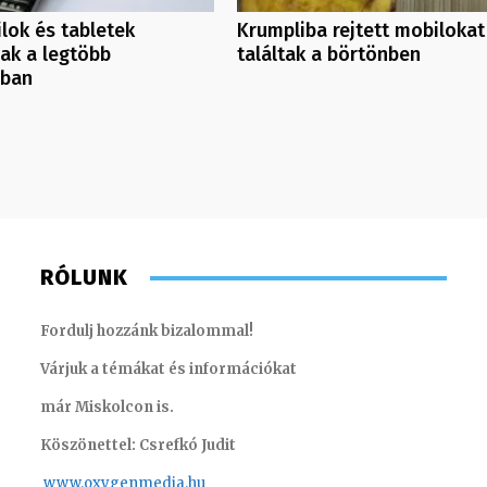
lok és tabletek
Krumpliba rejtett mobilokat
ak a legtöbb
találtak a börtönben
sban
RÓLUNK
Fordulj hozzánk bizalommal!
Várjuk a témákat és információkat
már Miskolcon is.
Köszönettel: Csrefkó Judit
www.oxyge
nmedia.hu