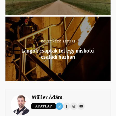
KÖVETKEZŐ SZTORI
Lángok csaptak fel egy miskolci
családi házban
Müller Ádám
ADATLAP