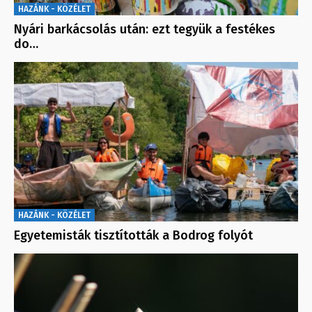
HAZÁNK - KÖZÉLET
Nyári barkácsolás után: ezt tegyük a festékes
do…
HAZÁNK - KÖZÉLET
Egyetemisták tisztították a Bodrog folyót