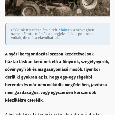
Cikkünk frissítése óta eltelt
2 hónap
, a szövegben
szereplő információk a megjelenéskor pontosak
voltak, de mára elavulhattak.
A nyári kertgondozási szezon kezdetével sok
háztartásban kerülnek elő a fűnyírók, szegélynyírók,
sövénynyírók és magasnyomású mosók. Ilyenkor
derül ki gyakran az is, hogy egy-egy régebbi
berendezés már nem működik megfelelően, javítása
nem gazdaságos, vagy egyszerűen korszerűbb
készülékre cserélik.
A hulladékgazdálkodási szakemberek szerint a kert