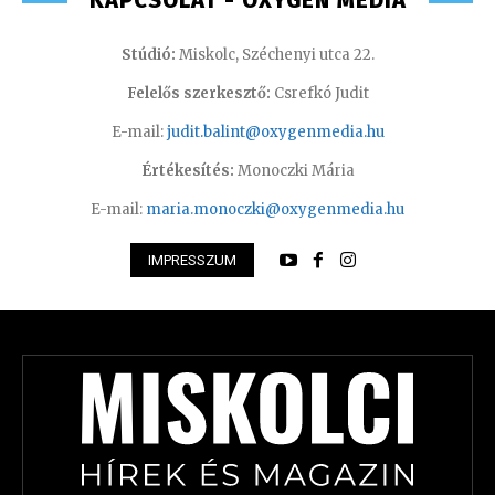
KAPCSOLAT - OXYGEN MEDIA
Stúdió:
Miskolc, Széchenyi utca 22.
Felelős szerkesztő:
Csrefkó Judit
E-mail:
judit.balint@oxygenmedia.hu
Értékesítés:
Monoczki Mária
E-mail:
maria.monoczki@oxygenmedia.hu
IMPRESSZUM