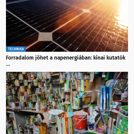
TECHNIKA
Forradalom jöhet a napenergiában: kínai kutatók
…