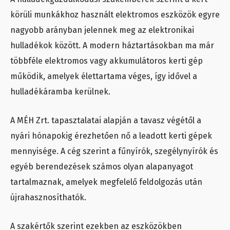
körüli munkákhoz használt elektromos eszközök egyre
nagyobb arányban jelennek meg az elektronikai
hulladékok között. A modern háztartásokban ma már
többféle elektromos vagy akkumulátoros kerti gép
működik, amelyek élettartama véges, így idővel a
hulladékáramba kerülnek.
A MÉH Zrt. tapasztalatai alapján a tavasz végétől a
nyári hónapokig érezhetően nő a leadott kerti gépek
mennyisége. A cég szerint a fűnyírók, szegélynyírók és
egyéb berendezések számos olyan alapanyagot
tartalmaznak, amelyek megfelelő feldolgozás után
újrahasznosíthatók.
A szakértők szerint ezekben az eszközökben