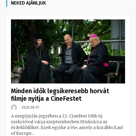
NEKED AJÁNLJUK
Minden idők legsikeresebb horvát
filmje nyitja a CineFestet
2026.08.07.
A megújulás jegyében a 22. CineFest több új
szekcióval várja szeptemberben Miskolcra az
érdeklődőket. Ezek egyike a V4+, amely a korábbi East
of Europe...