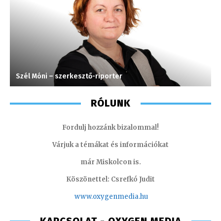
Szél Móni – szerkesztő-riporter
J
RÓLUNK
Fordulj hozzánk bizalommal!
Várjuk a témákat és információkat
már Miskolcon is.
Köszönettel: Csrefkó Judit
www.oxyge
nmedia.hu