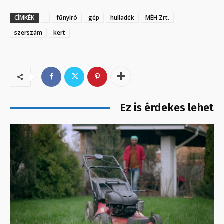
CÍMKÉK
fűnyíró
gép
hulladék
MÉH Zrt.
szerszám
kert
Ez is érdekes lehet