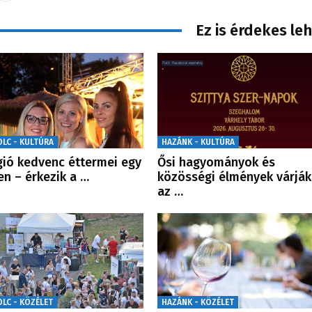
Ez is érdekes le
OLC - KULTÚRA
HAZÁNK - KULTÚRA
gió kedvenc éttermei egy
Ősi hagyományok és
en – érkezik a …
közösségi élmények várják
az …
OLC - KÖZÉLET
HAZÁNK - KÖZÉLET