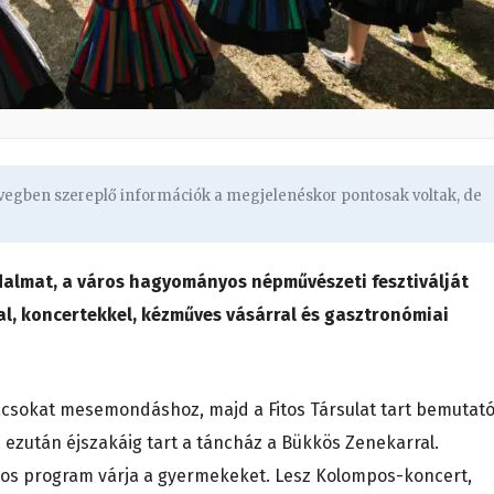
övegben szereplő információk a megjelenéskor pontosak voltak, de
dalmat, a város hagyományos népművészeti fesztiválját
l, koncertekkel, kézműves vásárral és gasztronómiai
csokat mesemondáshoz, majd a Fitos Társulat tart bemutató
 ezután éjszakáig tart a táncház a Bükkös Zenekarral.
ámos program várja a gyermekeket. Lesz Kolompos-koncert,