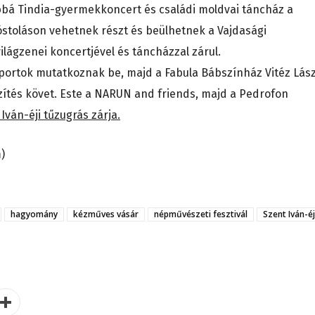
ábbá Tindia-gyermekkoncert és családi moldvai táncház a
óstoláson vehetnek részt és beülhetnek a Vajdasági
lágzenei koncertjével és táncházzal zárul.
oportok mutatkoznak be, majd a Fabula Bábszínház Vitéz Lász
zítés követ. Este a NARUN and friends, majd a Pedrofon
 Iván-éji tűzugrás zárja.
m)
hagyomány
kézműves vásár
népművészeti fesztivál
Szent Iván-éj