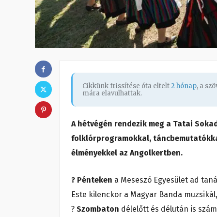
Cikkünk frissítése óta eltelt
2 hónap
, a sz
mára elavulhattak.
A hétvégén rendezik meg a Tatai Soka
folklórprogramokkal, táncbemutatókka
élményekkel az Angolkertben.
?
Pénteken
a Meseszó Egyesület ad taná
Este kilenckor a Magyar Banda muzsikál,
?
Szombaton
délelőtt és délután is sz