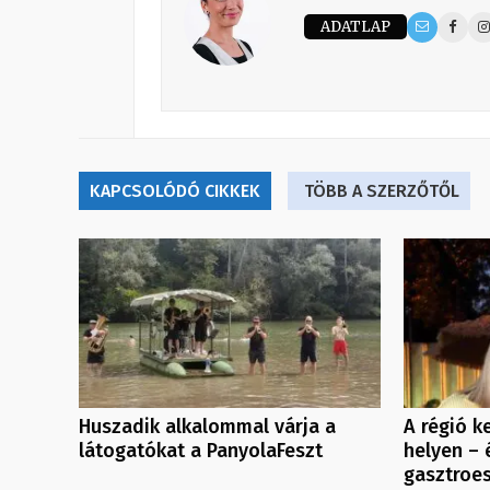
ADATLAP
KAPCSOLÓDÓ CIKKEK
TÖBB A SZERZŐTŐL
Huszadik alkalommal várja a
A régió k
látogatókat a PanyolaFeszt
helyen – 
gasztroe