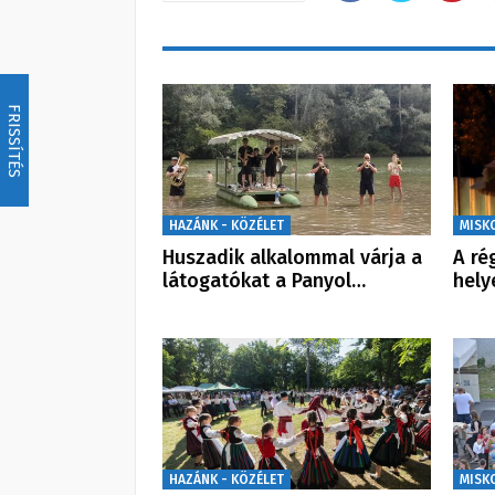
FRISSÍTÉS
HAZÁNK - KÖZÉLET
MISK
Huszadik alkalommal várja a
A ré
látogatókat a Panyol…
hely
HAZÁNK - KÖZÉLET
MISK