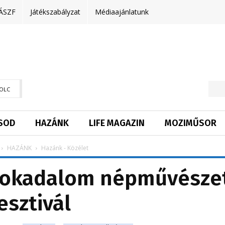
ÁSZF
Játékszabályzat
Médiaajánlatunk
OLC
SOD
HAZÁNK
LIFE MAGAZIN
MOZIMŰSOR
HAZÁNK
Hazánk - Közélet
 Sokadalom népművésze
esztivál