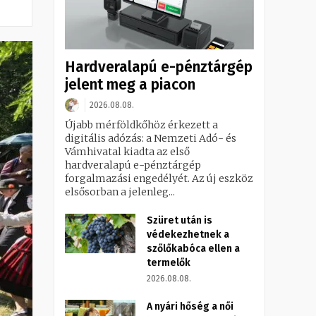
Hardveralapú e-pénztárgép
jelent meg a piacon
2026.08.08.
Újabb mérföldkőhöz érkezett a
digitális adózás: a Nemzeti Adó- és
Vámhivatal kiadta az első
hardveralapú e-pénztárgép
forgalmazási engedélyét. Az új eszköz
elsősorban a jelenleg...
Szüret után is
védekezhetnek a
szőlőkabóca ellen a
termelők
2026.08.08.
A nyári hőség a női