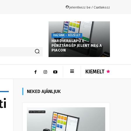
Jelentkezz be / Csatlakozz
HAZÁNK - KÖZÉLET
HARDVERALAPÚ E-
PÉNZTÁRGÉP JELENT MEG A
PIACON
KIEMELT
NEKED AJÁNLJUK
ti