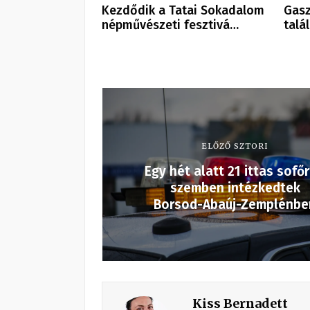
Kezdődik a Tatai Sokadalom
Gasz
népművészeti fesztivá…
talá
ELŐZŐ SZTORI
Egy hét alatt 21 ittas sofőr
szemben intézkedtek
Borsod-Abaúj-Zemplénbe
Kiss Bernadett