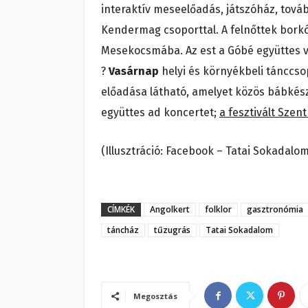
interaktív meseelőadás, játszóház, tov
Kendermag csoporttal. A felnőttek bork
Mesekocsmába. Az est a Góbé együttes vi
?
Vasárnap
helyi és környékbeli tánccs
előadása látható, amelyet közös bábkés
együttes ad koncertet;
a fesztivált Szent
(Illusztráció: Facebook – Tatai Sokadalo
CÍMKÉK
Angolkert
folklor
gasztronómia
táncház
tűzugrás
Tatai Sokadalom
Megosztás