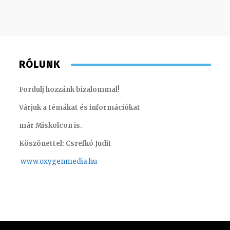
RÓLUNK
Fordulj hozzánk bizalommal!
Várjuk a témákat és információkat
már Miskolcon is.
Köszönettel: Csrefkó Judit
www.oxyge
nmedia.hu
Kis Gábor – műsorvezető, riporter
Imre Re