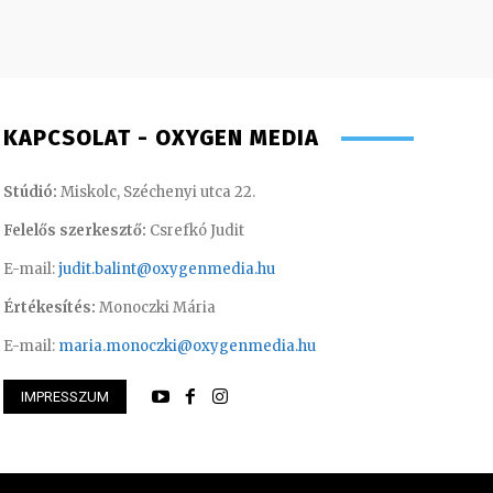
KAPCSOLAT - OXYGEN MEDIA
Stúdió:
Miskolc, Széchenyi utca 22.
Felelős szerkesztő:
Csrefkó Judit
E-mail:
judit.balint@oxygenmedia.hu
Értékesítés:
Monoczki Mária
E-mail:
maria.monoczki@oxygenmedia.hu
IMPRESSZUM
beka – marketing gyakornok
Süli Gabriella – sa