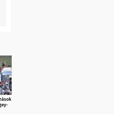
ozások
gey-