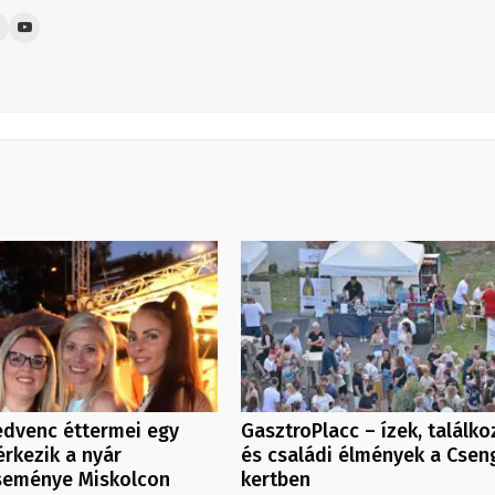
edvenc éttermei egy
GasztroPlacc – ízek, találk
érkezik a nyár
és családi élmények a Csen
seménye Miskolcon
kertben