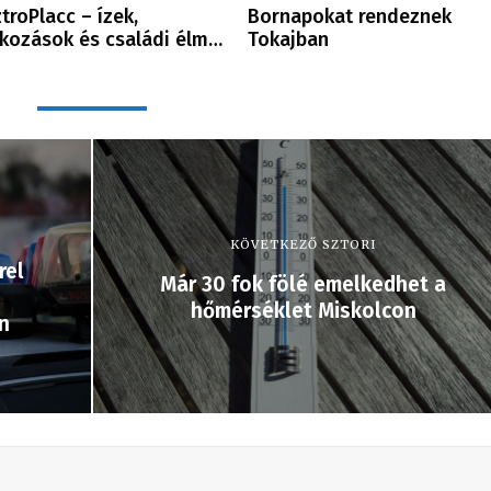
troPlacc – ízek,
Bornapokat rendeznek
lkozások és családi élm…
Tokajban
KÖVETKEZŐ SZTORI
rel
Már 30 fok fölé emelkedhet a
hőmérséklet Miskolcon
n