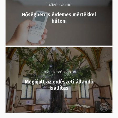
ELŐZŐ SZTORI
Hőségben is érdemes mértékkel
hűteni
KÖVETKEZŐ SZTORI
Megújult az erdészeti állandó
kiállítás