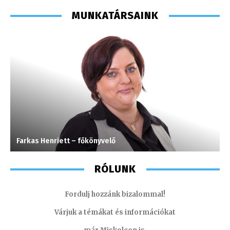
MUNKATÁRSAINK
Farkas Henriett – főkönyvelő
H
RÓLUNK
Fordulj hozzánk bizalommal!
Várjuk a témákat és információkat