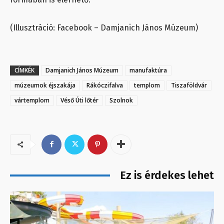
(Illusztráció: Facebook – Damjanich János Múzeum)
CÍMKÉK
Damjanich János Múzeum
manufaktúra
múzeumok éjszakája
Rákóczifalva
templom
Tiszaföldvár
vártemplom
Véső Úti lőtér
Szolnok
Ez is érdekes lehet