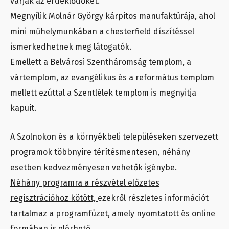
várják az érdeklődőket.
Megnyílik Molnár György kárpitos manufaktúrája, ahol
mini műhelymunkában a chesterfield díszítéssel
ismerkedhetnek meg látogatók.
Emellett a Belvárosi Szentháromság templom, a
vártemplom, az evangélikus és a református templom
mellett ezúttal a Szentlélek templom is megnyitja
kapuit.
A Szolnokon és a környékbeli településeken szervezett
programok többnyire térítésmentesen, néhány
esetben kedvezményesen vehetők igénybe.
Néhány programra a részvétel előzetes
regisztrációhoz kötött,
ezekről részletes információt
tartalmaz a programfüzet, amely nyomtatott és online
formában is elérhető.