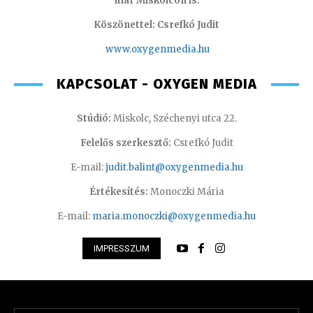
már Miskolcon is.
Köszönettel: Csrefkó Judit
www.oxyge
nmedia.hu
KAPCSOLAT - OXYGEN MEDIA
Stúdió:
Miskolc, Széchenyi utca 22.
Felelős szerkesztő:
Csrefkó Judit
E-mail:
judit.balint@oxygenmedia.hu
Értékesítés:
Monoczki Mária
E-mail:
maria.monoczki@oxygenmedia.hu
IMPRESSZUM