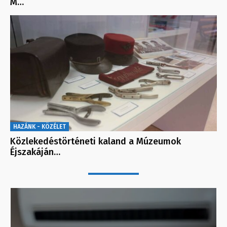
M…
HAZÁNK - KÖZÉLET
Közlekedéstörténeti kaland a Múzeumok
Éjszakáján…