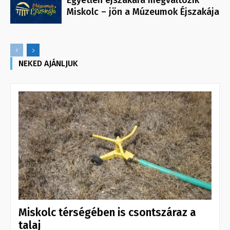
Egyetlen éjszakára megváltozik
Miskolc – jön a Múzeumok Éjszakája
NEKED AJÁNLJUK
Miskolc térségében is csontszáraz a
talaj