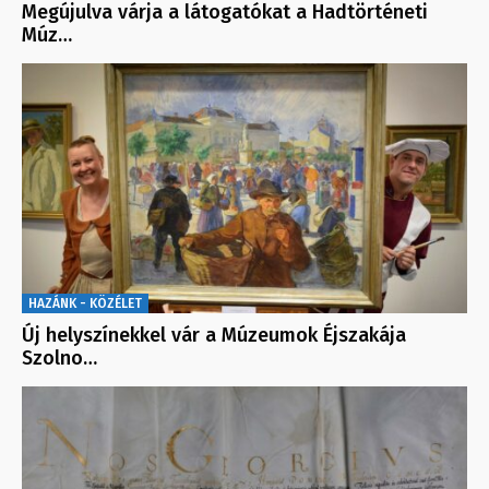
Megújulva várja a látogatókat a Hadtörténeti
Múz…
HAZÁNK - KÖZÉLET
Új helyszínekkel vár a Múzeumok Éjszakája
Szolno…