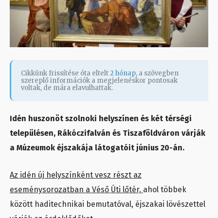
Cikkünk frissítése óta eltelt
2 hónap
, a szövegben
szereplő információk a megjelenéskor pontosak
voltak, de mára elavulhattak.
Idén huszonöt szolnoki helyszínen és két térségi
településen, Rákóczifalván és Tiszaföldváron várják
a Múzeumok éjszakája látogatóit június 20-án.
Az idén új helyszínként vesz részt az
eseménysorozatban a Véső Úti lőtér,
ahol többek
között haditechnikai bemutatóval, éjszakai lövészettel