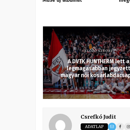
ELŐZŐ SZTORI
A DVTK HUNTHERM lett a
legmagasabban jegyzet
magyar női kosárlabdacsa
Csrefkó Judit
ADATLAP