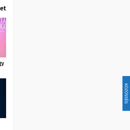
het
gy
KÖZÖSSÉG