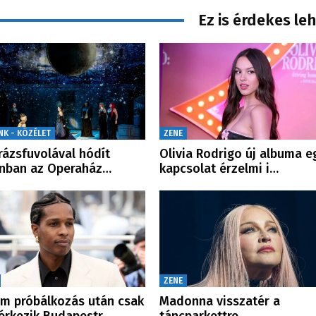
Ez is érdekes le
NK - KÖZÉLET
ZENE
rázsfuvolával hódít
Olivia Rodrigo új albuma e
nban az Operaház…
kapcsolat érzelmi i…
ZENE
m próbálkozás után csak
Madonna visszatér a
rkezik Budapestr…
táncparkettre