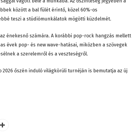
dsággal vágott bele a munkába. Az őszinteség jegyében a
többek között a bal fülét érintő, közel 60%-os
bbé teszi a stúdiómunkálatok mögötti küzdelmét.
nt az énekesnő számára. A korábbi pop-rock hangzás mellett
-as évek pop- és new wave-hatásai, miközben a szövegek
sélnek a szerelemről és a veszteségről.
2026 őszén induló világkörüli turnéján is bemutatja az új