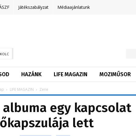
ÁSZF
Játékszabályzat
Médiaajánlatunk
SKOLC
SOD
HAZÁNK
LIFE MAGAZIN
MOZIMŰSOR
ap
LIFE MAGAZIN
Zene
j albuma egy kapcsolat
dőkapszulája lett