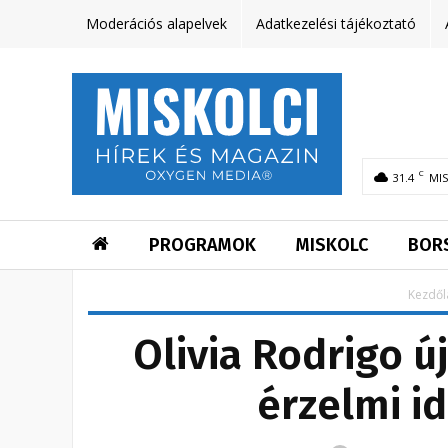
Moderációs alapelvek
Adatkezelési tájékoztató
C
31.4
MI
PROGRAMOK
MISKOLC
BOR
Kezdől
Olivia Rodrigo ú
érzelmi i