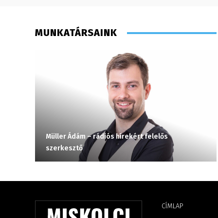
MUNKATÁRSAINK
Müller Ádám – rádiós hírekért felelős
szerkesztő
CÍMLAP