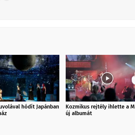
uvolával hódít Japánban
Kozmikus rejtély ihlette a 
ház
új albumát