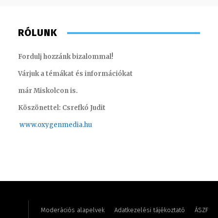
RÓLUNK
Fordulj hozzánk bizalommal!
Várjuk a témákat és információkat
már Miskolcon is.
Köszönettel: Csrefkó Judit
www.oxyge
nmedia.hu
Szél Móni – szerkesztő-riporter
Szigeti-
Moderációs alapelvek
Adatkezelési tájékoztató
ÁSZF