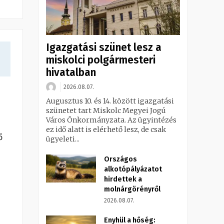
Igazgatási szünet lesz a
miskolci polgármesteri
hivatalban
2026.08.07.
Augusztus 10. és 14. között igazgatási
szünetet tart Miskolc Megyei Jogú
Város Önkormányzata. Az ügyintézés
ez idő alatt is elérhető lesz, de csak
ő
ügyeleti...
Országos
alkotópályázatot
hirdettek a
molnárgörényről
2026.08.07.
j
Enyhül a hőség: