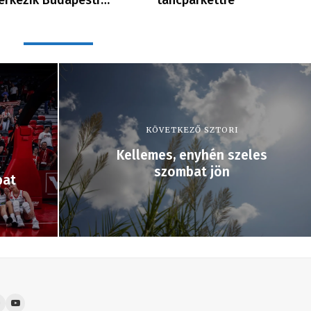
KÖVETKEZŐ SZTORI
Kellemes, enyhén szeles
t
szombat jön
pat