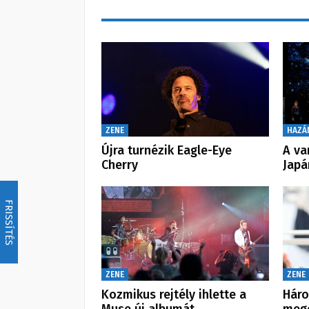
ZENE
HAZÁ
Újra turnézik Eagle-Eye
A va
Cherry
Japá
FRISSÍTÉS
ZENE
ZENE
Kozmikus rejtély ihlette a
Háro
Muse új albumát
megé