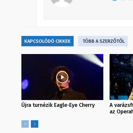
KAPCSOLÓDÓ CIKKEK
TÖBB A SZERZŐTŐL
Újra turnézik Eagle-Eye Cherry
A varázsf
az Opera