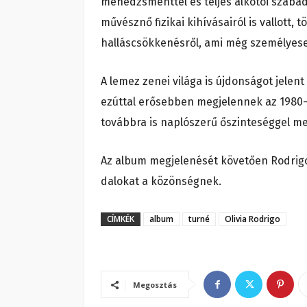
menedzsmenttel és teljes alkotói szaba
művésznő fizikai kihívásairól is vallott, 
halláscsökkenésről, ami még személyese
A lemez zenei világa is újdonságot jele
ezúttal erősebben megjelennek az 1980
továbbra is naplószerű őszinteséggel me
Az album megjelenését követően Rodrigo 
dalokat a közönségnek.
CÍMKÉK
album
turné
Olivia Rodrigo
Megosztás