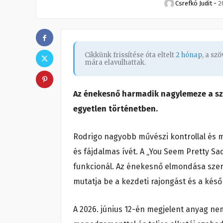
Csrefkó Judit
-
2
Cikkünk frissítése óta eltelt
2 hónap
, a sz
mára elavulhattak.
Az énekesnő harmadik nagylemeze a sz
egyetlen történetben.
Rodrigo nagyobb művészi kontrollal és m
és fájdalmas ívét. A „You Seem Pretty Sa
funkcionál. Az énekesnő elmondása szeri
mutatja be a kezdeti rajongást és a késő
A 2026. június 12-én megjelent anyag ne