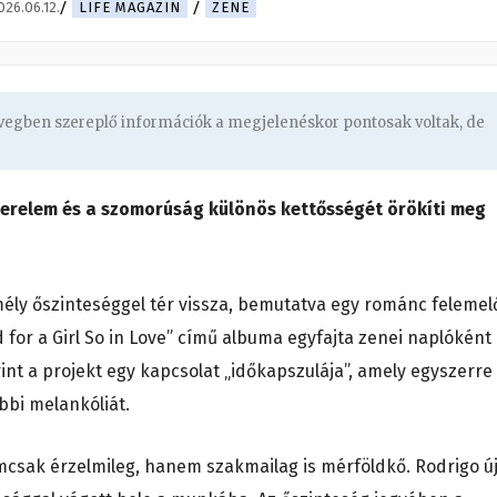
026.06.12.
LIFE MAGAZIN
ZENE
övegben szereplő információk a megjelenéskor pontosak voltak, de
erelem és a szomorúság különös kettősségét örökíti meg
ély őszinteséggel tér vissza, bemutatva egy románc felemel
d for a Girl So in Love” című albuma egyfajta zenei naplóként
nt a projekt egy kapcsolat „időkapszulája”, amely egyszerre
bbi melankóliát.
mcsak érzelmileg, hanem szakmailag is mérföldkő. Rodrigo ú