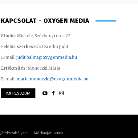
KAPCSOLAT - OXYGEN MEDIA
Stúdió:
Miskolc, Széchenyi utca 22.
Felelős szerkesztő:
Csrefkó Judit
E-mail:
judit.balint@oxygenmedia.hu
Értékesítés:
Monoczki Mária
E-mail:
maria.monoczki@oxygenmedia.hu
IMPRESSZUM
Aszódi Szilvia – brand manager
Imre Rebeka – mar
Játékszabályzat
Médiaajánlatunk