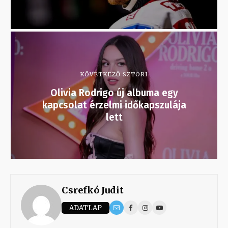
KÖVETKEZŐ SZTORI
Olivia Rodrigo új albuma egy
kapcsolat érzelmi időkapszulája
lett
Csrefkó Judit
ADATLAP