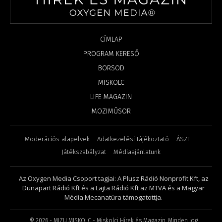
CÍMLAP
PROGRAM KERESŐ
BORSOD
MISKOLC
LIFE MAGAZIN
MOZIMŰSOR
Moderációs alapelvek
Adatkezelési tájékoztató
ÁSZF
Játékszabályzat
Médiaajánlatunk
Az Oxygen Media Csoport tagjai: A Plusz Rádió Nonprofit Kft, az
Dunapart Rádió Kft és a Lajta Rádió Kft az MTVA és a Magyar
Média Mecanatúra támogatottja.
©
2026
- MIZU MISKOLC - Miskolci Hírek és Magazin. Minden jog