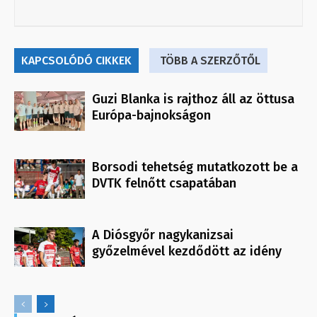
KAPCSOLÓDÓ CIKKEK
TÖBB A SZERZŐTŐL
Guzi Blanka is rajthoz áll az öttusa
Európa-bajnokságon
Borsodi tehetség mutatkozott be a
DVTK felnőtt csapatában
A Diósgyőr nagykanizsai
győzelmével kezdődött az idény