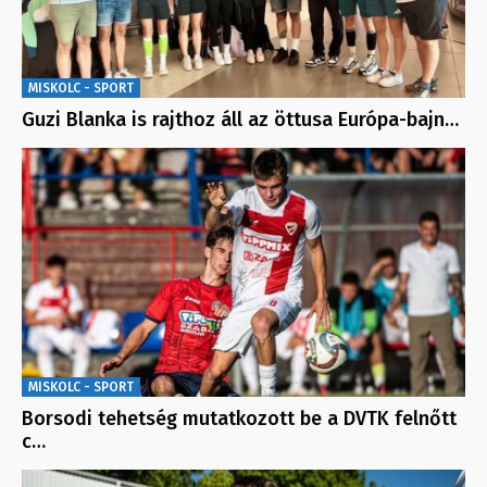
MISKOLC - SPORT
Guzi Blanka is rajthoz áll az öttusa Európa-bajn…
MISKOLC - SPORT
Borsodi tehetség mutatkozott be a DVTK felnőtt
c…