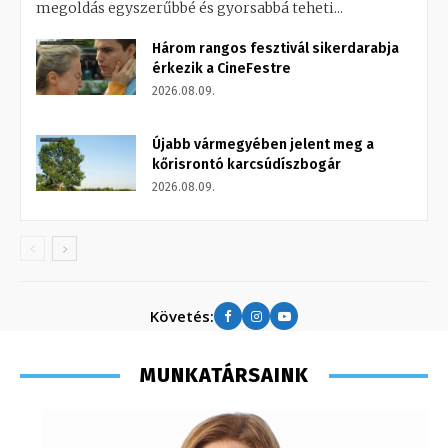
megoldás egyszerűbbé és gyorsabbá teheti...
Három rangos fesztivál sikerdarabja
érkezik a CineFestre
2026.08.09.
Újabb vármegyében jelent meg a
kőrisrontó karcsúdíszbogár
2026.08.09.
Követés:
MUNKATÁRSAINK