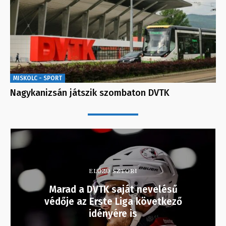
MISKOLC - SPORT
Nagykanizsán játszik szombaton DVTK
ELŐZŐ SZTORI
Marad a DVTK saját nevelésű
védője az Erste Liga következő
idényére is