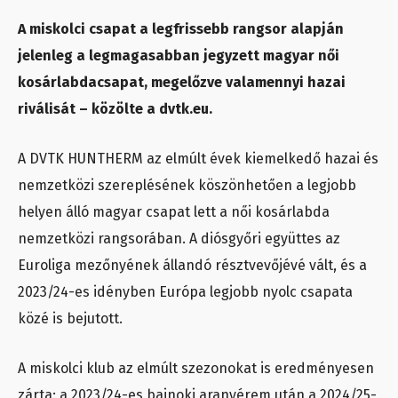
A miskolci csapat a legfrissebb rangsor alapján
jelenleg a legmagasabban jegyzett magyar női
kosárlabdacsapat, megelőzve valamennyi hazai
riválisát – közölte a dvtk.eu.
A DVTK HUNTHERM az elmúlt évek kiemelkedő hazai és
nemzetközi szereplésének köszönhetően a legjobb
helyen álló magyar csapat lett a női kosárlabda
nemzetközi rangsorában. A diósgyőri együttes az
Euroliga mezőnyének állandó résztvevőjévé vált, és a
2023/24-es idényben Európa legjobb nyolc csapata
közé is bejutott.
A miskolci klub az elmúlt szezonokat is eredményesen
zárta: a 2023/24-es bajnoki aranyérem után a 2024/25-