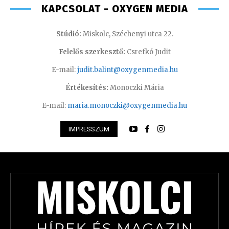
KAPCSOLAT - OXYGEN MEDIA
Stúdió:
Miskolc, Széchenyi utca 22.
Felelős szerkesztő:
Csrefkó Judit
E-mail:
judit.balint@oxygenmedia.hu
Értékesítés:
Monoczki Mária
E-mail:
maria.monoczki@oxygenmedia.hu
IMPRESSZUM