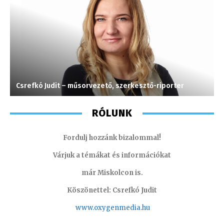
Csrefkó Judit – műsorvezető, szerkesztő-riporter
K
RÓLUNK
Fordulj hozzánk bizalommal!
Várjuk a témákat és információkat
már Miskolcon is.
Köszönettel: Csrefkó Judit
www.oxyge
nmedia.hu