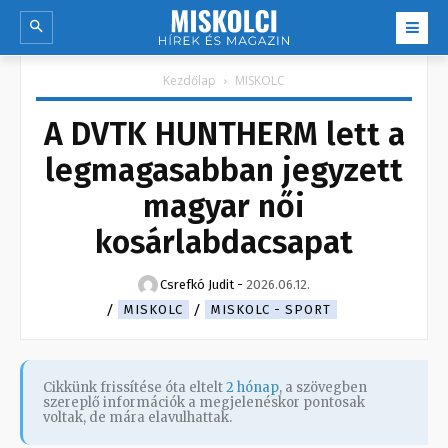
Kezdőlap
MISKOLC
A DVTK HUNTHERM lett a
legmagasabban jegyzett
magyar női
kosárlabdacsapat
Csrefkó Judit
-
2026.06.12.
MISKOLC
MISKOLC - SPORT
Cikkünk frissítése óta eltelt
2 hónap
, a szövegben
szereplő információk a megjelenéskor pontosak
voltak, de mára elavulhattak.