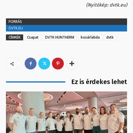
(Nyitókép: dvtk.eu)
FORRÁS
DVTK.EU
CÍMKÉK
Csapat
DVTK HUNTHERM
kosárlabda
dvtk
Ez is érdekes lehet