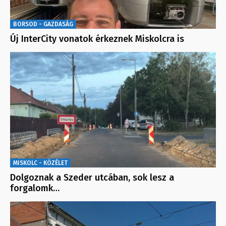
BORSOD - GAZDASÁG
Új InterCity vonatok érkeznek Miskolcra is
MISKOLC - KÖZÉLET
Dolgoznak a Szeder utcában, sok lesz a
forgalomk…