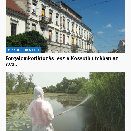
MISKOLC - KÖZÉLET
Forgalomkorlátozás lesz a Kossuth utcában az
Ava…