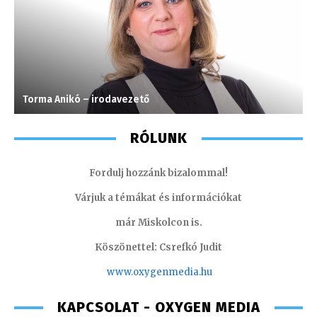
Torma Anikó – irodavezető
L
RÓLUNK
Fordulj hozzánk bizalommal!
Várjuk a témákat és információkat
már Miskolcon is.
Köszönettel: Csrefkó Judit
www.oxyge
nmedia.hu
KAPCSOLAT - OXYGEN MEDIA