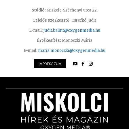
Stúdió:
Miskolc, Széchenyi utca 22.
Felelős szerkesztő:
Csrefkó Judit
E-mail:
judit.balint@oxygenmedia.hu
Értékesítés:
Monoczki Mária
E-mail:
maria.monoczki@oxygenmedia.hu
IMPRESSZUM