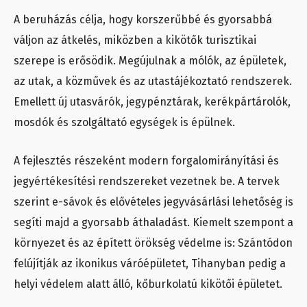
A beruházás célja, hogy korszerűbbé és gyorsabbá
váljon az átkelés, miközben a kikötők turisztikai
szerepe is erősödik. Megújulnak a mólók, az épületek,
az utak, a közművek és az utastájékoztató rendszerek.
Emellett új utasvárók, jegypénztárak, kerékpártárolók,
mosdók és szolgáltató egységek is épülnek.
A fejlesztés részeként modern forgalomirányítási és
jegyértékesítési rendszereket vezetnek be. A tervek
szerint e-sávok és elővételes jegyvásárlási lehetőség is
segíti majd a gyorsabb áthaladást. Kiemelt szempont a
környezet és az épített örökség védelme is: Szántódon
felújítják az ikonikus váróépületet, Tihanyban pedig a
helyi védelem alatt álló, kőburkolatú kikötői épületet.