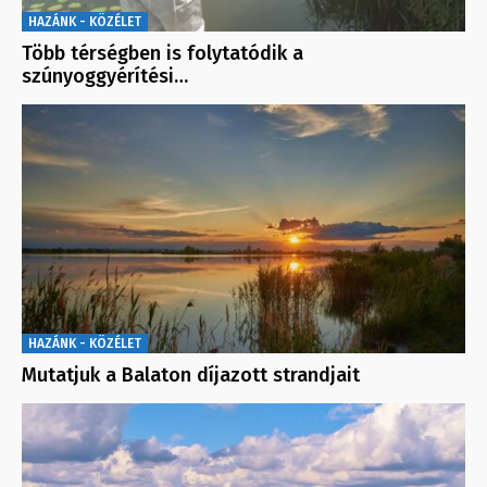
HAZÁNK - KÖZÉLET
Több térségben is folytatódik a
szúnyoggyérítési…
HAZÁNK - KÖZÉLET
Mutatjuk a Balaton díjazott strandjait