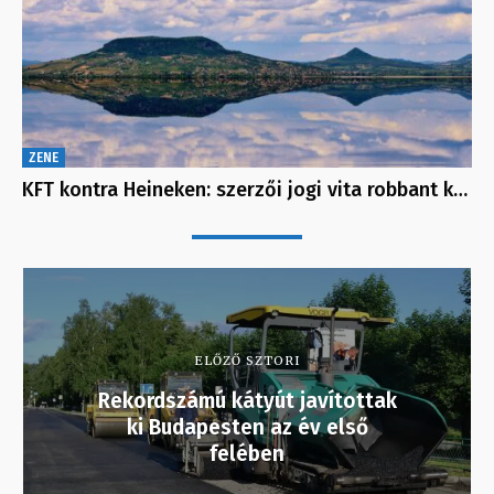
ZENE
KFT kontra Heineken: szerzői jogi vita robbant k…
ELŐZŐ SZTORI
Rekordszámú kátyút javítottak
ki Budapesten az év első
felében