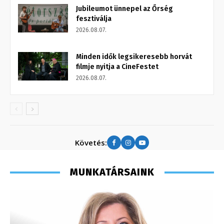
Jubileumot ünnepel az Őrség
fesztiválja
2026.08.07.
Minden idők legsikeresebb horvát
filmje nyitja a CineFestet
2026.08.07.
Követés:
MUNKATÁRSAINK