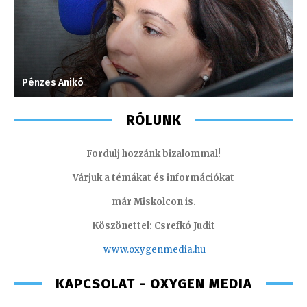
Pénzes Anikó
T
RÓLUNK
Fordulj hozzánk bizalommal!
Várjuk a témákat és információkat
már Miskolcon is.
Köszönettel: Csrefkó Judit
www.oxyge
nmedia.hu
KAPCSOLAT - OXYGEN MEDIA