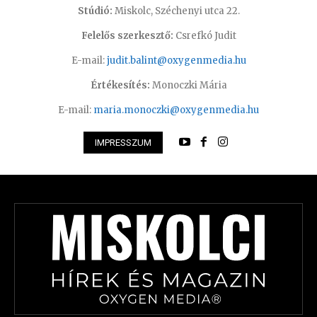
Stúdió:
Miskolc, Széchenyi utca 22.
Felelős szerkesztő:
Csrefkó Judit
E-mail:
judit.balint@oxygenmedia.hu
Értékesítés:
Monoczki Mária
E-mail:
maria.monoczki@oxygenmedia.hu
IMPRESSZUM