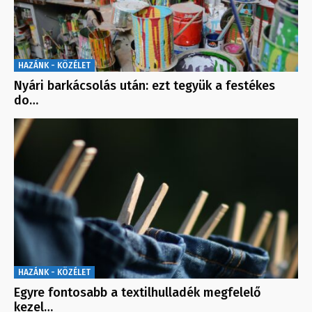
HAZÁNK - KÖZÉLET
Nyári barkácsolás után: ezt tegyük a festékes
do…
HAZÁNK - KÖZÉLET
Egyre fontosabb a textilhulladék megfelelő
kezel…