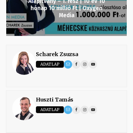
Alapítvány – 1. rész | 10 év 10
hónap 10 millió Ft | Oxygen
Media
Scharek Zsuzsa
ADATLAP
Huszti Tamás
ADATLAP