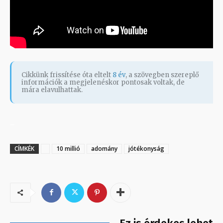
Cikkünk frissítése óta eltelt
8 év
, a szövegben szereplő
információk a megjelenéskor pontosak voltak, de
mára elavulhattak.
_
CÍMKÉK
10 millió
adomány
jótékonyság