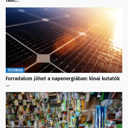
TECHNIKA
Forradalom jöhet a napenergiában: kínai kutatók
…