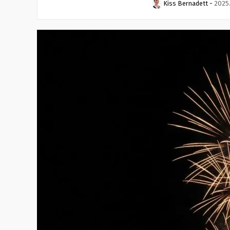
Kiss Bernadett
-
2025.