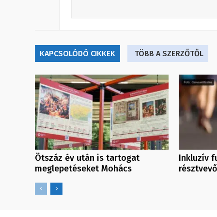
KAPCSOLÓDÓ CIKKEK
TÖBB A SZERZŐTŐL
Ötszáz év után is tartogat
Inkluzív 
meglepetéseket Mohács
résztvev