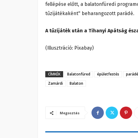
fellépése előtt, a balatonfüredi progra
tűzijátékaként" beharangozott parádé.
A tűzijáték után a Tihanyi Apátság ész
(Illusztráció: Pixabay)
CÍMKÉK
Balatonfüred
épületfestés
parád
Zamárdi
Balaton
Megosztás