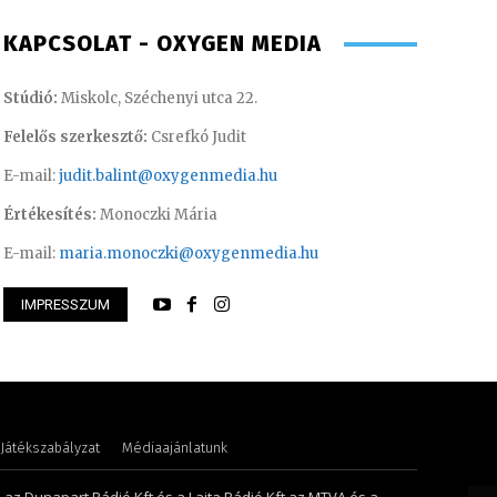
KAPCSOLAT - OXYGEN MEDIA
Stúdió:
Miskolc, Széchenyi utca 22.
Felelős szerkesztő:
Csrefkó Judit
E-mail:
judit.balint@oxygenmedia.hu
Értékesítés:
Monoczki Mária
E-mail:
maria.monoczki@oxygenmedia.hu
IMPRESSZUM
or – műsorvezető, riporter
Varga László – ope
Játékszabályzat
Médiaajánlatunk