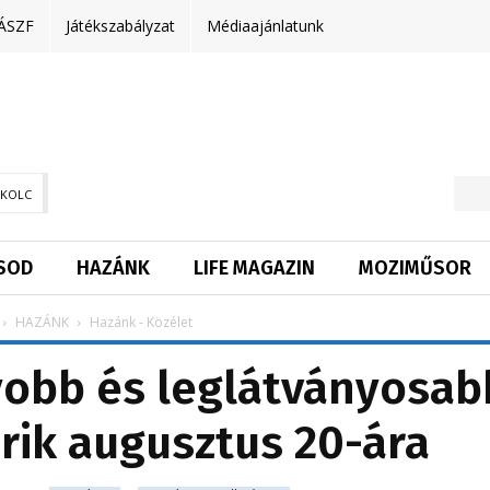
ÁSZF
Játékszabályzat
Médiaajánlatunk
SKOLC
SOD
HAZÁNK
LIFE MAGAZIN
MOZIMŰSOR
HAZÁNK
Hazánk - Közélet
yobb és leglátványosab
érik augusztus 20-ára