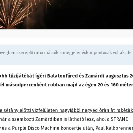
zövegben szereplő információk a megjelenéskor pontosak voltak, de
bb tűzijátékát ígéri Balatonfüred és Zamárdi augusztus 2
a fél másodpercenként robban majd az égen 20 és 160 méte
 sétány előtti vízfelületen nagyjából negyed órán át rakéták
ár a szemközti Zamárdiban is látható lesz, ahol a STRAND
ow és a Purple Disco Machine koncertje után, Paul Kalkbrenne