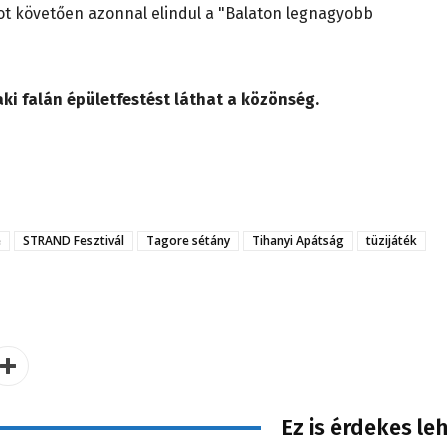
mot követően azonnal elindul a "Balaton legnagyobb
aki falán épületfestést láthat a közönség.
é
STRAND Fesztivál
Tagore sétány
Tihanyi Apátság
tüzijáték
Ez is érdekes le