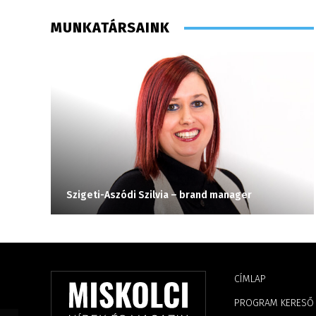
MUNKATÁRSAINK
Szigeti-Aszódi Szilvia – brand manager
CÍMLAP
PROGRAM KERESŐ