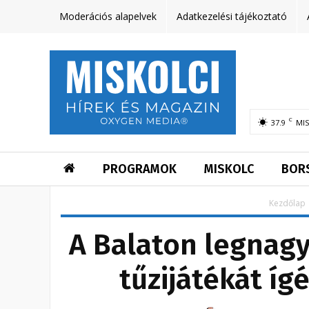
Moderációs alapelvek
Adatkezelési tájékoztató
C
37.9
MI
PROGRAMOK
MISKOLC
BOR
Kezdőlap
A Balaton legnag
tűzijátékát íg