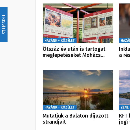
FRISSÍTÉS
HAZÁNK - KÖZÉLET
HAZÁ
Ötszáz év után is tartogat
Inkl
meglepetéseket Mohács…
a ré
HAZÁNK - KÖZÉLET
ZENE
Mutatjuk a Balaton díjazott
KFT 
strandjait
jogi