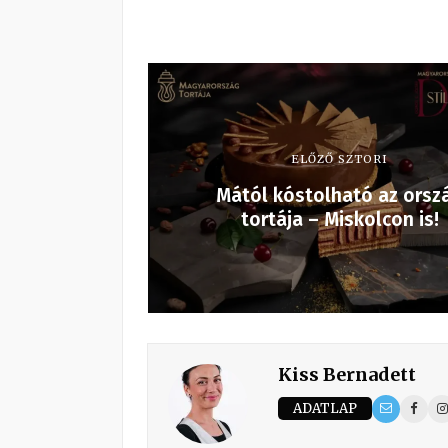
ELŐZŐ SZTORI
Mától kóstolható az orsz
tortája – Miskolcon is!
Kiss Bernadett
ADATLAP