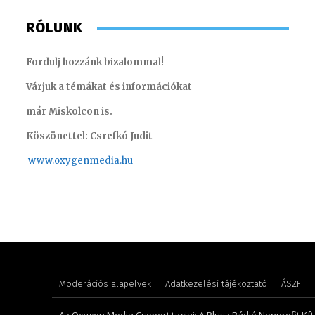
RÓLUNK
Fordulj hozzánk bizalommal!
Várjuk a témákat és információkat
már Miskolcon is.
Köszönettel: Csrefkó Judit
www.oxyge
nmedia.hu
Farkas Henriett – főkönyvelő
Kis Gáb
Moderációs alapelvek
Adatkezelési tájékoztató
ÁSZF