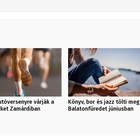
futóversenyre várják a
Könyv, bor és jazz tölti meg
őket Zamárdiban
Balatonfüredet júniusban