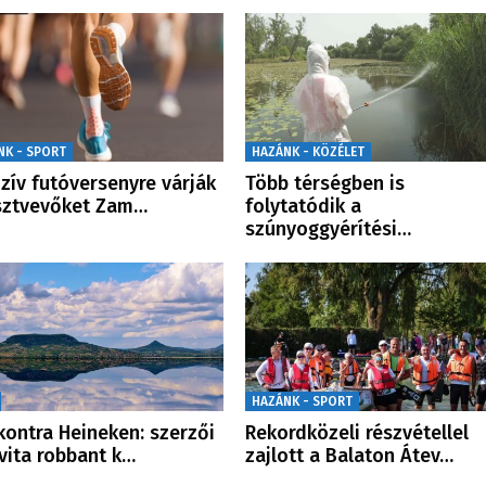
NK - SPORT
HAZÁNK - KÖZÉLET
uzív futóversenyre várják
Több térségben is
sztvevőket Zam…
folytatódik a
szúnyoggyérítési…
HAZÁNK - SPORT
kontra Heineken: szerzői
Rekordközeli részvétellel
 vita robbant k…
zajlott a Balaton Átev…