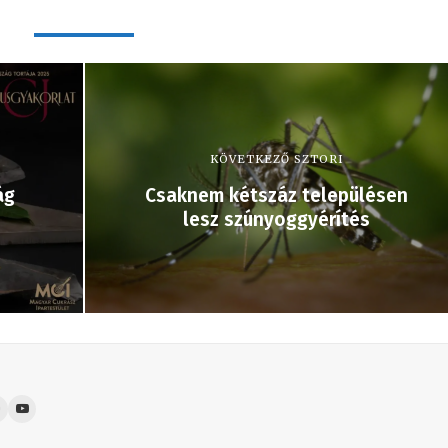
KÖVETKEZŐ SZTORI
ág
Csaknem kétszáz településen
lesz szúnyoggyérítés