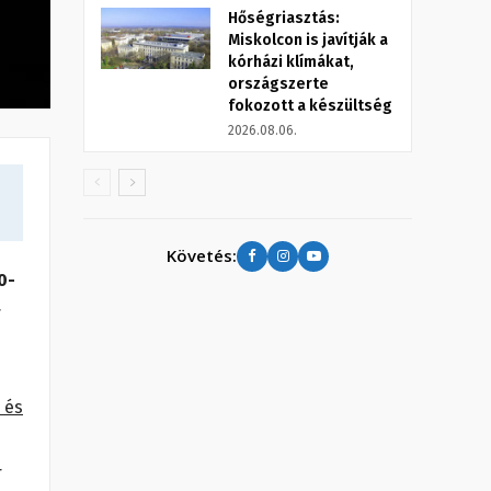
Hőségriasztás:
Miskolcon is javítják a
kórházi klímákat,
országszerte
fokozott a készültség
2026.08.06.
Követés:
0-
r
 és
r