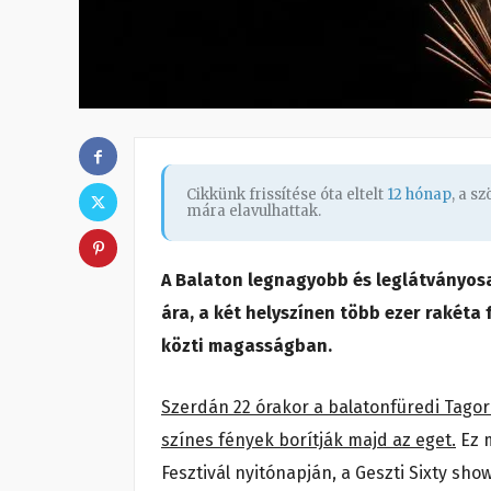
Cikkünk frissítése óta eltelt
12 hónap
, a s
mára elavulhattak.
A Balaton legnagyobb és leglátványosa
ára, a két helyszínen több ezer rakét
közti magasságban.
Szerdán 22 órakor a balatonfüredi Tagore
színes fények borítják majd az eget.
Ez m
Fesztivál nyitónapján, a Geszti Sixty sh