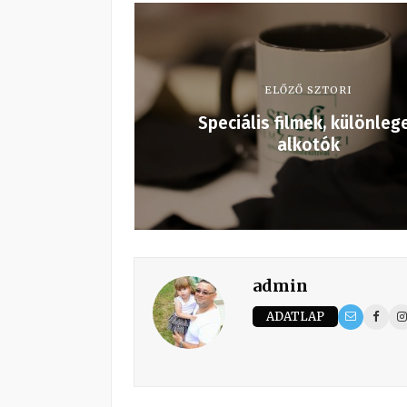
ELŐZŐ SZTORI
Speciális filmek, különleg
alkotók
admin
ADATLAP