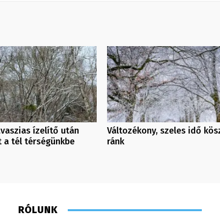
avaszias ízelítő után
Változékony, szeles idő kös
t a tél térségünkbe
ránk
RÓLUNK