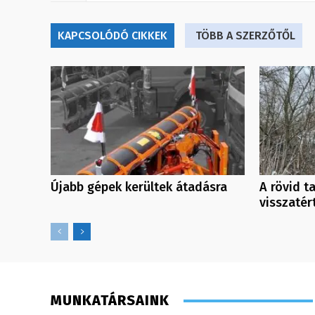
KAPCSOLÓDÓ CIKKEK
TÖBB A SZERZŐTŐL
Újabb gépek kerültek átadásra
A rövid t
visszatér
MUNKATÁRSAINK