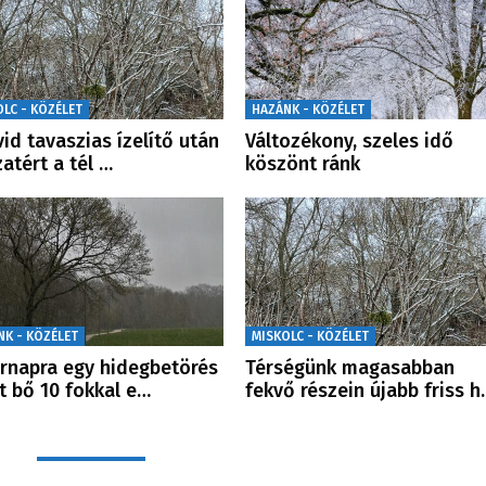
OLC - KÖZÉLET
HAZÁNK - KÖZÉLET
vid tavaszias ízelítő után
Változékony, szeles idő
zatért a tél …
köszönt ránk
NK - KÖZÉLET
MISKOLC - KÖZÉLET
rnapra egy hidegbetörés
Térségünk magasabban
t bő 10 fokkal e…
fekvő részein újabb friss h