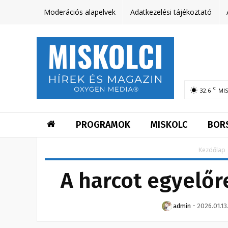
Moderációs alapelvek
Adatkezelési tájékoztató
C
32.6
MI
PROGRAMOK
MISKOLC
BOR
Kezdőlap
A harcot egyelőr
admin
-
2026.01.13