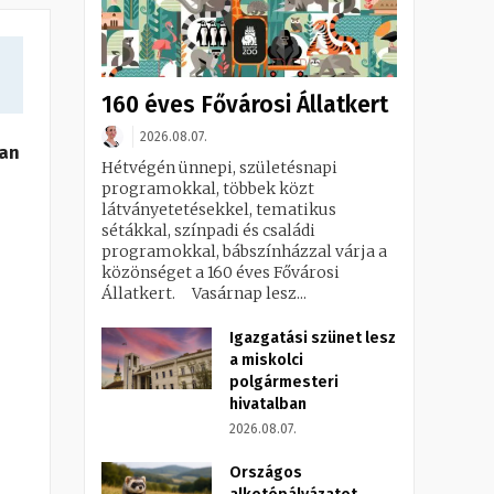
160 éves Fővárosi Állatkert
2026.08.07.
ban
Hétvégén ünnepi, születésnapi
programokkal, többek közt
látványetetésekkel, tematikus
sétákkal, színpadi és családi
programokkal, bábszínházzal várja a
közönséget a 160 éves Fővárosi
Állatkert. Vasárnap lesz...
Igazgatási szünet lesz
a miskolci
polgármesteri
hivatalban
2026.08.07.
Országos