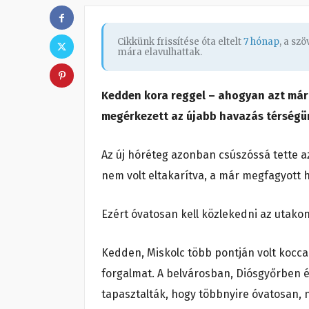
Cikkünk frissítése óta eltelt
7 hónap
, a sz
mára elavulhattak.
Kedden kora reggel – ahogyan azt már 
megérkezett az újabb havazás térségü
Az új hóréteg azonban csúszóssá tette a
nem volt eltakarítva, a már megfagyott hó
Ezért óvatosan kell közlekedni az utako
Kedden, Miskolc több pontján volt kocca
forgalmat. A belvárosban, Diósgyőrben é
tapasztalták, hogy többnyire óvatosan,