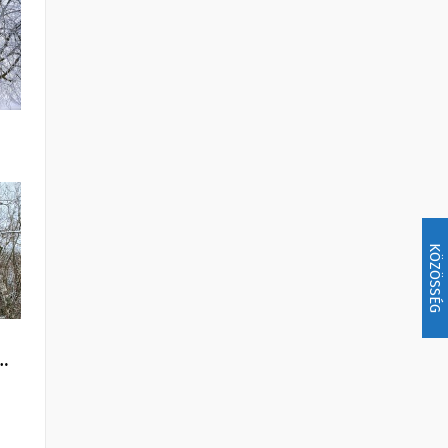
KÖZÖSSÉG
…