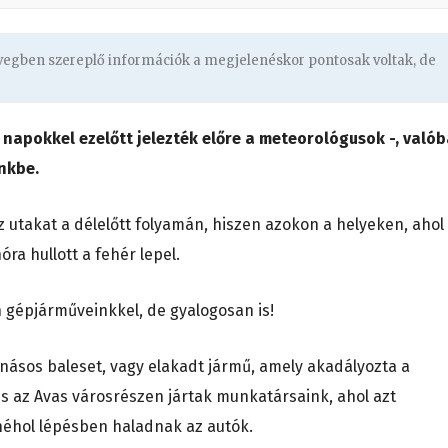
övegben szereplő információk a megjelenéskor pontosak voltak, de
napokkel ezelőtt jelezték előre a meteorológusok -, való
nkbe.
z utakat a délelőtt folyamán, hiszen azokon a helyeken, ahol
ra hullott a fehér lepel.
n gépjárműveinkkel, de gyalogosan is!
násos baleset, vagy elakadt jármű, amely akadályozta a
s az Avas városrészen jártak munkatársaink, ahol azt
 néhol lépésben haladnak az autók.