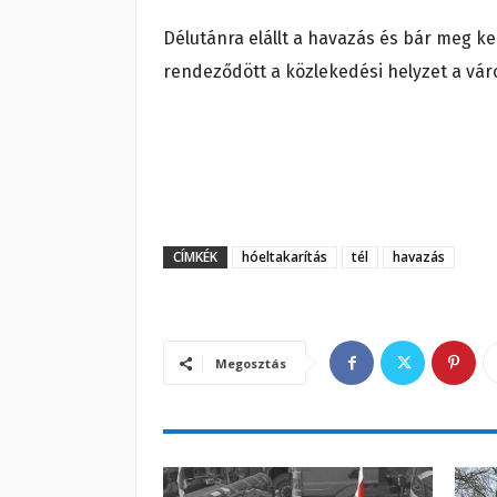
Délutánra elállt a havazás és bár meg ke
rendeződött a közlekedési helyzet a vár
CÍMKÉK
hóeltakarítás
tél
havazás
Megosztás