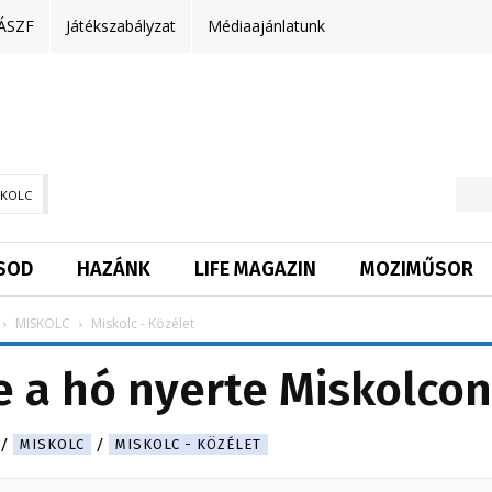
ÁSZF
Játékszabályzat
Médiaajánlatunk
SKOLC
SOD
HAZÁNK
LIFE MAGAZIN
MOZIMŰSOR
MISKOLC
Miskolc - Közélet
e a hó nyerte Miskolcon
.
MISKOLC
MISKOLC - KÖZÉLET