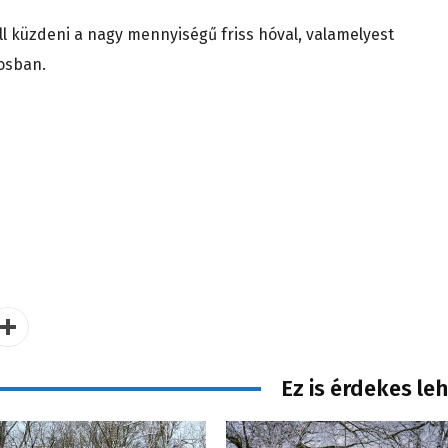
ll küzdeni a nagy mennyiségű friss hóval, valamelyest
osban.
Ez is érdekes le