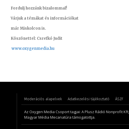
Fordulj hozzánk bizalommal!
Várjuk a témákat és információkat
már Miskolcon is.
Köszönettel: Csrefkó Judit
www.oxyge
nmedia.hu
Huszti Tamás – operatőr, vágó
Szabó D
Moderációs alapelvek
Adatkezelési tájékoztató
ÁSZF
Az Oxygen Media Csoport tagjai: A Plusz Rádió Nonprofit Kft
Magyar Média Mecanatúra támogatottja.