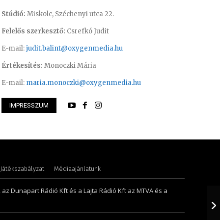
Stúdió:
Miskolc, Széchenyi utca 22.
Felelős szerkesztő:
Csrefkó Judit
E-mail:
judit.balint@oxygenmedia.hu
Értékesítés:
Monoczki Mária
E-mail:
maria.monoczki@oxygenmedia.hu
IMPRESSZUM
öníz – sales manager
Juhászné M. Veroni
Játékszabályzat
Médiaajánlatunk
, az Dunapart Rádió Kft és a Lajta Rádió Kft az MTVA és a