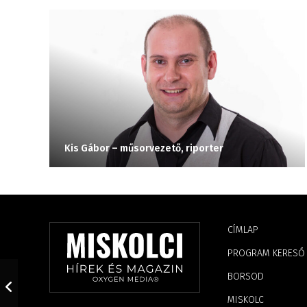
Kis Gábor – műsorvezető, riporter
CÍMLAP
PROGRAM KERESŐ
BORSOD
MISKOLC