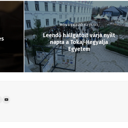
KÖVETKEZŐ SZTORI
Leendő hallgatóit várja nyílt
es
napra a Tokaj-Hegyalja
Egyetem