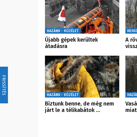
HAZÁNK - KÖZÉLET
MISK
Újabb gépek kerültek
A rö
átadásra
viss
FRISSÍTÉS
HAZÁNK - KÖZÉLET
HAZÁ
Bíztunk benne, de még nem
Vasá
járt le a télikabátok …
miat