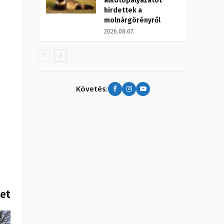
alkotópályázatot
hirdettek a
molnárgörényről
2026.08.07.
Követés:
het