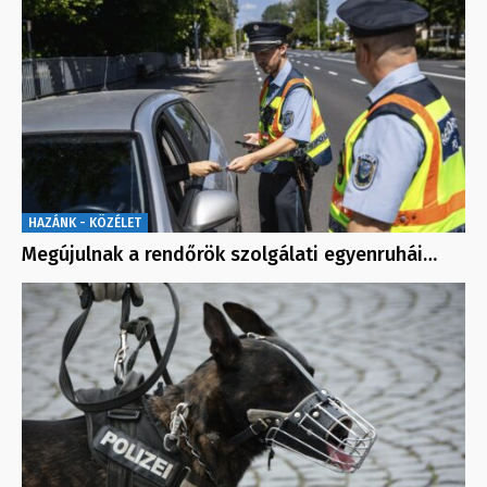
HAZÁNK - KÖZÉLET
Megújulnak a rendőrök szolgálati egyenruhái…