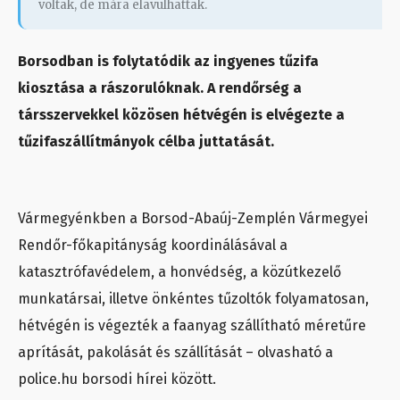
voltak, de mára elavulhattak.
Borsodban is folytatódik az ingyenes tűzifa
kiosztása a rászorulóknak. A rendőrség a
társszervekkel közösen hétvégén is elvégezte a
tűzifaszállítmányok célba juttatását.
Vármegyénkben a Borsod-Abaúj-Zemplén Vármegyei
Rendőr-főkapitányság koordinálásával a
katasztrófavédelem, a honvédség, a közútkezelő
munkatársai, illetve önkéntes tűzoltók folyamatosan,
hétvégén is végezték a faanyag szállítható méretűre
aprítását, pakolását és szállítását – olvasható a
police.hu borsodi hírei között.