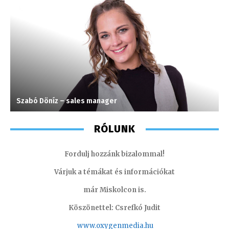
Szabó Döníz – sales manager
K
RÓLUNK
Fordulj hozzánk bizalommal!
Várjuk a témákat és információkat
már Miskolcon is.
Köszönettel: Csrefkó Judit
www.oxyge
nmedia.hu