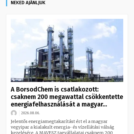
NEKED AJÁNLJUK
A BorsodChem is csatlakozott:
csaknem 200 megawattal csökkentette
energiafelhasználását a magyar...
2026.08.06.
Jelentős energiamegtakarítást ért el a magyar
vegyipar a kialakult energia- és vízellátási válság
kezelésére. A MAVESZ tagvállalatai csaknem 200