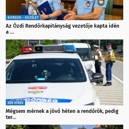
BORSOD - KÖZÉLET
Az Ózdi Rendőrkapitányság vezetője kapta idén
a …
KÉK HÍREK
Mégsem mérnek a jövő héten a rendőrök, pedig
ter…