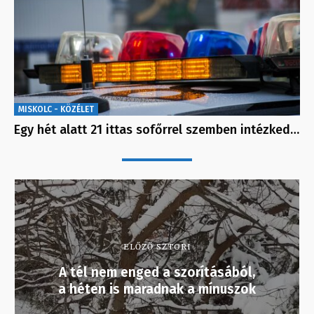
MISKOLC - KÖZÉLET
Egy hét alatt 21 ittas sofőrrel szemben intézked…
ELŐZŐ SZTORI
A tél nem enged a szorításából,
a héten is maradnak a mínuszok