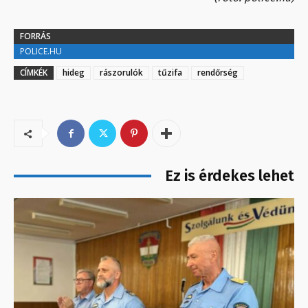
FORRÁS
POLICE.HU
CÍMKÉK
hideg
rászorulók
tűzifa
rendőrség
Ez is érdekes lehet