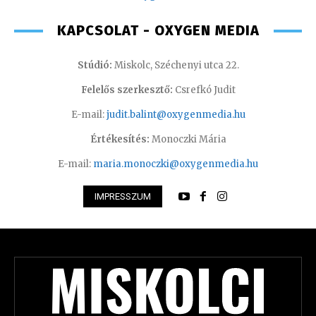
KAPCSOLAT - OXYGEN MEDIA
Stúdió:
Miskolc, Széchenyi utca 22.
Felelős szerkesztő:
Csrefkó Judit
E-mail:
judit.balint@oxygenmedia.hu
Értékesítés:
Monoczki Mária
E-mail:
maria.monoczki@oxygenmedia.hu
IMPRESSZUM