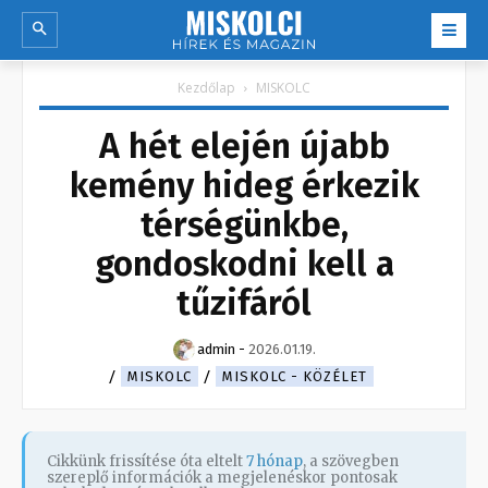
Kezdőlap
MISKOLC
A hét elején újabb
kemény hideg érkezik
térségünkbe,
gondoskodni kell a
tűzifáról
admin
-
2026.01.19.
MISKOLC
MISKOLC - KÖZÉLET
Cikkünk frissítése óta eltelt
7 hónap
, a szövegben
szereplő információk a megjelenéskor pontosak