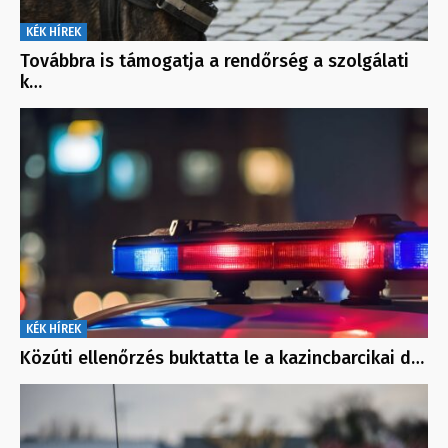
KÉK HÍREK
Továbbra is támogatja a rendőrség a szolgálati
k…
KÉK HÍREK
Közúti ellenőrzés buktatta le a kazincbarcikai d…