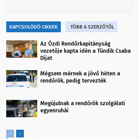
KAPCSOLÓDÓ CIKKEK
TÖBB A SZERZŐTŐL
Az Ózdi Rendőrkapitányság
vezetője kapta idén a Tündik Csaba
Díjat
Mégsem mérnek a jövő héten a
rendőrök, pedig tervezték
Megújulnak a rendőrök szolgálati
egyenruhái