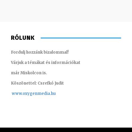
RÓLUNK
Fordulj hozzánk bizalommal!
Várjuk a témákat és információkat
már Miskolcon is.
Köszönettel: Csrefkó Judit
www.oxyge
nmedia.hu
Tóth Bálint – operatőr-vágó
Kis Gáb