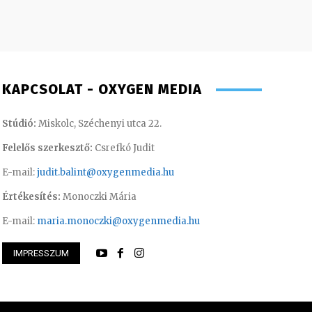
KAPCSOLAT - OXYGEN MEDIA
Stúdió:
Miskolc, Széchenyi utca 22.
Felelős szerkesztő:
Csrefkó Judit
E-mail:
judit.balint@oxygenmedia.hu
Értékesítés:
Monoczki Mária
E-mail:
maria.monoczki@oxygenmedia.hu
IMPRESSZUM
or – műsorvezető, riporter
Szentgáthi Csaba –