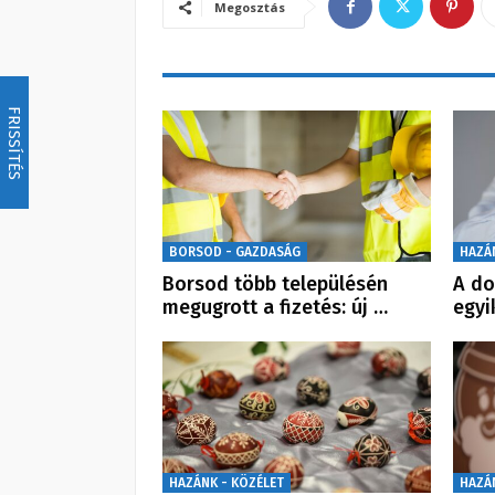
Megosztás
FRISSÍTÉS
BORSOD - GAZDASÁG
HAZÁ
Borsod több településén
A do
megugrott a fizetés: új …
egyi
HAZÁNK - KÖZÉLET
HAZÁ