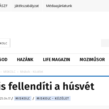
ÁSZF
Játékszabályzat
Médiaajánlatunk
SKOLC
SOD
HAZÁNK
LIFE MAGAZIN
MOZIMŰSOR
MISKOLC
Miskolc - Közélet
is fellendíti a húsvét
25.04.17.
MISKOLC
MISKOLC - KÖZÉLET