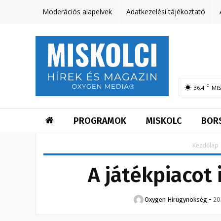
Moderációs alapelvek
Adatkezelési tájékoztató
C
36.4
MI
PROGRAMOK
MISKOLC
BOR
Kezdőlap
A játékpiacot 
Oxygen Hirügynökség
-
20