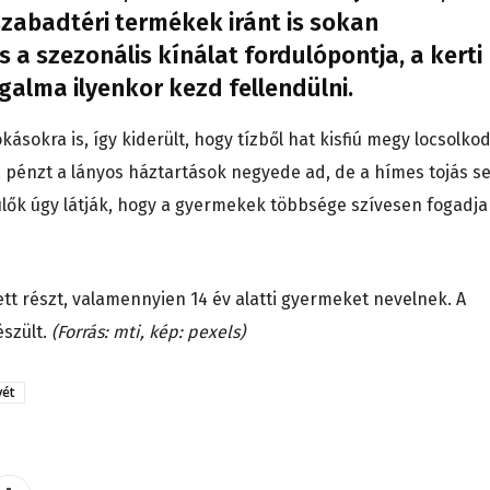
 szabadtéri termékek iránt is sokan
 a szezonális kínálat fordulópontja, a kerti
galma ilyenkor kezd fellendülni.
sokra is, így kiderült, hogy tízből hat kisfiú megy locsolkod
 pénzt a lányos háztartások negyede ad, de a hímes tojás s
lők úgy látják, hogy a gyermekek többsége szívesen fogadja
tt részt, valamennyien 14 év alatti gyermeket nevelnek. A
észült.
(Forrás: mti, kép: pexels)
vét