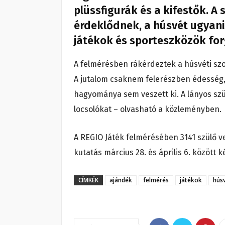
plüssfigurák és a kifestők. A
érdeklődnek, a húsvét ugyanis
játékok és sporteszközök for
A felmérésben rákérdeztek a húsvéti szoká
A jutalom csaknem felerészben édesség,
hagyománya sem veszett ki. A lányos szü
locsolókat – olvasható a közleményben.
A REGIO Játék felmérésében 3141 szülő ve
kutatás március 28. és április 6. között k
CÍMKÉK
ajándék
felmérés
játékok
hús