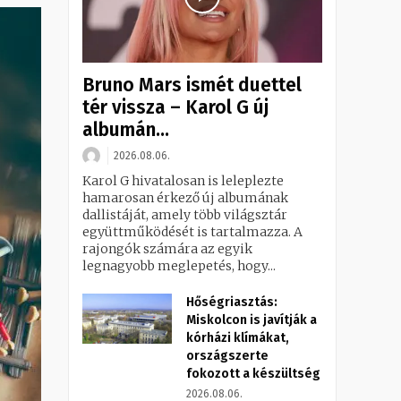
Bruno Mars ismét duettel
tér vissza – Karol G új
albumán...
2026.08.06.
Karol G hivatalosan is leleplezte
hamarosan érkező új albumának
dallistáját, amely több világsztár
együttműködését is tartalmazza. A
rajongók számára az egyik
legnagyobb meglepetés, hogy...
Hőségriasztás:
Miskolcon is javítják a
kórházi klímákat,
országszerte
fokozott a készültség
2026.08.06.