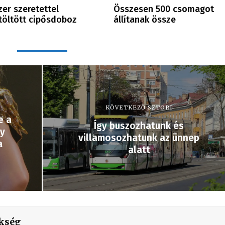
zer szeretettel
Összesen 500 csomagot
öltött cipősdoboz
állítanak össze
KÖVETKEZŐ SZTORI
e a
Így buszozhatunk és
by
villamosozhatunk az ünnep
a
alatt
kség