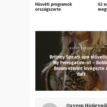
Húsvéti programok
62 e
országszerte
megt
ELŐZŐ SZTORI
Britney Spears újra elővett
My Prerogative-ot – Bob
Brown szerint kivégezte 
dalt
Oxygen Hirügynö