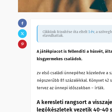
Cikkünk frissítése óta eltelt
1 év
, a szöveg
elavulhattak.
A játékpiacot is fellendíti a húsvét, ál
kisgyermekes családok.
zv első családi ünnepéhez közeledve a s
népszerűbb 81 százalékkal. Könyvet 42 s
tervez az ünnepi időszakban – írták.
A keresleti rangsort a visszaj
legókészletek vezetik 40-40 s