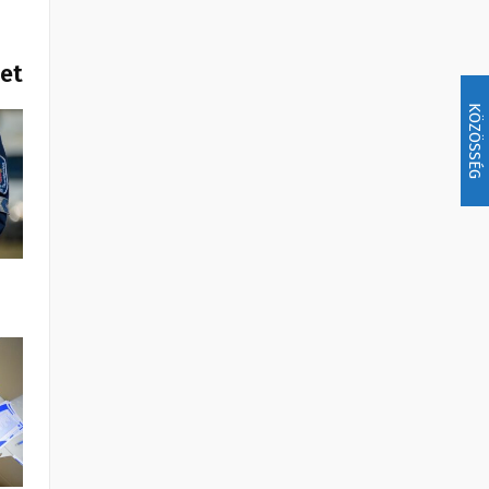
het
KÖZÖSSÉG