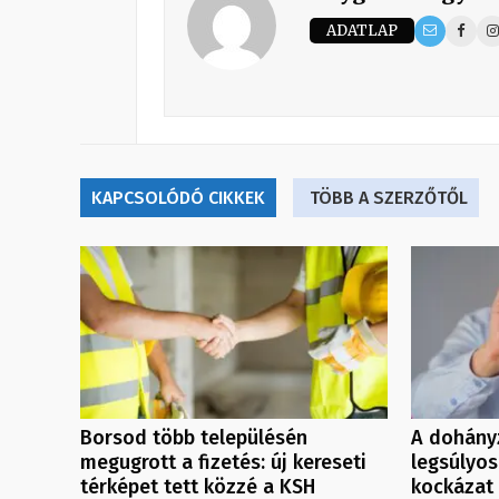
ADATLAP
KAPCSOLÓDÓ CIKKEK
TÖBB A SZERZŐTŐL
Borsod több településén
A dohányz
megugrott a fizetés: új kereseti
legsúlyo
térképet tett közzé a KSH
kockázat