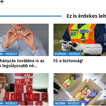
Ez is érdekes le
NK - KÖZÉLET
BORSOD - KÖZÉLET
hányzás továbbra is az
Fő a biztonság!
k legsúlyosabb né…
NK - KÖZÉLET
HAZÁNK - KÖZÉLET