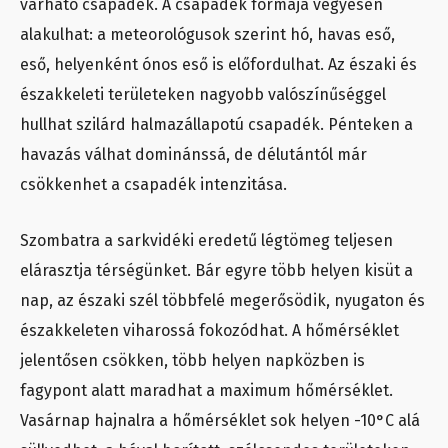
várható csapadék. A csapadék formája vegyesen
alakulhat: a meteorológusok szerint hó, havas eső,
eső, helyenként ónos eső is előfordulhat. Az északi és
északkeleti területeken nagyobb valószínűséggel
hullhat szilárd halmazállapotú csapadék. Pénteken a
havazás válhat dominánssá, de délutántól már
csökkenhet a csapadék intenzitása.
Szombatra a sarkvidéki eredetű légtömeg teljesen
elárasztja térségünket. Bár egyre több helyen kisüt a
nap, az északi szél többfelé megerősödik, nyugaton és
északkeleten viharossá fokozódhat. A hőmérséklet
jelentősen csökken, több helyen napközben is
fagypont alatt maradhat a maximum hőmérséklet.
Vasárnap hajnalra a hőmérséklet sok helyen -10°C alá