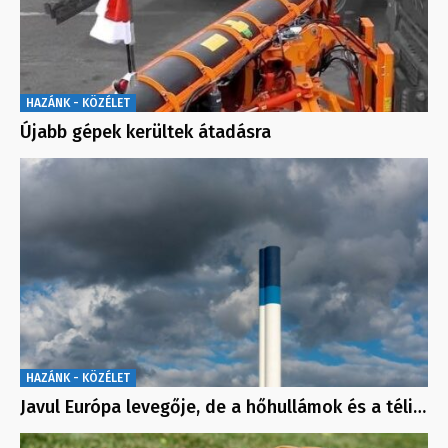
HAZÁNK - KÖZÉLET
Újabb gépek kerültek átadásra
HAZÁNK - KÖZÉLET
Javul Európa levegője, de a hőhullámok és a téli…