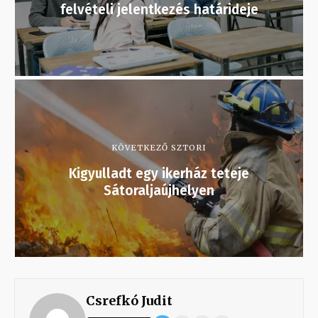
felvételi jelentkezés határideje
KÖVETKEZŐ SZTORI
Kigyulladt egy ikerház teteje
Sátoraljaújhelyen
Csrefkó Judit