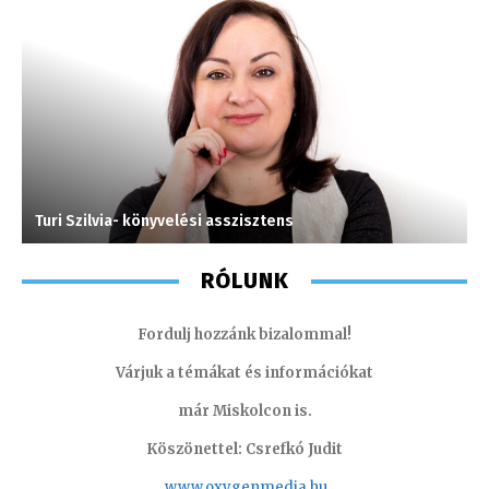
Turi Szilvia- könyvelési asszisztens
G
RÓLUNK
Fordulj hozzánk bizalommal!
Várjuk a témákat és információkat
már Miskolcon is.
Köszönettel: Csrefkó Judit
www.oxyge
nmedia.hu