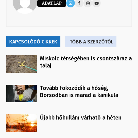
ADATLAP
KAPCSOLÓDÓ CIKKEK
TÖBB A SZERZŐTŐL
Miskolc térségében is csontszáraz a
talaj
Tovább fokozódik a hőség,
Borsodban is marad a kánikula
Újabb hőhullám várható a héten