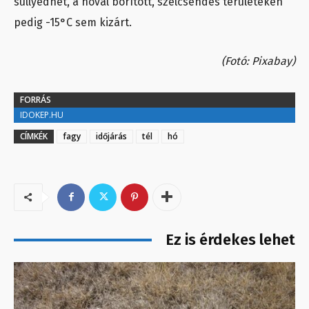
süllyedhet, a hóval borított, szélcsendes területeken
pedig -15°C sem kizárt.
(Fotó: Pixabay)
FORRÁS
IDOKEP.HU
CÍMKÉK
fagy
időjárás
tél
hó
Ez is érdekes lehet