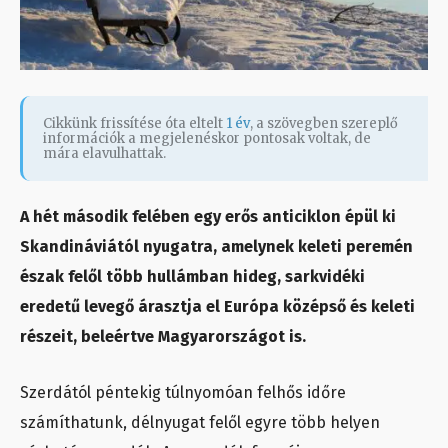
Cikkünk frissítése óta eltelt
1 év
, a szövegben szereplő
információk a megjelenéskor pontosak voltak, de
mára elavulhattak.
A hét második felében egy erős anticiklon épül ki
Skandináviától nyugatra, amelynek keleti peremén
észak felől több hullámban hideg, sarkvidéki
eredetű levegő árasztja el Európa középső és keleti
részeit, beleértve Magyarországot is.
Szerdától péntekig túlnyomóan felhős időre
számíthatunk, délnyugat felől egyre több helyen