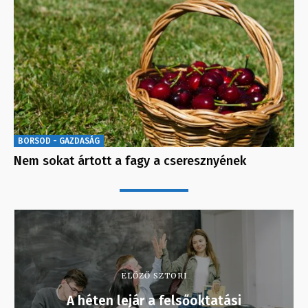
BORSOD - GAZDASÁG
Nem sokat ártott a fagy a cseresznyének
ELŐZŐ SZTORI
A héten lejár a felsőoktatási