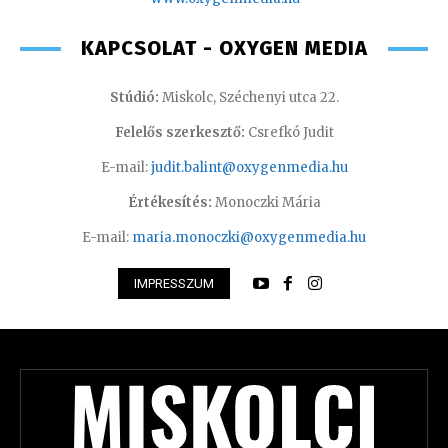
KAPCSOLAT - OXYGEN MEDIA
Stúdió:
Miskolc, Széchenyi utca 22.
Felelős szerkesztő:
Csrefkó Judit
E-mail:
judit.balint@oxygenmedia.hu
Értékesítés:
Monoczki Mária
E-mail:
maria.monoczki@oxygenmedia.hu
IMPRESSZUM