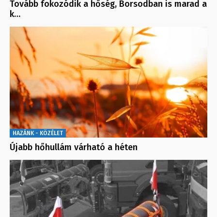
Tovább fokozódik a hőség, Borsodban is marad a
k…
HAZÁNK - KÖZÉLET
Újabb hőhullám várható a héten