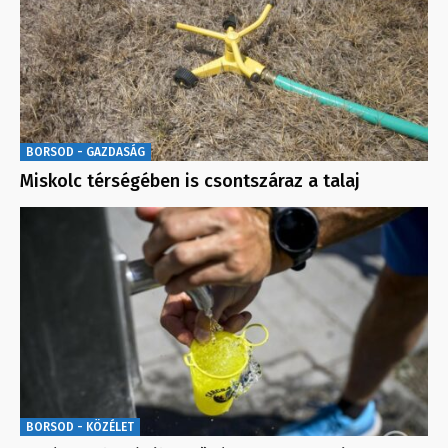
BORSOD - GAZDASÁG
Miskolc térségében is csontszáraz a talaj
BORSOD - KÖZÉLET