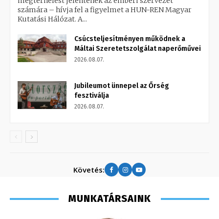
megterhelést jelentenek az emberi szervezet
számára – hívja fel a figyelmet a HUN-REN Magyar
Kutatási Hálózat. A...
Csúcsteljesítményen működnek a
Máltai Szeretetszolgálat naperőművei
2026.08.07.
Jubileumot ünnepel az Őrség
fesztiválja
2026.08.07.
Követés:
MUNKATÁRSAINK