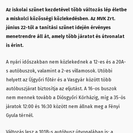
Az iskolai szünet kezdetével több változás lép életbe
a miskolci közösségi közlekedésben. Az MVK Zrt.
június 22-től a tanítási szünet idején érvényes
menetrendre áll át, amely több járatot és útvonalat
is érint.
A nyári időszakban nem közlekednek a 12-es és a 20A-
s autóbuszok, valamint a 2-es villamosok. Utóbbi
helyett az Újgyőri főtér és a Vasgyár között több
autóbuszjárat biztosítja az eljutást. A 16-os buszok
nem mennek tovább a Diósgyőri Kórházig, míg a 35-ös
járatok 12:00 és 16:30 között nem állnak meg a Fényi
Gyula térnél.
Változás lesz a 101B-s autóbusz útvonalában is: a