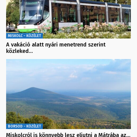
MISKOLC - KÖZÉLET
A vakáció alatt nyári menetrend szerint
közleked…
BORSOD - KÖZÉLET
Miskolcról is könnyebb lesz eljutni a Mátrába az…