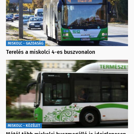
MISKOLC - GAZDASÁG
Terelés a miskolci 4-es buszvonalon
MISKOLC - KÖZÉLET