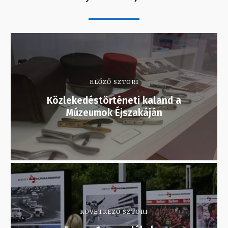
ELŐZŐ SZTORI
Közlekedéstörténeti kaland a
Múzeumok Éjszakáján
KÖVETKEZŐ SZTORI