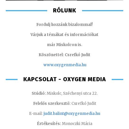
RÓLUNK
Fordulj hozzánk bizalommal!
Várjuk a témákat és információkat
már Miskolcon is.
Köszönettel: Csrefkó Judit
www.oxyge
nmedia.hu
KAPCSOLAT - OXYGEN MEDIA
Stúdió:
Miskolc, Széchenyi utca 22.
Felelős szerkesztő:
Csrefkó Judit
E-mail:
judit.balint@oxygenmedia.hu
Értékesítés:
Monoczki Mária