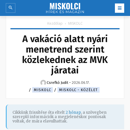
Kezdőlap
MISKOLC
A vakáció alatt nyári
menetrend szerint
közlekednek az MVK
járatai
Csrefkó Judit
-
2026.06.17.
MISKOLC
MISKOLC - KÖZÉLET
Cikkünk frissítése óta eltelt
2 hónap
, a szövegben
szereplő információk a megjelenéskor pontosak
voltak, de mára elavulhattak.