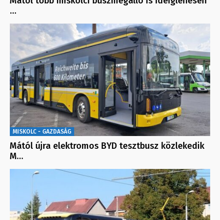
Mától több miskolci buszmegálló is ideiglenesen
…
MISKOLC - GAZDASÁG
Mától újra elektromos BYD tesztbusz közlekedik
M…