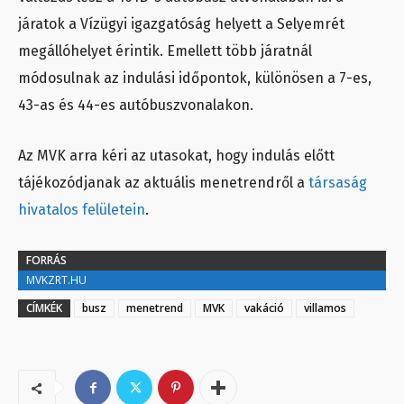
járatok a Vízügyi igazgatóság helyett a Selyemrét
megállóhelyet érintik. Emellett több járatnál
módosulnak az indulási időpontok, különösen a 7-es,
43-as és 44-es autóbuszvonalakon.
Az MVK arra kéri az utasokat, hogy indulás előtt
tájékozódjanak az aktuális menetrendről a
társaság
hivatalos felületein
.
FORRÁS
MVKZRT.HU
CÍMKÉK
busz
menetrend
MVK
vakáció
villamos