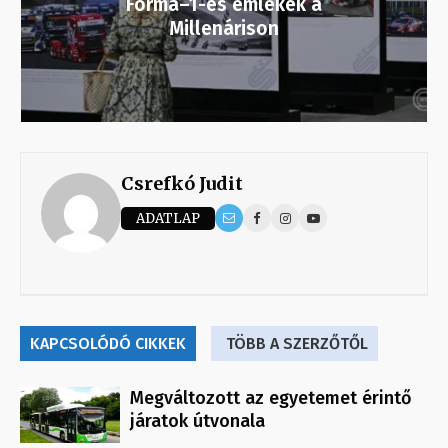
Forma–1-es emlékek a
Millenárison
Csrefkó Judit
ADATLAP
KAPCSOLÓDÓ CIKKEK
TÖBB A SZERZŐTŐL
Megváltozott az egyetemet érintő
járatok útvonala