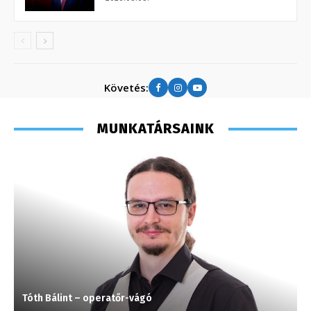
Követés:
MUNKATÁRSAINK
Tóth Bálint – operatőr-vágó
V