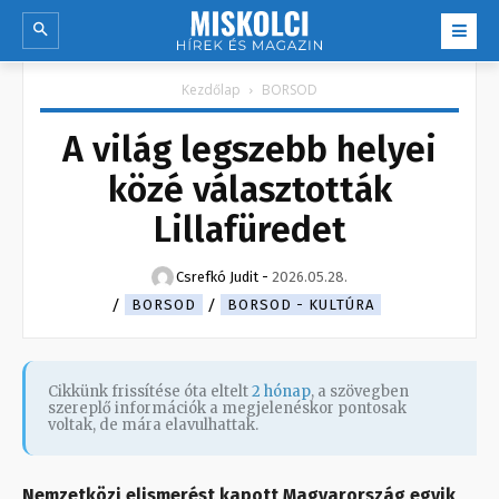
Kezdőlap
BORSOD
A világ legszebb helyei
közé választották
Lillafüredet
Csrefkó Judit
-
2026.05.28.
BORSOD
BORSOD - KULTÚRA
Cikkünk frissítése óta eltelt
2 hónap
, a szövegben
szereplő információk a megjelenéskor pontosak
voltak, de mára elavulhattak.
Nemzetközi elismerést kapott Magyarország egyik