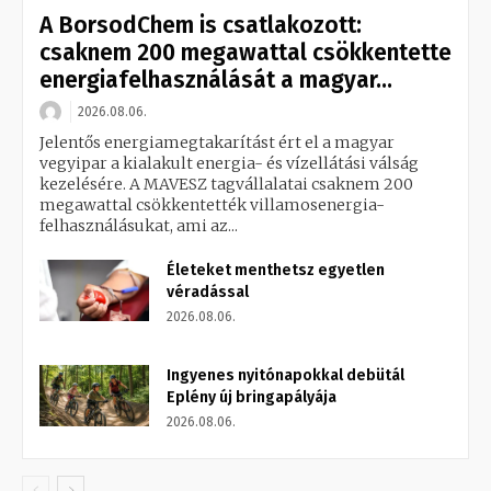
A BorsodChem is csatlakozott:
csaknem 200 megawattal csökkentette
energiafelhasználását a magyar...
2026.08.06.
Jelentős energiamegtakarítást ért el a magyar
vegyipar a kialakult energia- és vízellátási válság
kezelésére. A MAVESZ tagvállalatai csaknem 200
megawattal csökkentették villamosenergia-
felhasználásukat, ami az...
Életeket menthetsz egyetlen
véradással
2026.08.06.
Ingyenes nyitónapokkal debütál
Eplény új bringapályája
2026.08.06.