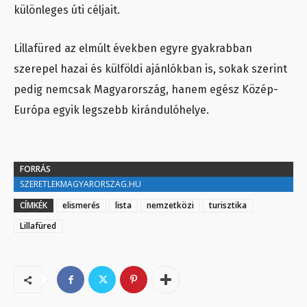
különleges úti céljait.
Lillafüred az elmúlt években egyre gyakrabban
szerepel hazai és külföldi ajánlókban is, sokak szerint
pedig nemcsak Magyarország, hanem egész Közép-
Európa egyik legszebb kirándulóhelye.
FORRÁS
SZERETLEKMAGYARORSZAG.HU
CÍMKÉK
elismerés
lista
nemzetközi
turisztika
Lillafüred