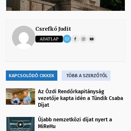
Csrefkó Judit
ADATLAP
KAPCSOLÓDÓ CIKKEK
TÖBB A SZERZŐTŐL
Az Ózdi Rendőrkapitányság
vezetője kapta idén a Tündik Csaba
Díjat
Újabb nemzetközi díjat nyert a
MiReHu