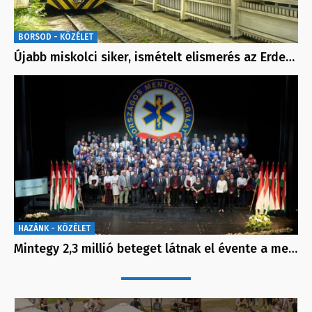
BORSOD - KÖZÉLET
Újabb miskolci siker, ismételt elismerés az Erde…
HAZÁNK - KÖZÉLET
Mintegy 2,3 millió beteget látnak el évente a me…