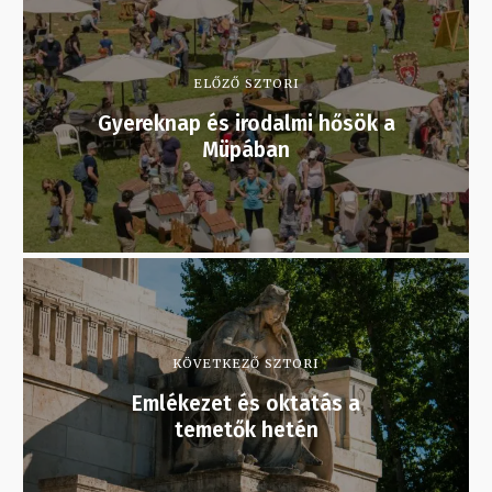
ELŐZŐ SZTORI
Gyereknap és irodalmi hősök a
Müpában
KÖVETKEZŐ SZTORI
Emlékezet és oktatás a
temetők hetén