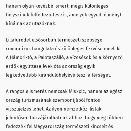
hanem olyan kevésbé ismert, mégis különleges
helyszínek felfedeztetése is, amelyek egyedi élményt
kínálnak az utazóknak.
Lillafüredet elsősorban természeti szépsége,
romantikus hangulata és különleges fekvése emeli ki.
A Hámori-tó, a Palotaszálló, a vízesések és a környező
erdők együttese évek óta az ország egyik
legkedveltebb kirándulóhelyévé teszi a térséget.
A rangos elismerés nemcsak Miskolc, hanem az egész
ország turizmusának szempontjából fontos
visszajelzés lehet. Az ilyen nemzetközi listák
jelentősen hozzájárulhatnak ahhoz, hogy még többen
fedezzék fel Magyarország természeti kincseit és