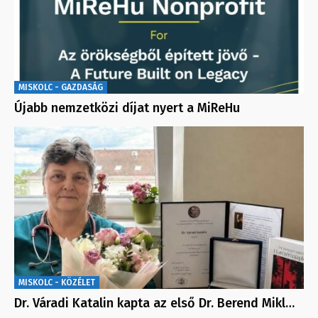
MISKOLC - GAZDASÁG
Újabb nemzetközi díjat nyert a MiReHu
MISKOLC - KÖZÉLET
Dr. Váradi Katalin kapta az első Dr. Berend Mikl…