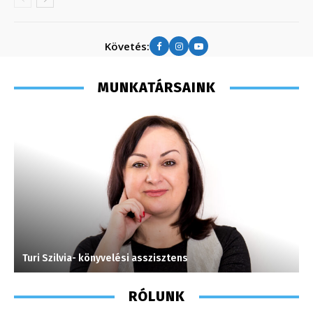
Követés:
MUNKATÁRSAINK
Turi Szilvia- könyvelési asszisztens
M
RÓLUNK