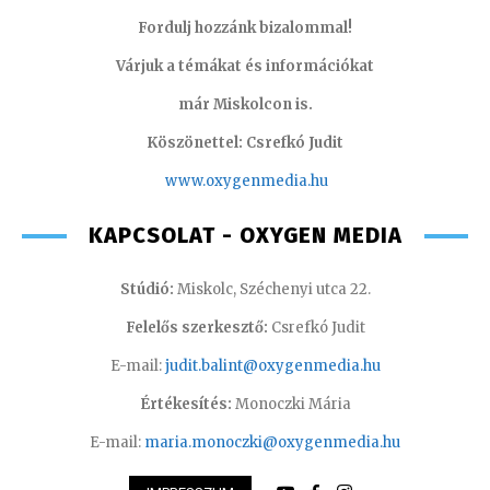
Fordulj hozzánk bizalommal!
Várjuk a témákat és információkat
már Miskolcon is.
Köszönettel: Csrefkó Judit
www.oxyge
nmedia.hu
KAPCSOLAT - OXYGEN MEDIA
Stúdió:
Miskolc, Széchenyi utca 22.
Felelős szerkesztő:
Csrefkó Judit
E-mail:
judit.balint@oxygenmedia.hu
Értékesítés:
Monoczki Mária
E-mail:
maria.monoczki@oxygenmedia.hu