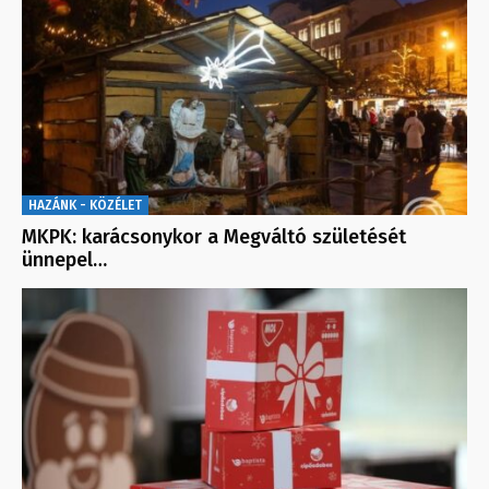
HAZÁNK - KÖZÉLET
MKPK: karácsonykor a Megváltó születését
ünnepel…