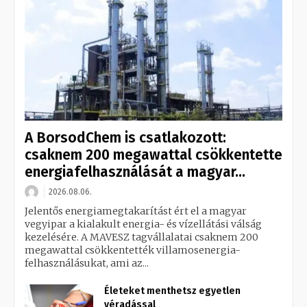
A BorsodChem is csatlakozott:
csaknem 200 megawattal csökkentette
energiafelhasználását a magyar...
2026.08.06.
Jelentős energiamegtakarítást ért el a magyar
vegyipar a kialakult energia- és vízellátási válság
kezelésére. A MAVESZ tagvállalatai csaknem 200
megawattal csökkentették villamosenergia-
felhasználásukat, ami az...
Életeket menthetsz egyetlen
véradással