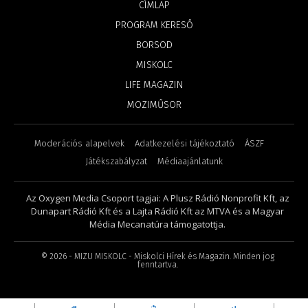
CÍMLAP
PROGRAM KERESŐ
BORSOD
MISKOLC
LIFE MAGAZIN
MOZIMŰSOR
Moderációs alapelvek
Adatkezelési tájékoztató
ÁSZF
Játékszabályzat
Médiaajánlatunk
Az Oxygen Media Csoport tagjai: A Plusz Rádió Nonprofit Kft, az
Dunapart Rádió Kft és a Lajta Rádió Kft az MTVA és a Magyar
Média Mecanatúra támogatottja.
©
2026
- MIZU MISKOLC - Miskolci Hírek és Magazin. Minden jog
fenntartva.