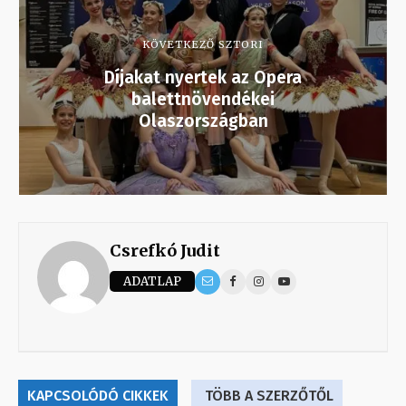
KÖVETKEZŐ SZTORI
Díjakat nyertek az Opera
balettnövendékei
Olaszországban
Csrefkó Judit
ADATLAP
KAPCSOLÓDÓ CIKKEK
TÖBB A SZERZŐTŐL