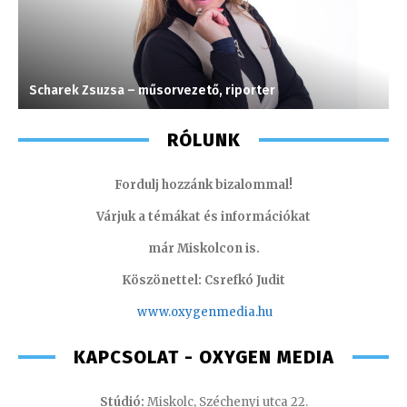
Scharek Zsuzsa – műsorvezető, riporter
C
RÓLUNK
Fordulj hozzánk bizalommal!
Várjuk a témákat és információkat
már Miskolcon is.
Köszönettel: Csrefkó Judit
www.oxyge
nmedia.hu
KAPCSOLAT - OXYGEN MEDIA
Stúdió:
Miskolc, Széchenyi utca 22.