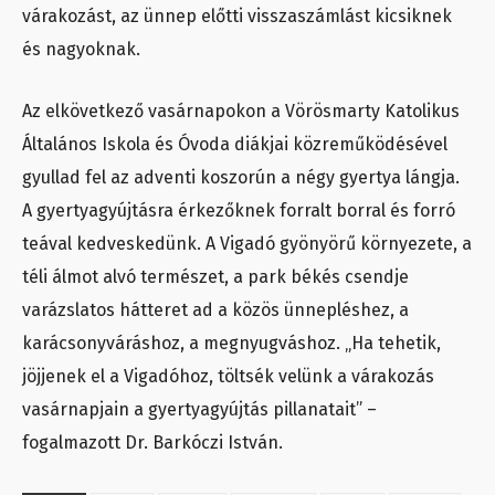
várakozást, az ünnep előtti visszaszámlást kicsiknek
és nagyoknak.
Az elkövetkező vasárnapokon a Vörösmarty Katolikus
Általános Iskola és Óvoda diákjai közreműködésével
gyullad fel az adventi koszorún a négy gyertya lángja.
A gyertyagyújtásra érkezőknek forralt borral és forró
teával kedveskedünk. A Vigadó gyönyörű környezete, a
téli álmot alvó természet, a park békés csendje
varázslatos hátteret ad a közös ünnepléshez, a
karácsonyváráshoz, a megnyugváshoz. „Ha tehetik,
jöjjenek el a Vigadóhoz, töltsék velünk a várakozás
vasárnapjain a gyertyagyújtás pillanatait” –
fogalmazott Dr. Barkóczi István.