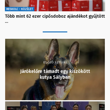
MISKOLC - KÖZÉLET
Több mint 62 ezer cipősdoboz ajándékot gyűjtött
…
ELŐZŐ SZTORI
Járókelőre támadt egy kiszökött
kutya Sályban