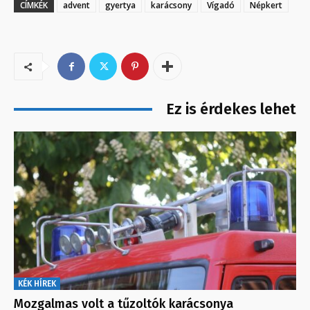
CÍMKÉK
advent
gyertya
karácsony
Vígadó
Népkert
Ez is érdekes lehet
KÉK HÍREK
Mozgalmas volt a tűzoltók karácsonya