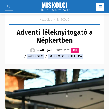
Kezdőlap
MISKOLC
Adventi léleknyitogató a
Népkertben
Csrefkó Judit
-
2025.11.25.
PR
MISKOLC
MISKOLC - KULTÚRA