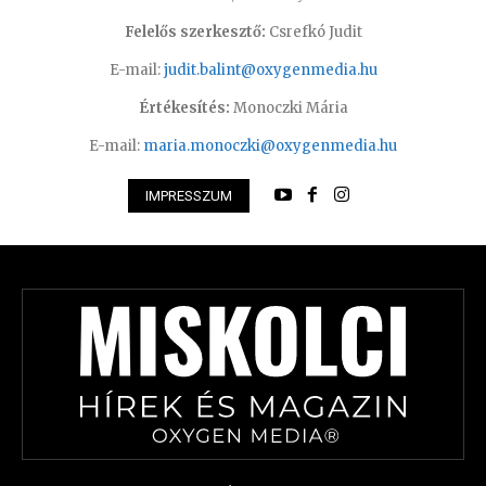
Felelős szerkesztő:
Csrefkó Judit
E-mail:
judit.balint@oxygenmedia.hu
Értékesítés:
Monoczki Mária
E-mail:
maria.monoczki@oxygenmedia.hu
IMPRESSZUM