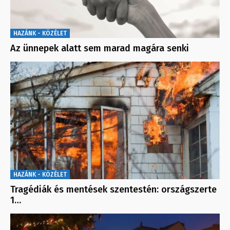
HAZÁNK - KÖZÉLET
Az ünnepek alatt sem marad magára senki
HAZÁNK - KÖZÉLET
Tragédiák és mentések szentestén: országszerte
1…