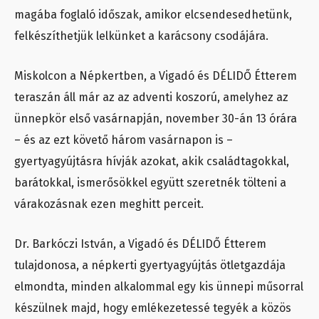
magába foglaló időszak, amikor elcsendesedhetünk,
felkészíthetjük lelkünket a karácsony csodájára.
Miskolcon a Népkertben, a Vigadó és DÉLIDŐ Étterem
teraszán áll már az az adventi koszorú, amelyhez az
ünnepkör első vasárnapján, november 30-án 13 órára
– és az ezt követő három vasárnapon is –
gyertyagyújtásra hívják azokat, akik családtagokkal,
barátokkal, ismerősökkel együtt szeretnék tölteni a
várakozásnak ezen meghitt perceit.
Dr. Barkóczi István, a Vigadó és DÉLIDŐ Étterem
tulajdonosa, a népkerti gyertyagyújtás ötletgazdája
elmondta, minden alkalommal egy kis ünnepi műsorral
készülnek majd, hogy emlékezetessé tegyék a közös