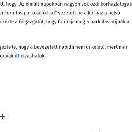
tt, hogy „Az elmúlt napokban nagyon sok ózdi kórházlátogat
er forintos parkolási díjat” vezetett be a kórház a belső
 kérte a főigazgatót, hogy fontolja meg a parkolási díjnak a
ezte le, hogy a bevezetett napidíj nem új keletű, mert már
vábbiak
itt
olvashatók.