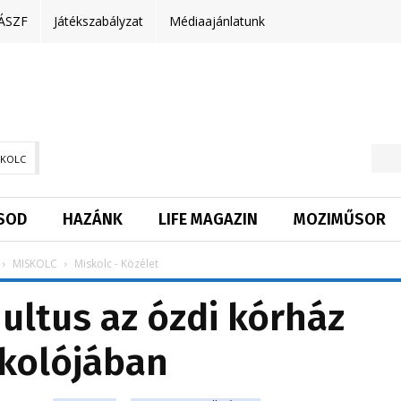
ÁSZF
Játékszabályzat
Médiaajánlatunk
SKOLC
SOD
HAZÁNK
LIFE MAGAZIN
MOZIMŰSOR
MISKOLC
Miskolc - Közélet
ultus az ózdi kórház
kolójában