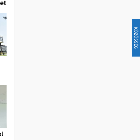
het
KÖZÖSSÉG
ol