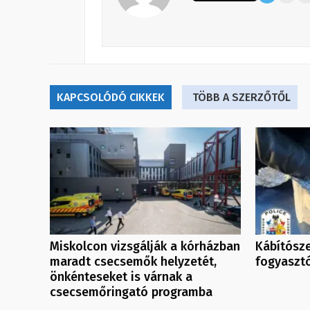
KAPCSOLÓDÓ CIKKEK
TÖBB A SZERZŐTŐL
Miskolcon vizsgálják a kórházban
Kábítósz
maradt csecsemők helyzetét,
fogyaszt
önkénteseket is várnak a
csecsemőringató programba