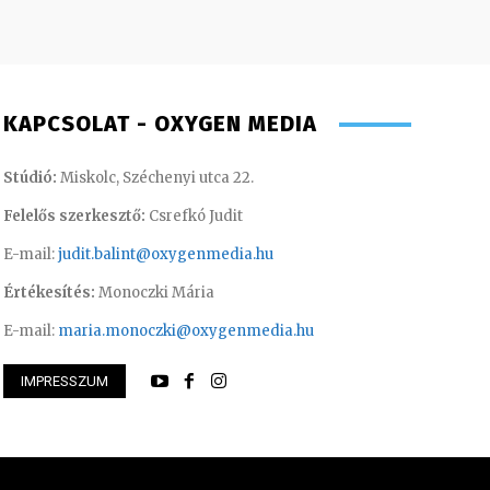
KAPCSOLAT - OXYGEN MEDIA
Stúdió:
Miskolc, Széchenyi utca 22.
Felelős szerkesztő:
Csrefkó Judit
E-mail:
judit.balint@oxygenmedia.hu
Értékesítés:
Monoczki Mária
E-mail:
maria.monoczki@oxygenmedia.hu
IMPRESSZUM
enriett – főkönyvelő
Kis Gábor – műsorv