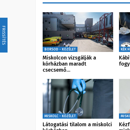
FRISSÍTÉS
BORSOD - KÖZÉLET
KÉK H
Miskolcon vizsgálják a
Kábí
kórházban maradt
fogy
csecsemő…
MISKOLC - KÖZÉLET
MISK
Látogatási tilalom a miskolci
Kézf