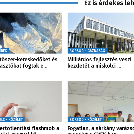
Ez is érdekes le
ÍREK
BORSOD - GAZDASÁG
tószer-kereskedőket és
Milliárdos fejlesztés veszi
asztókat fogtak e…
kezdetét a miskolci …
OLC - KÖZÉLET
BORSOD - KÖZÉLET
ertőtlenítési flashmob a
Fogatlan, a sárkány varázs