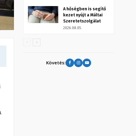
A hőségben is segítő
kezet nyújt a Máltai
Szeretetszolgálat
2026.08.05.
Követés:
i
A
d