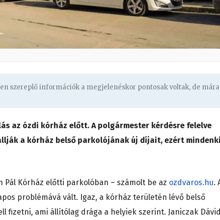
ben szereplő információk a megjelenéskor pontosak voltak, de mára
s az ózdi kórház előtt. A polgármester kérdésre felelve
llják a kórház belső parkolójának új díjait, ezért mindenk
h Pál Kórház előtti parkolóban – számolt be az
ozdvaros.hu
. 
os problémává vált. Igaz, a kórház területén lévő belső
ell fizetni, ami állítólag drága a helyiek szerint. Janiczak Dávi