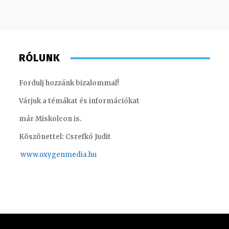
RÓLUNK
Fordulj hozzánk bizalommal!
Várjuk a témákat és információkat
már Miskolcon is.
Köszönettel: Csrefkó Judit
www.oxyge
nmedia.hu
Monoczki Mária – értékesítési vezető
Farkas H