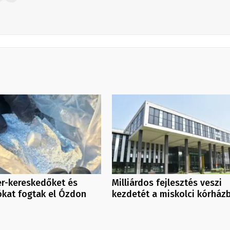
er-kereskedőket és
Milliárdos fejlesztés veszi
ókat fogtak el Ózdon
kezdetét a miskolci kórházb