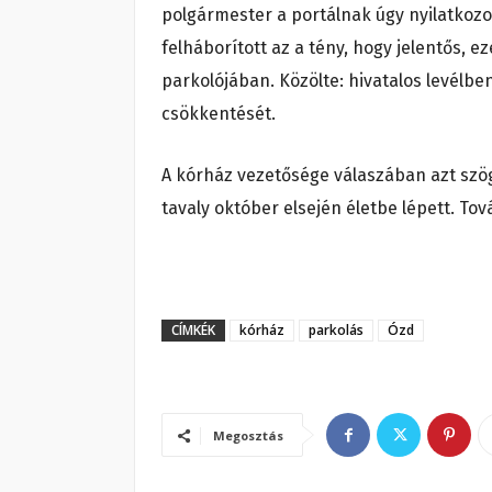
polgármester a portálnak úgy nyilatkozo
felháborított az a tény, hogy jelentős, ez
parkolójában. Közölte: hivatalos levélben
csökkentését.
A kórház vezetősége válaszában azt szög
tavaly október elsején életbe lépett. To
CÍMKÉK
kórház
parkolás
Ózd
Megosztás