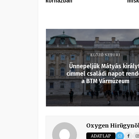
kórházban
misk
ELŐZŐ SZTORI
Ünnepeljük Mátyás királyt
címmel családi napot rend
a BTM Vármúzeum
Oxygen Hirügynö
ADATLAP