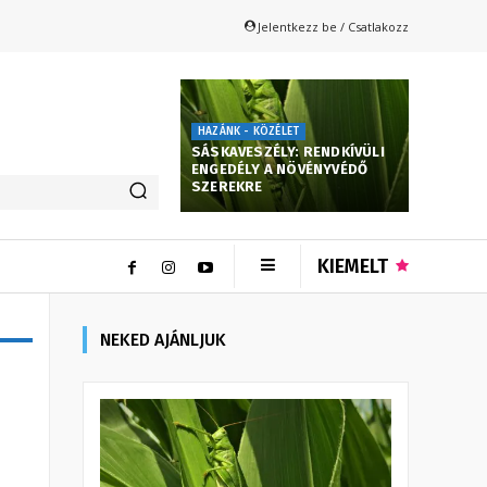
Jelentkezz be / Csatlakozz
HAZÁNK - KÖZÉLET
SÁSKAVESZÉLY: RENDKÍVÜLI
ENGEDÉLY A NÖVÉNYVÉDŐ
SZEREKRE
KIEMELT
NEKED AJÁNLJUK