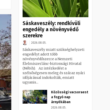
Sáskaveszély: rendkívüli
engedély a növényvédő
szerekre
2026.08.05.
Sáskaveszély miatt szükséghelyzeti
engedélyt adott több
növényvédőszerre a Nemzeti
Élelmiszerlánc-biztonsági Hivatal
(Nébih). Az intézkedést a
szélsőségesen meleg és száraz nyári
időjárással indokolták, emiatt
ugyanis...
Közösségi vacsoraest
a fogyó nap
árnyékában
2026.08.05.