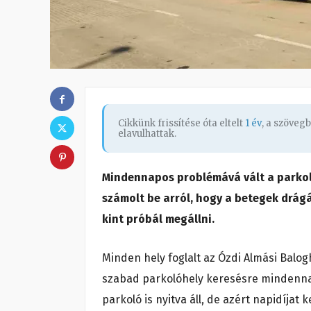
Cikkünk frissítése óta eltelt
1 év
, a szöveg
elavulhattak.
Mindennapos problémává vált a parkolá
számolt be arról, hogy a betegek drágá
kint próbál megállni.
Minden hely foglalt az Ózdi Almási Balog
szabad parkolóhely keresésre mindennap
parkoló is nyitva áll, de azért napidíjat k