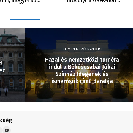
olci, megyei kó…
mosolyt a GYEK-ben …
KÖVETKEZŐ SZTORI
Hazai és nemzetközi turnéra
!
indul a Békéscsabai Jókai
ez
Színház Idegenek és
ismerősök című darabja
kség