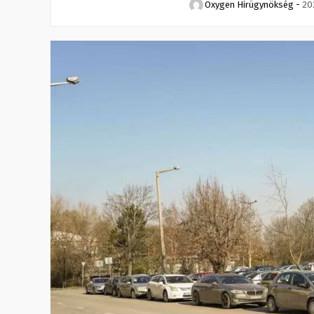
Oxygen Hirügynökség
-
20