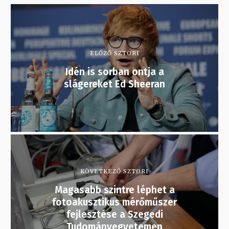
ELŐZŐ SZTORI
Idén is sorban ontja a
slágereket Ed Sheeran
KÖVETKEZŐ SZTORI
Magasabb szintre léphet a
fotoakusztikus mérőműszer
fejlesztése a Szegedi
Tudományegyetemen