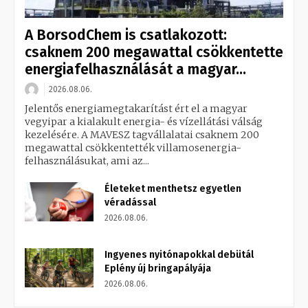
A BorsodChem is csatlakozott:
csaknem 200 megawattal csökkentette
energiafelhasználását a magyar...
2026.08.06.
Jelentős energiamegtakarítást ért el a magyar
vegyipar a kialakult energia- és vízellátási válság
kezelésére. A MAVESZ tagvállalatai csaknem 200
megawattal csökkentették villamosenergia-
felhasználásukat, ami az...
Életeket menthetsz egyetlen
véradással
2026.08.06.
Ingyenes nyitónapokkal debütál
Eplény új bringapályája
2026.08.06.