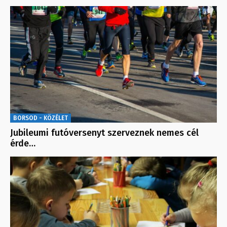
BORSOD - KÖZÉLET
Jubileumi futóversenyt szerveznek nemes cél
érde…