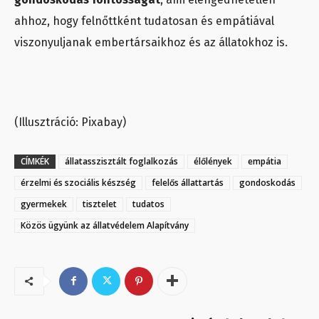
ahhoz, hogy felnőttként tudatosan és empátiával
viszonyuljanak embertársaikhoz és az állatokhoz is.
(Illusztráció: Pixabay)
CÍMKÉK
állatasszisztált foglalkozás
élőlények
empátia
érzelmi és szociális készség
felelős állattartás
gondoskodás
gyermekek
tisztelet
tudatos
Közös ügyünk az állatvédelem Alapítvány