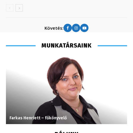
Követés:
MUNKATÁRSAINK
Farkas Henriett – főkönyvelő
H