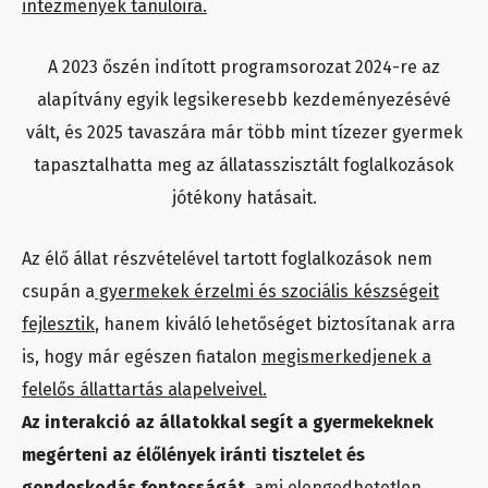
intézmények tanulóira.
A 2023 őszén indított programsorozat 2024-re az
alapítvány egyik legsikeresebb kezdeményezésévé
vált, és 2025 tavaszára már több mint tízezer gyermek
tapasztalhatta meg az állatasszisztált foglalkozások
jótékony hatásait.
Az élő állat részvételével tartott foglalkozások nem
csupán a
gyermekek érzelmi és szociális készségeit
fejlesztik
, hanem kiváló lehetőséget biztosítanak arra
is, hogy már egészen fiatalon
megismerkedjenek a
felelős állattartás alapelveivel.
Az interakció az állatokkal segít a gyermekeknek
megérteni az élőlények iránti tisztelet és
gondoskodás fontosságát
, ami elengedhetetlen