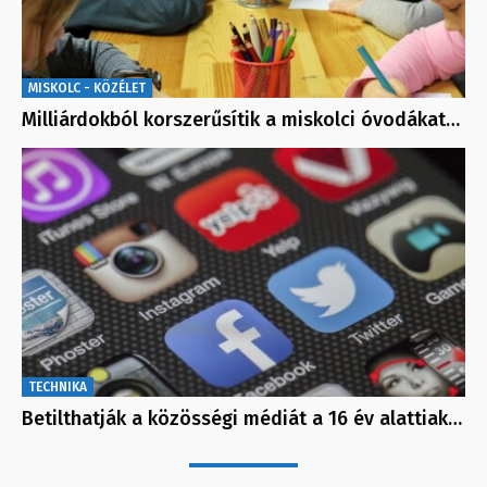
MISKOLC - KÖZÉLET
Milliárdokból korszerűsítik a miskolci óvodákat…
TECHNIKA
Betilthatják a közösségi médiát a 16 év alattiak…