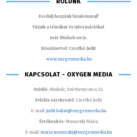
RÓLUNK
Fordulj hozzánk bizalommal!
Várjuk a témákat és információkat
már Miskolcon is.
Köszönettel: Csrefkó Judit
www.oxyge
nmedia.hu
KAPCSOLAT - OXYGEN MEDIA
Stúdió:
Miskolc, Széchenyi utca 22.
Felelős szerkesztő:
Csrefkó Judit
E-mail:
judit.balint@oxygenmedia.hu
Értékesítés:
Monoczki Mária
E-mail:
maria.monoczki@oxygenmedia.hu