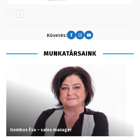
Követés:
MUNKATÁRSAINK
Gombos Éva – sales manager
H