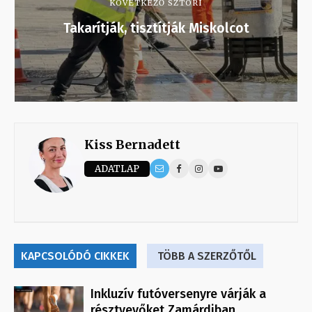
KÖVETKEZŐ SZTORI
Takarítják, tisztítják Miskolcot
Kiss Bernadett
ADATLAP
KAPCSOLÓDÓ CIKKEK
TÖBB A SZERZŐTŐL
Inkluzív futóversenyre várják a
résztvevőket Zamárdiban