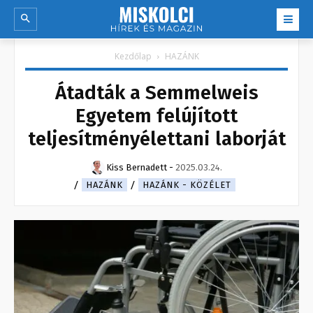
Kezdőlap
HAZÁNK
Átadták a Semmelweis
Egyetem felújított
teljesítményélettani laborját
Kiss Bernadett
-
2025.03.24.
HAZÁNK
HAZÁNK - KÖZÉLET