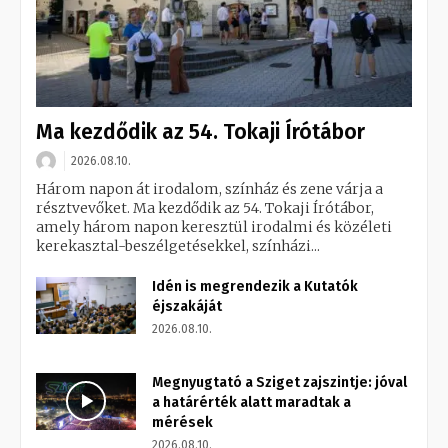
Ma kezdődik az 54. Tokaji Írótábor
2026.08.10.
Három napon át irodalom, színház és zene várja a
résztvevőket. Ma kezdődik az 54. Tokaji Írótábor,
amely három napon keresztül irodalmi és közéleti
kerekasztal-beszélgetésekkel, színházi...
Idén is megrendezik a Kutatók
éjszakáját
2026.08.10.
Megnyugtató a Sziget zajszintje: jóval
a határérték alatt maradtak a
mérések
2026.08.10.