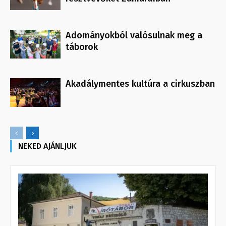
Adományokból valósulnak meg a
táborok
Akadálymentes kultúra a cirkuszban
NEKED AJÁNLJUK