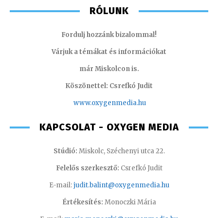
RÓLUNK
Fordulj hozzánk bizalommal!
Várjuk a témákat és információkat
már Miskolcon is.
Köszönettel: Csrefkó Judit
www.oxyge
nmedia.hu
KAPCSOLAT - OXYGEN MEDIA
Stúdió:
Miskolc, Széchenyi utca 22.
Felelős szerkesztő:
Csrefkó Judit
E-mail:
judit.balint@oxygenmedia.hu
Értékesítés:
Monoczki Mária