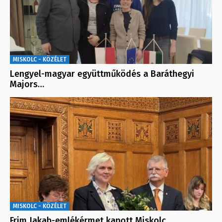
MISKOLC - KÖZÉLET
Lengyel-magyar együttműködés a Baráthegyi
Majors…
MISKOLC - KÖZÉLET
Frim Jakab-emlékérmet kapott Miskolc