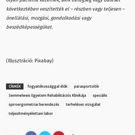
következtében veszítették el – részben vagy teljesen –
önellátási, mozgási, gondolkodási vagy
beszédképességüket.
(Illusztráció: Pixabay)
CÍMKÉK
fogyatékossággal élők
parasportolók
Semmelweis Egyetem Rehabilitációs Klinikája
speciális
spiroergometriai berendezés
terheléses vizsgálat
teljesítményélettani labor