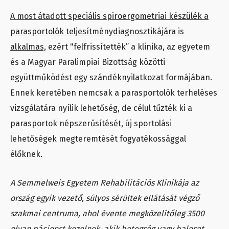
A most átadott speciális spiroergometriai készülék a
parasportolók teljesítménydiagnosztikájára is
alkalmas,
ezért "felfrissítették” a klinika, az egyetem
és a Magyar Paralimpiai Bizottság közötti
együttműködést egy szándéknyilatkozat formájában.
Ennek keretében nemcsak a parasportolók terheléses
vizsgálatára nyílik lehetőség, de célul tűzték ki a
parasportok népszerűsítését, új sportolási
lehetőségek megteremtését fogyatékossággal
élőknek.
A Semmelweis Egyetem Rehabilitációs Klinikája az
ország egyik vezető, súlyos sérültek ellátását végző
szakmai centruma, ahol évente megközelítőleg 3500
olyan pácienst kezelnek, akik betegség vagy baleset