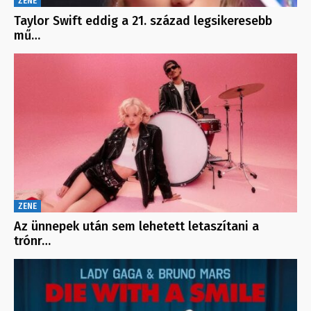
ZENE
Taylor Swift eddig a 21. század legsikeresebb
mű…
ZENE
Az ünnepek után sem lehetett letaszítani a
trónr…