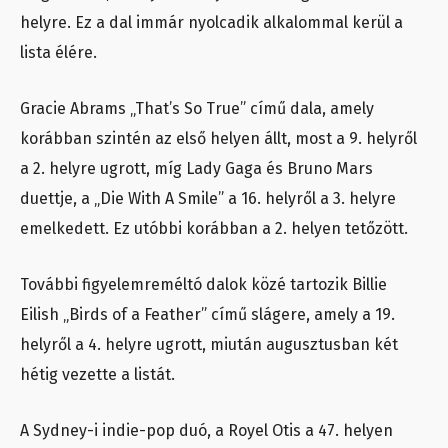
helyre. Ez a dal immár nyolcadik alkalommal kerül a
lista élére.
Gracie Abrams „That’s So True” című dala, amely
korábban szintén az első helyen állt, most a 9. helyről
a 2. helyre ugrott, míg Lady Gaga és Bruno Mars
duettje, a „Die With A Smile” a 16. helyről a 3. helyre
emelkedett. Ez utóbbi korábban a 2. helyen tetőzött.
További figyelemreméltó dalok közé tartozik Billie
Eilish „Birds of a Feather” című slágere, amely a 19.
helyről a 4. helyre ugrott, miután augusztusban két
hétig vezette a listát.
A Sydney-i indie-pop duó, a Royel Otis a 47. helyen