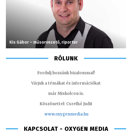
Kis Gábor – műsorvezető, riporter
S
RÓLUNK
Fordulj hozzánk bizalommal!
Várjuk a témákat és információkat
már Miskolcon is.
Köszönettel: Csrefkó Judit
www.oxyge
nmedia.hu
KAPCSOLAT - OXYGEN MEDIA