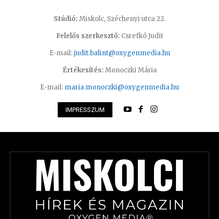
Stúdió:
Miskolc, Széchenyi utca 22.
Felelős szerkesztő:
Csrefkó Judit
E-mail:
judit.balint@oxygenmedia.hu
Értékesítés:
Monoczki Mária
E-mail:
maria.monoczki@oxygenmedia.hu
IMPRESSZUM