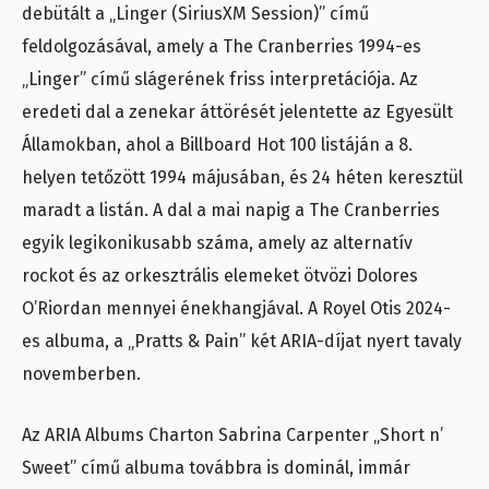
debütált a „Linger (SiriusXM Session)” című
feldolgozásával, amely a The Cranberries 1994-es
„Linger” című slágerének friss interpretációja. Az
eredeti dal a zenekar áttörését jelentette az Egyesült
Államokban, ahol a Billboard Hot 100 listáján a 8.
helyen tetőzött 1994 májusában, és 24 héten keresztül
maradt a listán. A dal a mai napig a The Cranberries
egyik legikonikusabb száma, amely az alternatív
rockot és az orkesztrális elemeket ötvözi Dolores
O’Riordan mennyei énekhangjával. A Royel Otis 2024-
es albuma, a „Pratts & Pain” két ARIA-díjat nyert tavaly
novemberben.
Az ARIA Albums Charton Sabrina Carpenter „Short n’
Sweet” című albuma továbbra is dominál, immár