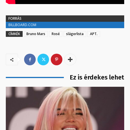
FORRÁS
BILLBOARD.COM
CÍMKÉK
Bruno Mars
Rosé
slágerlista
APT.
Ez is érdekes lehet