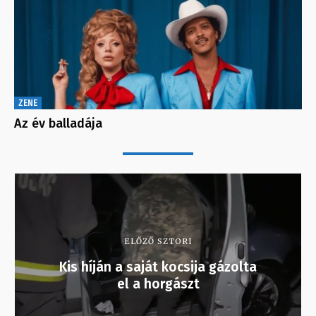
ZENE
Az év balladája
ELŐZŐ SZTORI
Kis híján a saját kocsija gázolta
el a horgászt