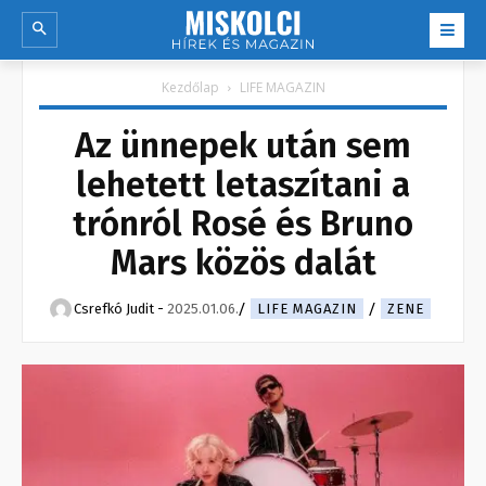
Kezdőlap
LIFE MAGAZIN
Az ünnepek után sem
lehetett letaszítani a
trónról Rosé és Bruno
Mars közös dalát
Csrefkó Judit
-
2025.01.06.
LIFE MAGAZIN
ZENE